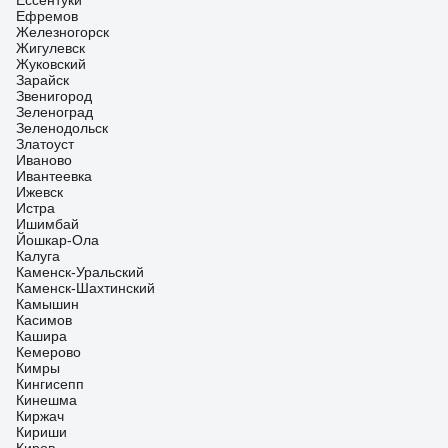
Ессентуки
Ефремов
Железногорск
Жигулевск
Жуковский
Зарайск
Звенигород
Зеленоград
Зеленодольск
Златоуст
Иваново
Ивантеевка
Ижевск
Истра
Ишимбай
Йошкар-Ола
Калуга
Каменск-Уральский
Каменск-Шахтинский
Камышин
Касимов
Кашира
Кемерово
Кимры
Кингисепп
Кинешма
Киржач
Кириши