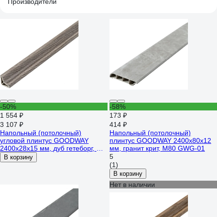
Производители
-50%
-58%
1 554 ₽
173 ₽
3 107 ₽
414 ₽
Напольный (потолочный)
Напольный (потолочный)
угловой плинтус GOODWAY
плинтус GOODWAY 2400x80x12
2400x28x15 мм, дуб гетеборг, CM
мм, гранит крит, M80 GWG-01
GWS-03
5
В корзину
(1)
В корзину
Нет в наличии