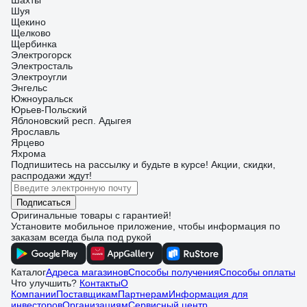
Шахты
Шуя
Щекино
Щелково
Щербинка
Электрогорск
Электросталь
Электроугли
Энгельс
Южноуральск
Юрьев-Польский
Яблоновский респ. Адыгея
Ярославль
Ярцево
Яхрома
Подпишитесь
на рассылку
и будьте в курсе! Акции, скидки,
распродажи ждут!
Подписаться
Оригинальные товары с гарантией!
Установите мобильное приложение, чтобы информация по
заказам всегда была под рукой
Каталог
Адреса магазинов
Способы получения
Способы оплаты
Что улучшить?
Контакты
О
Компании
Поставщикам
Партнерам
Информация для
инвесторов
Организациям
Сервисный центр