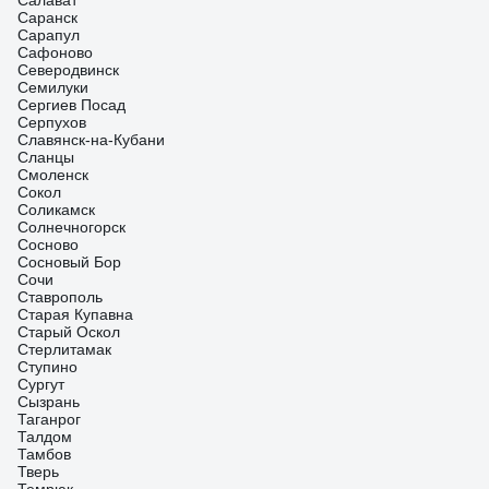
Салават
Саранск
Сарапул
Сафоново
Северодвинск
Семилуки
Сергиев Посад
Серпухов
Славянск-на-Кубани
Сланцы
Смоленск
Сокол
Соликамск
Солнечногорск
Сосново
Сосновый Бор
Сочи
Ставрополь
Старая Купавна
Старый Оскол
Стерлитамак
Ступино
Сургут
Сызрань
Таганрог
Талдом
Тамбов
Тверь