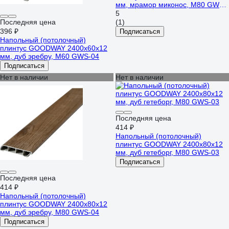
мм, мрамор миконос, M80 GWG-
05
5
Последняя цена
(1)
396 ₽
Подписаться
Напольный (потолочный)
плинтус GOODWAY 2400x60x12
мм, дуб эребру, M60 GWS-04
Подписаться
Нет в наличии
Нет в наличии
Последняя цена
414 ₽
Напольный (потолочный)
плинтус GOODWAY 2400x80x12
мм, дуб гетеборг, M80 GWS-03
Подписаться
Последняя цена
414 ₽
Напольный (потолочный)
плинтус GOODWAY 2400x80x12
мм, дуб эребру, M80 GWS-04
Подписаться