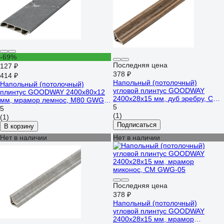
-69%
Последняя цена
127 ₽
378 ₽
414 ₽
Напольный (потолочный)
Напольный (потолочный)
угловой плинтус GOODWAY
плинтус GOODWAY 2400x80x12
2400x28x15 мм, дуб эребру, CM
мм, мрамор лемнос, M80 GWG-
GWS-04
5
07
5
(1)
(1)
Подписаться
В корзину
Нет в наличии
Нет в наличии
Последняя цена
378 ₽
Напольный (потолочный)
угловой плинтус GOODWAY
2400x28x15 мм, мрамор