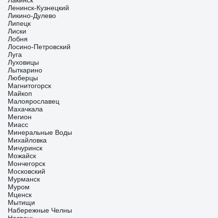
Лакинск
Ленинск-Кузнецкий
Ликино-Дулево
Липецк
Лиски
Лобня
Лосино-Петровский
Луга
Луховицы
Лыткарино
Люберцы
Магнитогорск
Майкоп
Малоярославец
Махачкала
Мегион
Миасс
Минеральные Воды
Михайловка
Мичуринск
Можайск
Мончегорск
Московский
Мурманск
Муром
Мценск
Мытищи
Набережные Челны