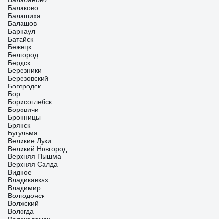
Балабаново
Балаково
Балашиха
Балашов
Барнаул
Батайск
Бежецк
Белгород
Бердск
Березники
Березовский
Богородск
Бор
Борисоглебск
Боровичи
Бронницы
Брянск
Бугульма
Великие Луки
Великий Новгород
Верхняя Пышма
Верхняя Салда
Видное
Владикавказ
Владимир
Волгодонск
Волжский
Вологда