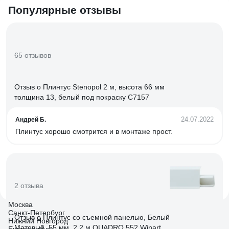
Популярные отзывы
65 отзывов
Отзыв о Плинтус Stenopol 2 м, высота 66 мм
толщина 13, белый под покраску C7157
24.07.2022
Андрей Б.
Плинтус хорошо смотрится и в монтаже прост.
2 отзыва
Москва
Санкт-Петербург
Отзыв о Плинтус со съемной панелью, Белый
Нижний Новгород
Матовый, 55 мм, 2,2 м QUADRO 552 Winart