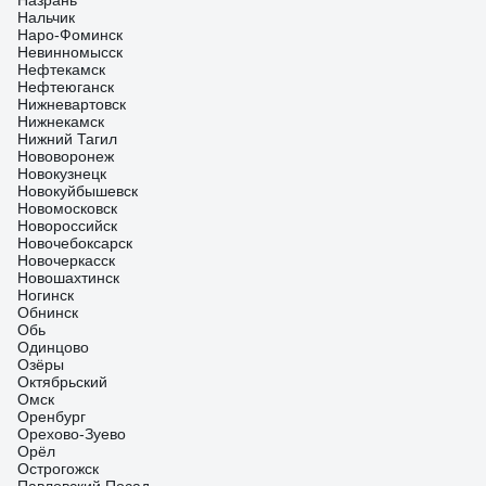
Назрань
Нальчик
Наро-Фоминск
Невинномысск
Нефтекамск
Нефтеюганск
Нижневартовск
Нижнекамск
Нижний Тагил
Нововоронеж
Новокузнецк
Новокуйбышевск
Новомосковск
Новороссийск
Новочебоксарск
Новочеркасск
Новошахтинск
Ногинск
Обнинск
Обь
Одинцово
Озёры
Октябрьский
Омск
Оренбург
Орехово-Зуево
Орёл
Острогожск