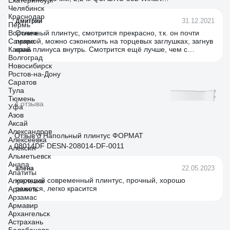
Екатеринбург
Челябинск
05.20.552.001
Краснодар
31.12.2021
Дмитрий
Пермь
Воронеж
Отличный плинтус, смотрится прекрасно, т.к. он почти
Самара
прямой, можно сэкономить на торцевых заглушках, загнув
Казань
край плинуса внутрь. Смотрится ещё лучше, чем с
Волгоград
выпирающей заглушкой.
Новосибирск
Ростов-на-Дону
Саратов
Тула
Тюмень
4 отзыва
Уфа
Азов
Аксай
Александров
Отзыв о Напольный плинтус ФОРМАТ
Алексеевка
08014DF DESN-208014-DF-0011
Алексин
Альметьевск
Анапа
22.05.2023
алена
Апатиты
хороший современный плинтус, прочный, хорошо
Апрелевка
режется, легко красится
Арамиль
Арзамас
Армавир
Архангельск
Астрахань