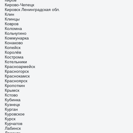
Киров
Кирово-Чепецк
Кировск Ленинградская обл.
Клин
Клинцы
Ковров
Коломна
Кольчугино
Коммунарка
Конаково
Копейск
Королёв
Кострома
Котельники
Красноармейск
Красногорск
Краснокамск
Красноярск
Кропоткин
Крымск
Кстово
Кубинка
Кузнецк
Курган
Куровское
Курск
Курчатов
Лабинск