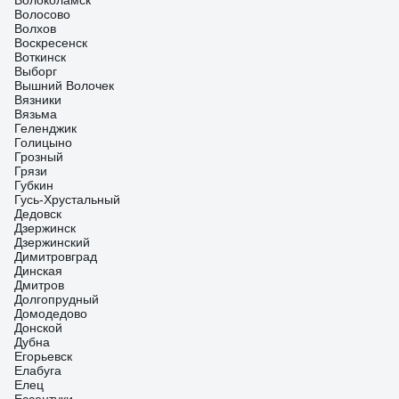
Волоколамск
Волосово
Волхов
Воскресенск
Воткинск
Выборг
Вышний Волочек
Вязники
Вязьма
Геленджик
Голицыно
Грозный
Грязи
Губкин
Гусь-Хрустальный
Дедовск
Дзержинск
Дзержинский
Димитровград
Динская
Дмитров
Долгопрудный
Домодедово
Донской
Дубна
Егорьевск
Елабуга
Елец