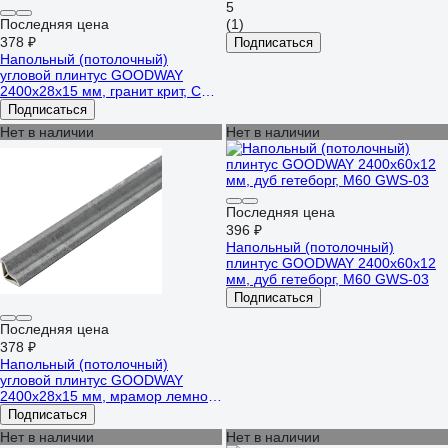
миконос, CM GWG-05
5
Последняя цена
(1)
378 ₽
Подписаться
Напольный (потолочный)
угловой плинтус GOODWAY
2400x28x15 мм, гранит крит, CM
GWG-01
Подписаться
Нет в наличии
Нет в наличии
Последняя цена
396 ₽
Напольный (потолочный)
плинтус GOODWAY 2400x60x12
мм, дуб гетеборг, M60 GWS-03
Подписаться
Последняя цена
378 ₽
Напольный (потолочный)
угловой плинтус GOODWAY
2400x28x15 мм, мрамор лемнос,
CM GWG-07
Подписаться
Нет в наличии
Нет в наличии