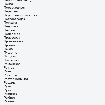
Павловский Посад
Пенза
Первоуральск
Пересвет
Переславль-Залесский
Петрозаводск
Петушки
Подольск
Покров
Полевской
Приозерск
Прокопьевск
Протвино
Псков
Пушкино
Пущино
Пятигорск
Раменское
Реутов
Ржев
Россошь
Ростов Великий
Рошаль
Руза
Рузаевка
Рыбинск
Рыбное
Рязань