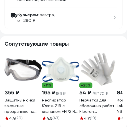
Курьером:
завтра,
от 290 ₽
Сопутствующие товары
-11%
-23%
355 ₽
165 ₽
54 ₽
840
/шт
186 ₽
70 ₽
Защитные очки
Респиратор
Перчатки для
Комб
закрытые
Юлия-219 с
сборочных работ
Lake
прозрачные на
клапаном FFP2 RD
Fiberon
NS E
резинке Gigant
Респираторный
полиэстер, 9/L,
Одо 
4.4
(29)
4.5
(43)
4.7
(19)
4.
GGСR-2
комплекс 20478
белые, 123108