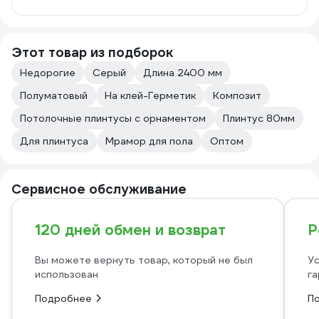
Этот товар из подборок
Недорогие
Серый
Длина 2400 мм
Полуматовый
На клей-Герметик
Композит
Потолочные плинтусы с орнаментом
Плинтус 80мм
Для плинтуса
Мрамор для пола
Оптом
Сервисное обслуживание
120 дней обмен и возврат
Р
Вы можете вернуть товар, который не был
Ус
использован
га
Подробнее
П