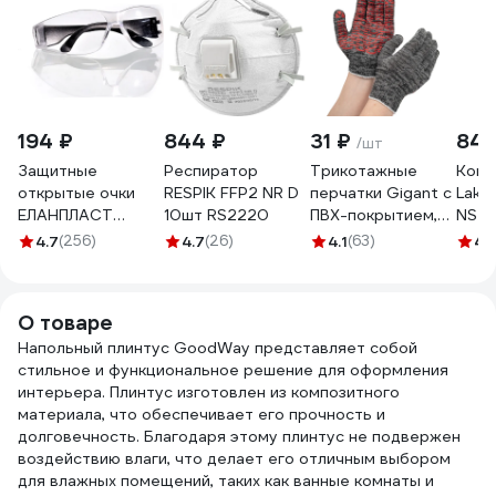
194 ₽
844 ₽
31 ₽
840
/шт
Защитные
Респиратор
Трикотажные
Комб
открытые очки
RESPIK FFP2 NR D
перчатки Gigant с
Lake
ЕЛАНПЛАСТ
10шт RS2220
ПВХ-покрытием,
NS E
ОЧК201
серые GGC-13
Одо 
4.7
(256)
4.7
(26)
4.1
(63)
4.
бесцветная линза
ОЧК 201
О товаре
Напольный плинтус GoodWay представляет собой
стильное и функциональное решение для оформления
интерьера. Плинтус изготовлен из композитного
материала, что обеспечивает его прочность и
долговечность. Благодаря этому плинтус не подвержен
воздействию влаги, что делает его отличным выбором
для влажных помещений, таких как ванные комнаты и