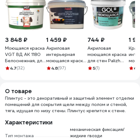
3 848 ₽
1 459 ₽
744 ₽
1 9
Моющаяся краска
Акриловая
Акриловая
Крас
VGT ВД АК 1180
интерьерная
моющаяся краска
инте
Белоснежная, для
моющаяся краска
для стен Palizh
моющ
нар/внутр работ
PALIZH 301
GOL ВД-АК-1180
№317
4.7
(32)
4.8
(97)
5
(1)
4.
15кг 11601935
тирамису 3,7кг 1/4
153 3 кг 11605746
1160
11605592
О товаре
Плинтус - это декоративный и защитный элемент отделки
помещений для сокрытия щели между полом и стеной,
тяга, идущая по низу стены. Плинтус крепится к стене.
Характеристики
механическая фиксация/
Тип монтажа
жидкие гвозди