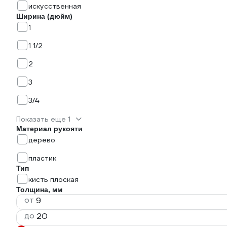
искусственная
Ширина (дюйм)
1
1 1/2
2
3
3/4
Показать еще 1
Материал рукояти
дерево
пластик
Тип
кисть плоская
Толщина, мм
от
до