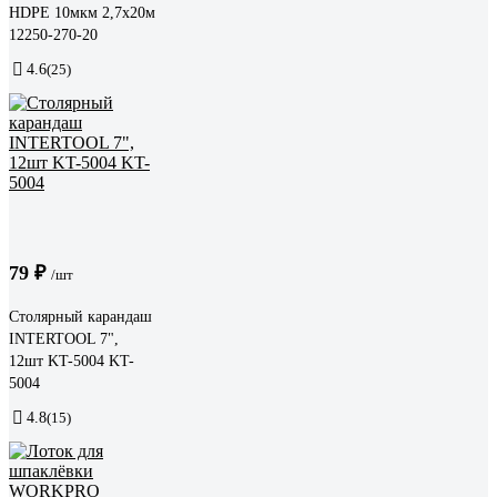
HDPE 10мкм 2,7х20м
12250-270-20
4.6
(25)
79 ₽
/шт
Столярный карандаш
INTERTOOL 7",
12шт KT-5004 KT-
5004
4.8
(15)