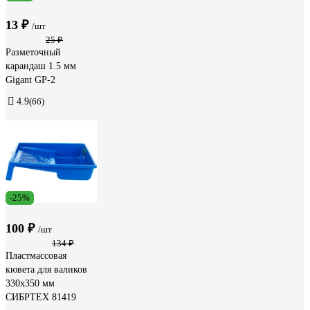
13 ₽
/шт
25 ₽
Разметочный
карандаш 1.5 мм
Gigant GP-2
4.9
(66)
-25%
100 ₽
/шт
134 ₽
Пластмассовая
кювета для валиков
330х350 мм
СИБРТЕХ 81419