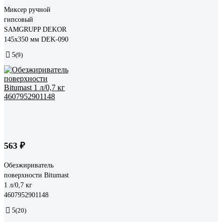
Миксер ручной
гипсовый
SAMGRUPP DEKOR
145х350 мм DEK-090
5
(9)
563 ₽
Обезжириватель
поверхности Bitumast
1 л/0,7 кг
4607952901148
5
(20)