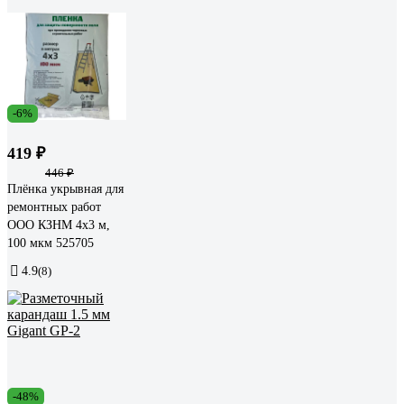
-6%
419 ₽
446 ₽
Плёнка укрывная для
ремонтных работ
ООО КЗНМ 4x3 м,
100 мкм 525705
4.9
(8)
-48%