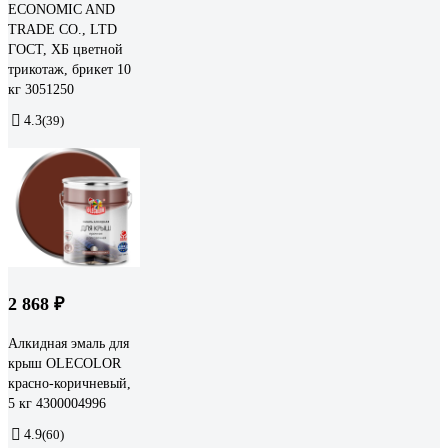
ECONOMIC AND
TRADE CO., LTD
ГОСТ, ХБ цветной
трикотаж, брикет 10
кг 3051250
4.3
(39)
2 868 ₽
Алкидная эмаль для
крыш OLECOLOR
красно-коричневый,
5 кг 4300004996
4.9
(60)