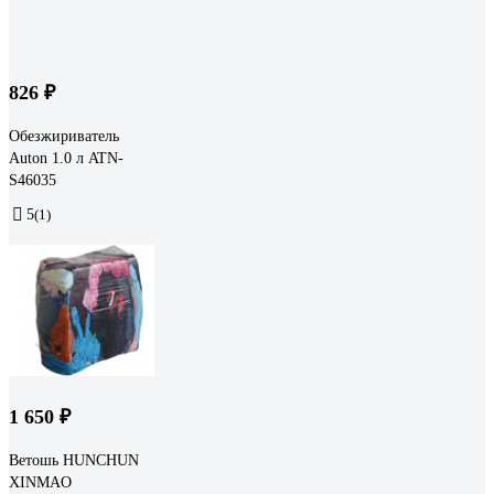
826 ₽
Обезжириватель
Auton 1.0 л ATN-
S46035
5
(1)
1 650 ₽
Ветошь HUNCHUN
XINMAO