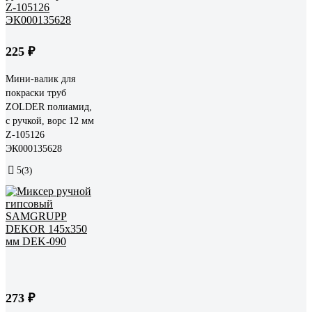
225 ₽
Мини-валик для
покраски труб
ZOLDER полиамид,
с ручкой, ворс 12 мм
Z-105126
ЭК000135628
5
(3)
273 ₽