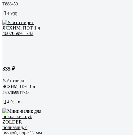
T888450
4.9
(8)
335 ₽
Уайт-спирит
ЯСХИМ, ПЭТ 1 л
4607059911743
4.9
(118)