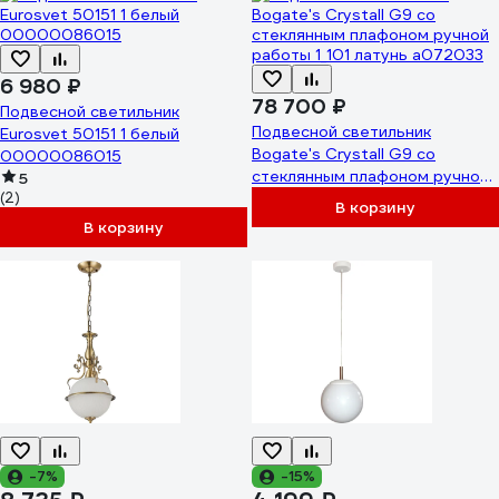
6 980 ₽
78 700 ₽
Подвесной светильник
Подвесной светильник
Eurosvet 50151 1 белый
Bogate's Crystall G9 со
00000086015
стеклянным плафоном ручной
5
(2)
работы 1_101 латунь a072033
В корзину
В корзину
-7%
-15%