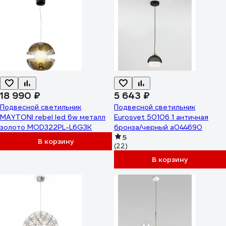
18 990 ₽
5 643 ₽
Подвесной светильник
Подвесной светильник
MAYTONI rebel led 6w металл
Eurosvet 50106 1 античная
золото MOD322PL-L6G3K
бронза/черный a044690
5
В корзину
(22)
В корзину