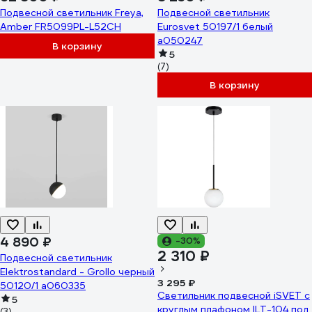
Подвесной светильник Freya,
Подвесной светильник
Amber FR5099PL-L52CH
Eurosvet 50197/1 белый
a050247
В корзину
5
(7)
В корзину
4 890 ₽
-30%
2 310 ₽
Подвесной светильник
Elektrostandard - Grollo черный
3 295 ₽
50120/1 a060335
Светильник подвесной iSVET c
5
круглым плафоном ILT-104 под
(3)