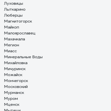
Луховицы
Лыткарино
Люберцы
Магнитогорск
Майкоп
Малоярославец
Махачкала
Мегион
Миасс
Минеральные Воды
Михайловка
Мичуринск
Можайск
Мончегорск
Московский
Мурманск
Муром
Мценск
Мытищи