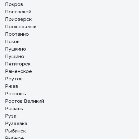
Покров
Полевской
Приозерск
Прокопьевск
Протвино
Псков
Пушкино
Пущино
Пятигорск
Раменское
Реутов
Ржев
Россошь
Ростов Великий
Рошаль
Руза
Рузаевка
Рыбинск
Рыбное