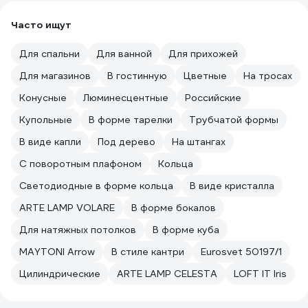
Часто ищут
Для спальни
Для ванной
Для прихожей
Для магазинов
В гостинную
Цветные
На тросах
Конусные
Люминесцентные
Российские
Купольные
В форме тарелки
Трубчатой формы
В виде капли
Под дерево
На штангах
С поворотным плафоном
Кольца
Светодиодные в форме кольца
В виде кристалла
ARTE LAMP VOLARE
В форме бокалов
Для натяжных потолков
В форме куба
MAYTONI Arrow
В стиле кантри
Eurosvet 50197/1
Цилиндрические
ARTE LAMP CELESTA
LOFT IT Iris