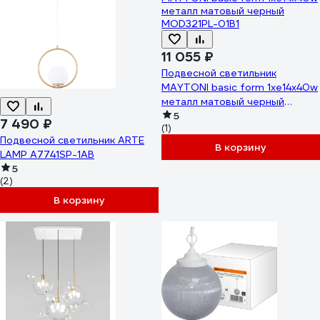
11 055 ₽
Подвесной светильник
MAYTONI basic form 1хe14x40w
металл матовый черный
MOD321PL-01B1
5
7 490 ₽
(1)
Подвесной светильник ARTE
В корзину
LAMP A7741SP-1AB
5
(2)
В корзину