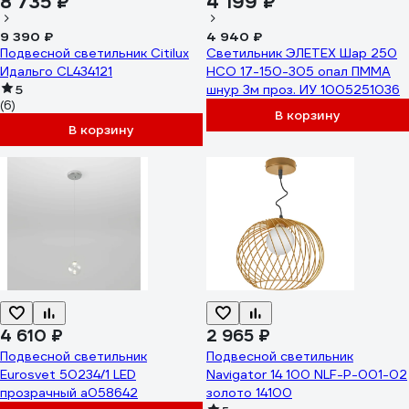
8 735 ₽
4 199 ₽
9 390 ₽
4 940 ₽
Подвесной светильник Citilux
Светильник ЭЛЕТЕХ Шар 250
Идальго CL434121
НСО 17-150-305 опал ПММА
5
шнур 3м проз. ИУ 1005251036
(6)
В корзину
В корзину
4 610 ₽
2 965 ₽
Подвесной светильник
Подвесной светильник
Eurosvet 50234/1 LED
Navigator 14 100 NLF-P-001-02
прозрачный a058642
золото 14100