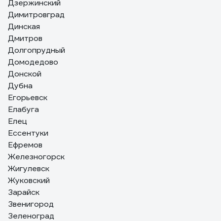
Дзержинский
Димитровград
Динская
Дмитров
Долгопрудный
Домодедово
Донской
Дубна
Егорьевск
Елабуга
Елец
Ессентуки
Ефремов
Железногорск
Жигулевск
Жуковский
Зарайск
Звенигород
Зеленоград