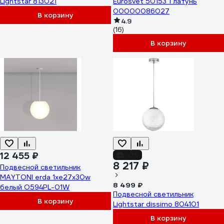
Lightstar 813021
Eurosvet 50153 1 латунь
00000086027
В корзину
4.9
(16)
В корзину
12 455 ₽
-3%
8 217 ₽
Подвесной светильник
MAYTONI erda 1хe27x30w
8 499 ₽
белый O594PL-01W
Подвесной светильник
В корзину
Lightstar dissimo 804101
В корзину