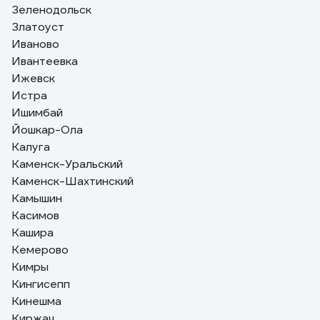
Зеленодольск
Златоуст
Иваново
Ивантеевка
Ижевск
Истра
Ишимбай
Йошкар-Ола
Калуга
Каменск-Уральский
Каменск-Шахтинский
Камышин
Касимов
Кашира
Кемерово
Кимры
Кингисепп
Кинешма
Киржач