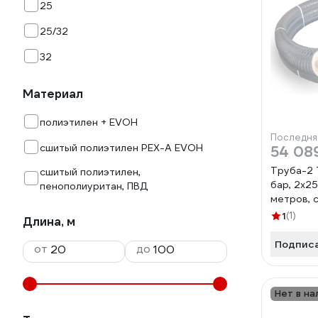
25
25/32
32
Материал
полиэтилен + EVOH
Последня
сшитый полиэтилен PEX-A EVOH
54 08
Труба-2
сшитый полиэтилен,
бар, 2х2
пенополиуритан, ПВД
метров, 
000006
1
(1)
Длина, м
Подпис
от
до
Нет в на