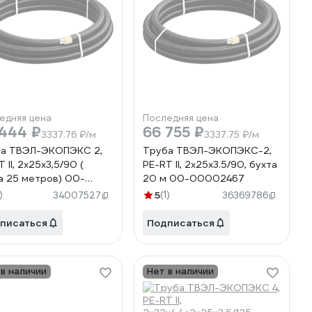
едняя цена
Последняя цена
 444 ₽
66 755 ₽
3337.76 ₽/м
3337.75 ₽/м
а ТВЭЛ-ЭКОПЭКС 2,
Труба ТВЭЛ-ЭКОПЭКС-2,
 II, 2x25x3,5/90 (
PE-RT II, 2x25x3.5/90, бухта
а 25 метров) 00-
20 м 00-00002467
02468
)
5
(1)
34007527
36369786
писаться
Подписаться
 в наличии
Нет в наличии