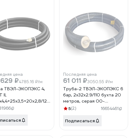
едняя цена
Последняя цена
 629 ₽
61 011 ₽
4785.16 ₽/м
3050.55 ₽/м
а ТВЭЛ-ЭКОПЭКС 4,
Труба-2 ТВЭЛ-ЭКОПЭКС 6
 II,
бар, 2х32х2.9/110 бухта 20
х4,4+25х3,5+20х2,8/125
метров, серая 00-
та 25 метров) 00-
00000685
81966
5
(2)
16654461
03016
писаться
Подписаться