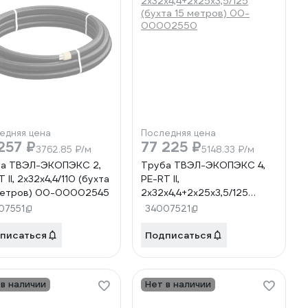
едняя цена
Последняя цена
257 ₽
77 225 ₽
3762.85 ₽/м
5148.33 ₽/м
а ТВЭЛ-ЭКОПЭКС 2,
Труба ТВЭЛ-ЭКОПЭКС 4,
 II, 2x32x4,4/110 (бухта
PE-RT II,
метров) 00-00002545
2x32x4,4+2x25x3,5/125
(бухта 15 метров) 00-
07551
34007521
00002550
писаться
Подписаться
 в наличии
Нет в наличии