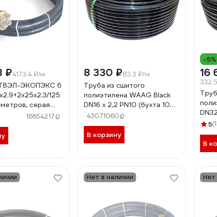
-5%
8 ₽
8 330 ₽
16 
4173.4 ₽/м
83.3 ₽/м
332.
 ТВЭЛ-ЭКОПЭКС 6
Труба из сшитого
Труб
х2.9+2х25х2.3/125
полиэтилена WAAG Black
поли
 метров, серая
DN16 x 2,2 PN10 (бухта 100
DN32
00687
м), PE-Xa / EVOH, черная
43071060
16654217
м), 
WG.1135974
5
(1
WG.1
В корзину
ну
В к
личии
Нет в наличии
Нет