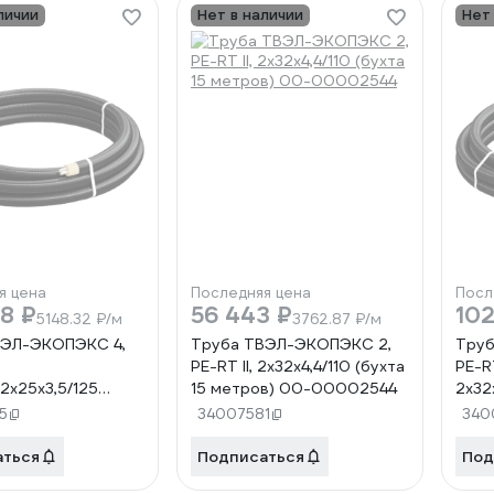
личии
Нет в наличии
Нет
я цена
Последняя цена
Посл
8 ₽
56 443 ₽
102
5148.32 ₽/м
3762.87 ₽/м
ВЭЛ-ЭКОПЭКС 4,
Труба ТВЭЛ-ЭКОПЭКС 2,
Труб
PE-RT II, 2x32x4,4/110 (бухта
PE-RT
2x25x3,5/125
15 метров) 00-00002544
2x32
5 метров) 00-
(бух
5
34007581
340
52
000
аться
Подписаться
Под