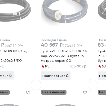
я цена
Последняя цена
Посл
 ₽
40 567 ₽
83
4447.72 ₽/м
2704.47 ₽/м
ВЭЛ-ЭКОПЭКС 4,
Труба-2 ТВЭЛ-ЭКОПЭКС 6
Труб
бар, 2х25х2.3/90 бухта 15
PE-RT
+2x20x2,8/110
метров, серая 00-
бухт
5 метров) 00-
00000675
000
7
1
(1)
5
(1
16654309
49
аться
Подписаться
Под
личии
Нет в наличии
Нет