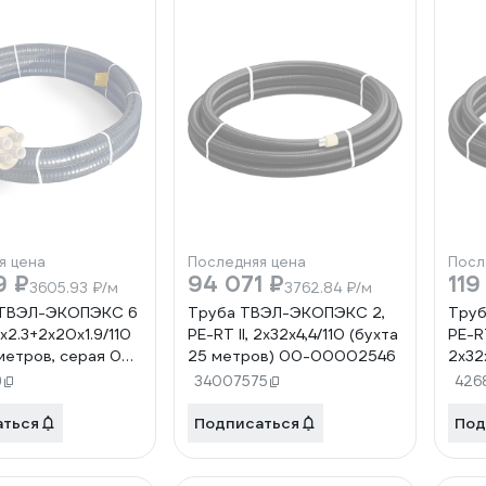
я цена
Последняя цена
Посл
9 ₽
94 071 ₽
119
3605.93 ₽/м
3762.84 ₽/м
 ТВЭЛ-ЭКОПЭКС 6
Труба ТВЭЛ-ЭКОПЭКС 2,
Труб
х2.3+2х20х1.9/110
PE-RT II, 2x32x4,4/110 (бухта
PE-RT
 метров, серая 00-
25 метров) 00-00002546
2х32
80
(бух
9
34007575
426
000
аться
Подписаться
Под