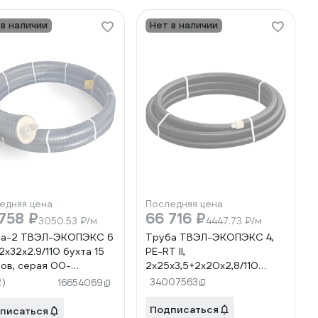
 в наличии
Нет в наличии
едняя цена
Последняя цена
758 ₽
66 716 ₽
3050.53 ₽/м
4447.73 ₽/м
ба-2 ТВЭЛ-ЭКОПЭКС 6
Труба ТВЭЛ-ЭКОПЭКС 4,
2х32х2.9/110 бухта 15
PE-RT II,
ов, серая 00-
2x25x3,5+2x20x2,8/110
00670
(бухта 15 метров) 00-
2)
34007563
16654069
00002547
Подписаться
писаться