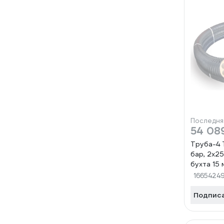
Последня
54 08
Труба-4
бар, 2х25
бухта 15
000006
1665424
Подпис