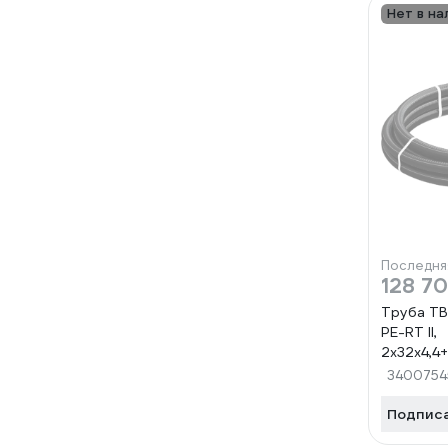
Нет в на
Последня
128 70
Труба Т
PE-RT II,
2x32x4,4+
(бухта 2
3400754
000025
Подпис