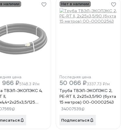
 в наличии
Нет в наличии
едняя цена
Последняя цена
 966 ₽
50 066 ₽
5148.3 ₽/м
3337.73 ₽/м
а ТВЭЛ-ЭКОПЭКС 4,
Труба ТВЭЛ-ЭКОПЭКС 2,
 II,
PE-RT II, 2x25x3,5/90 (бухта
x4,4+2x25x3,5/125
15 метров) 00-00002543
та 20 метров) 00-
07569
34007539
02551
писаться
Подписаться