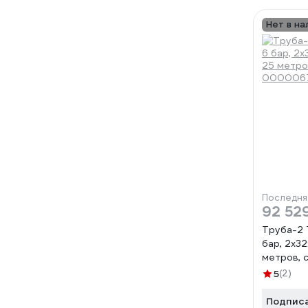
Нет в на
Последня
92 52
Труба-2
бар, 2х32
метров, 
000006
5
(2)
Подпис