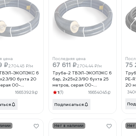
я цена
Последняя цена
Посл
9 ₽
67 611 ₽
75 
2704.45 ₽/м
2704.44 ₽/м
 ТВЭЛ-ЭКОПЭКС 6
Труба-2 ТВЭЛ-ЭКОПЭКС 6
Труб
5х2.3/90 бухта 20
бар, 2х25х2.3/90 бухта 25
PE-RT
серая 00-
метров, серая 00-
20 
84
00000676
1
(1)
340
16653929
16654045
Под
аться
Подписаться
личии
Нет в наличии
Нет