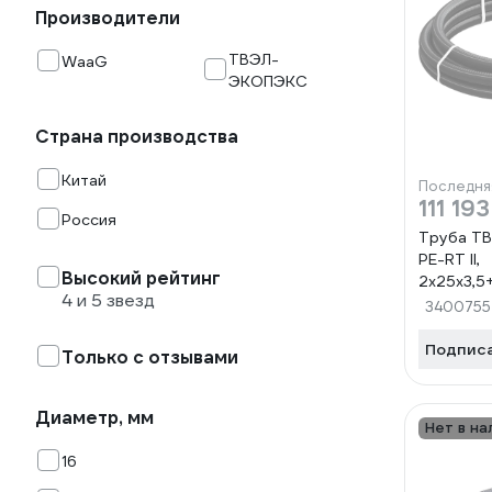
Производители
ТВЭЛ-
WaaG
ЭКОПЭКС
Страна производства
Китай
Последня
111 193
Россия
Труба Т
PE-RT II,
Высокий рейтинг
2x25x3,5
4 и 5 звезд
(бухта 2
3400755
000025
Подпис
Только с отзывами
Диаметр, мм
Нет в на
16