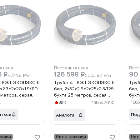
я цена
Последняя цена
Посл
6 ₽
126 598 ₽
90 
4374.8 ₽/м
5063.92 ₽/м
 ТВЭЛ-ЭКОПЭКС 6
Труба-4 ТВЭЛ-ЭКОПЭКС 6
Тру
х2.3+2х20х1.9/110
бар, 2х32х2.9+2х25х2.3/125
бар,
 метров, серая
бухта 25 метров, серая
бухт
00686
00-00000679
00-
5
(1)
166
16654261
аться
Под
Аналоги
личии
Нет в наличии
Нет