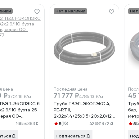
личии
Нет в наличии
Нет
я цена
Последняя цена
Посл
9 ₽
71 777 ₽
45 
3701.16 ₽/м
4785.13 ₽/м
 ТВЭЛ-ЭКОПЭКС 6
Труба ТВЭЛ-ЭКОПЭКС 4,
Тру
х2.9/110 бухта 25
PE-RT II,
бар, 
серая 00-
2х32х4,4+25х3,5+20х2,8/125
метр
77
(бухта 15 метров) 00-
000
5
(16)
5
(
16654393
42681972
00003014
аться
Подписаться
Под