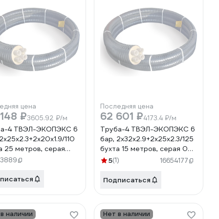
едняя цена
Последняя цена
148 ₽
62 601 ₽
3605.92 ₽/м
4173.4 ₽/м
ба-4 ТВЭЛ-ЭКОПЭКС 6
Труба-4 ТВЭЛ-ЭКОПЭКС 6
 2х25х2.3+2х20х1.9/110
бар, 2х32х2.9+2х25х2.3/125
а 25 метров, серая
бухта 15 метров, серая 00-
00000681
00000678
53889
5
(1)
16654177
писаться
Подписаться
 в наличии
Нет в наличии