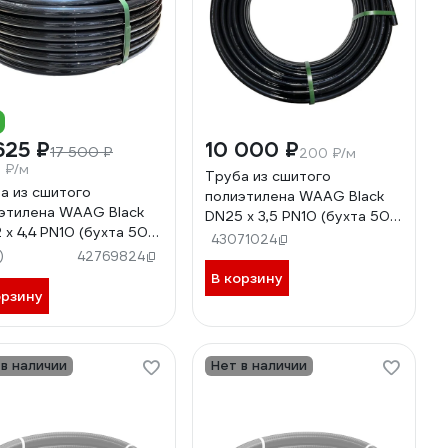
625 ₽
10 000 ₽
17 500 ₽
200 ₽/м
5 ₽/м
Труба из сшитого
а из сшитого
полиэтилена WAAG Black
этилена WAAG Black
DN25 x 3,5 PN10 (бухта 50
 x 4,4 PN10 (бухта 50
м), PE-Xa / EVOH, черная
43071024
PE-Xa / EVOH, черная
)
WG.1135615
42769824
135616
В корзину
орзину
 в наличии
Нет в наличии