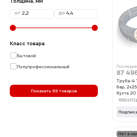
Толщина, мм
от
до
Класс товара
Бытовой
Полупрофессиональный
Последня
87 49
Труба-4
бар, 2х25
Показать 69 товаров
бухта 20
00-000
16654113
Подпис
Нет в на