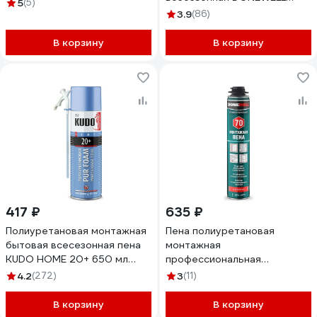
Промрукав ИНЗАПЕН-П 380
5
(5)
ENERGY FLEX 40 DPH10U40
мл 1шт. PR08.26426
3.9
(86)
В корзину
В корзину
417 ₽
635 ₽
Полиуретановая монтажная
Пена полиуретановая
бытовая всесезонная пена
монтажная
KUDO HOME 20+ 650 мл
профессиональная
KUPH06U20+
всесезонная RUSH
4.2
(272)
3
(11)
DONEWELL 70 DPP10U70
В корзину
В корзину