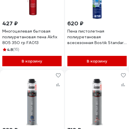
427 ₽
620 ₽
Многоцелевая бытовая
Пена пистолетная
полиуретановая пена Akfix
полиуретановая
805 350 гр FA013
всесезонная Bostik Standard
65 All SEASON 800 мл
4.8
(16)
20020006
В корзину
В корзину