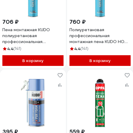
706 ₽
760 ₽
Пена монтажная KUDO
Полиуретановая
полиуретановая
профессиональная
профессиональная
монтажная пена KUDO НОМЕ
всесезонная HOME 65 1000
70 (всесезонная; 1000 мл)
4.4
(141)
4.4
(141)
мл KUPHP10U65
KUPHP10U70
В корзину
В корзину
395 ₽
559 ₽