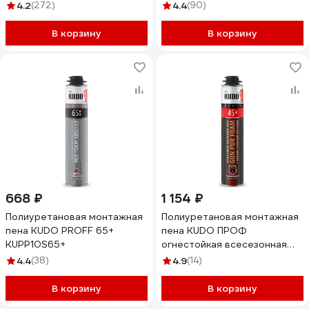
KUPH10U50+
DONEWELL всесезонная 65
4.2
(272)
4.4
(90)
1000 мл DPP10U65
В корзину
В корзину
668 ₽
1 154 ₽
Полиуретановая монтажная
Полиуретановая монтажная
пена KUDO PROFF 65+
пена KUDO ПРОФ
KUPP10S65+
огнестойкая всесезонная
PROFF 45+ 1000мл
4.4
(38)
4.9
(14)
KUPPF10U45+
В корзину
В корзину