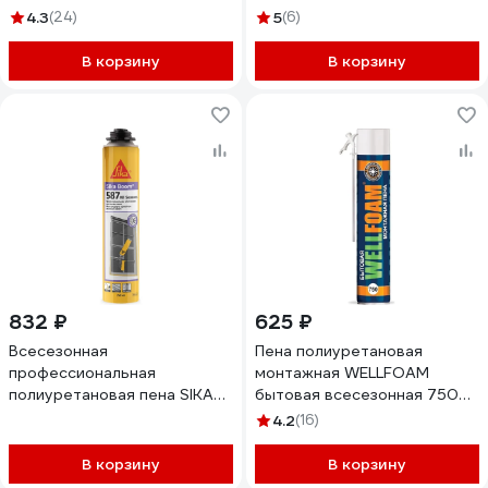
зимняя KUPP10W80
4.3
(24)
5
(6)
В корзину
В корзину
832 ₽
625 ₽
Всесезонная
Пена полиуретановая
профессиональная
монтажная WELLFOAM
полиуретановая пена SIKA
бытовая всесезонная 750
Boom-587 All Seasons
WF750B
4.2
(16)
750мл, 880гр. 613588
В корзину
В корзину