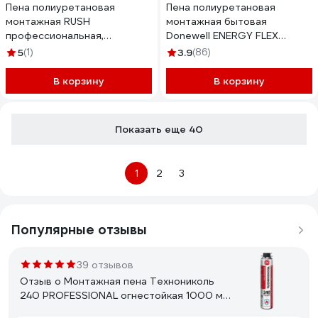
Пена полиуретановая
Пена полиуретановая
монтажная RUSH
монтажная бытовая
профессиональная,
Donewell ENERGY FLEX
всесезонная 65 RPP10U750
всесезонная DPH10UAS
5
(1)
3.9
(86)
В корзину
В корзину
Показать еще 40
1
2
3
Популярные отзывы
39 отзывов
Отзыв о Монтажная пена Технониколь
240 PROFESSIONAL огнестойкая 1000 мл
TN528380