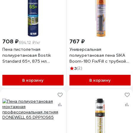
708 ₽
767 ₽
694.12 ₽/кг
Пена пистолетная
Универсальная
полиуретановая Bostik
полиуретановая пена SIKA
Standard 65+, 875 мл
Boom-180 Fix/Fill с трубкой
20020021
Баллон 750мл, 870гр. 613713
3
(2)
В корзину
В корзину