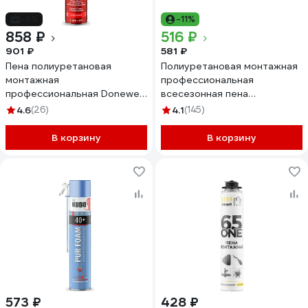
-5%
-11%
858 ₽
516 ₽
901 ₽
581 ₽
Пена полиуретановая
Полиуретановая монтажная
монтажная
профессиональная
профессиональная Donewell
всесезонная пена
65 огнестойкая всесезонная
DONEWELL 451000 мл
4.6
(26)
4.1
(145)
DPPF10U65
DPP10U45
В корзину
В корзину
573 ₽
428 ₽