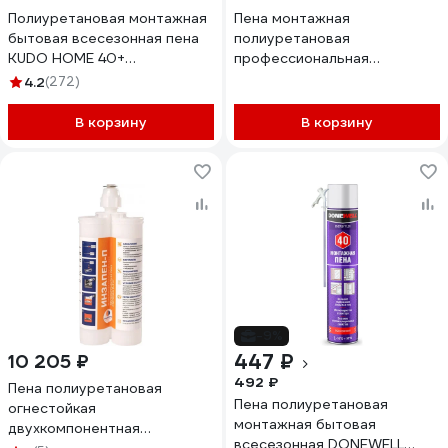
Полиуретановая монтажная
Пена монтажная
бытовая всесезонная пена
полиуретановая
KUDO HOME 40+
профессиональная
KUPH10U40+
всесезонная Kronbuild Smart
4.2
(272)
ONE 65 SFAO65
В корзину
В корзину
-9%
447 ₽
10 205 ₽
492 ₽
Пена полиуретановая
Пена полиуретановая
огнестойкая
монтажная бытовая
двухкомпонентная
всесезонная DONEWELL