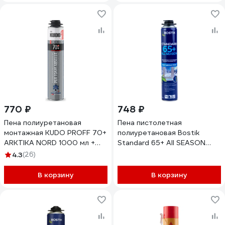
770 ₽
748 ₽
Пена полиуретановая
Пена пистолетная
монтажная KUDO PROFF 70+
полиуретановая Bostik
ARKTIKA NORD 1000 мл +
Standard 65+ All SEASON
KUPP10WN70+
всесезонная, 850 мл
4.3
(26)
20020016
В корзину
В корзину