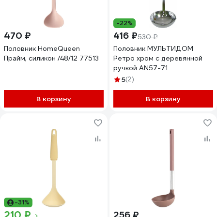
-22%
470 ₽
416 ₽
530 ₽
Половник HomeQueen
Половник МУЛЬТИДОМ
Прайм, силикон /48/12 77513
Ретро хром с деревянной
ручкой AN57-71
5
(2)
В корзину
В корзину
-31%
210 ₽
256 ₽