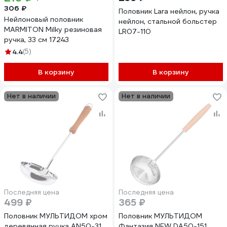
306 ₽
Половник Lara нейлон, ручка
Нейлоновый половник
нейлон, стальной больстер
MARMITON Milky резиновая
LR07-110
ручка, 33 см 17243
4.4
(5)
В корзину
В корзину
Нет в наличии
Нет в наличии
Последняя цена
Последняя цена
499 ₽
365 ₽
Половник МУЛЬТИДОМ хром
Половник МУЛЬТИДОМ
деревянная ручка AN50-31
Фантазия NEW DA50-151