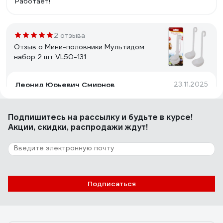
Работает!
2 отзыва
Отзыв о Мини-половники Мультидом
набор 2 шт VL50-131
Леонид Юрьевич Смирнов
23.11.2025
Цена, два диаметра, глубокие
Подпишитесь
на рассылку
и будьте в курсе!
Акции, скидки, распродажи ждут!
68 отзывов
Отзыв о VETTA Диана 882-077
Антон
05.02.2025
Подписаться
крепкий, нет мест, в которых собиралась бы грязь,
нержавейка