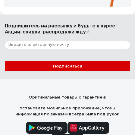
Константин Ш.
22.04.2023
Подпишитесь
на рассылку
и будьте в курсе!
Цена и качество
Акции, скидки, распродажи ждут!
125 отзывов
Отзыв о Вихрь 73/3/1/4
Подписаться
Денисов Ю.
02.12.2024
Красил стены водоэмульсионной краской. Этот валик
подошел идеально. Краска ложится ровно, без
Оригинальные товары с гарантией!
проплешин. Ворс не лезет. Ручка удобная. После
работы легко отмылся.
Установите мобильное приложение, чтобы
информация по заказам всегда была под рукой