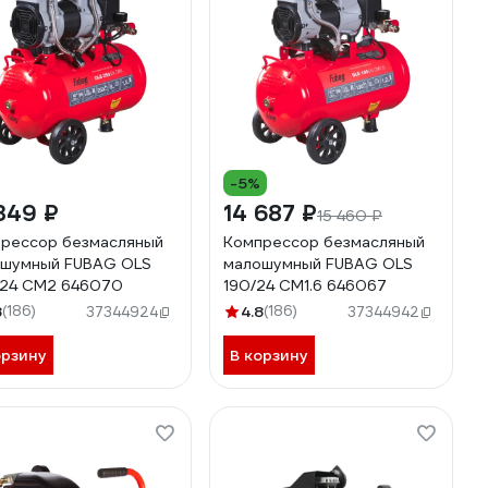
-5%
349 ₽
14 687 ₽
15 460 ₽
рессор безмасляный
Компрессор безмасляный
шумный FUBAG OLS
малошумный FUBAG OLS
24 CM2 646070
190/24 CM1.6 646067
8
(186)
4.8
(186)
37344924
37344942
орзину
В корзину