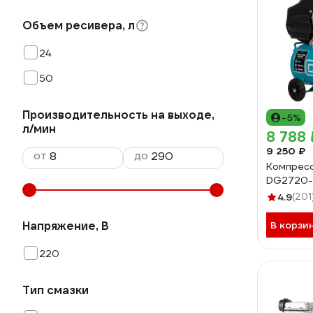
Объем ресивера, л
24
50
Производительность на выходе,
-5%
л/мин
8 788 
9 250 ₽
от
до
Компрес
DG2720
4.9
(201
Напряжение, В
В корзи
220
Тип смазки