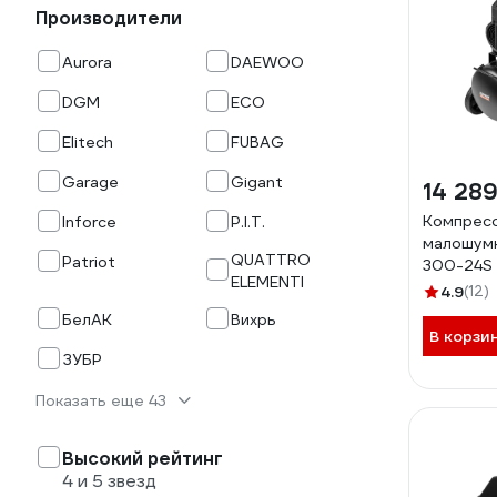
Производители
Aurora
DAEWOO
DGM
ECO
Elitech
FUBAG
Garage
Gigant
14 289
Компрес
Inforce
P.I.T.
малошумн
QUATTRO
Patriot
300-24S 
ELEMENTI
213682
4.9
(12)
БелАК
Вихрь
В корзи
ЗУБР
Показать еще 43
Высокий рейтинг
4 и 5 звезд