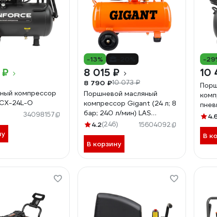
-13%
-20%
-29
 ₽
8 015 ₽
10 
8 790 ₽
10 073 ₽
Порш
ный компрессор
Поршневой масляный
комп
OCX-24L-O
компрессор Gigant (24 л; 8
пнев
бар; 240 л/мин) LAS
24/1
34098157
4.
24/1500
4.2
(246)
15604092
ну
В к
В корзину