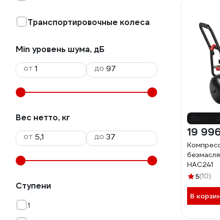
Транспортировочные колеса
Min уровень шума, дБ
от
до
Вес нетто, кг
до -1
19 996
от
до
Компрес
безмасля
HAC241
5
(10)
Ступени
В корзи
1