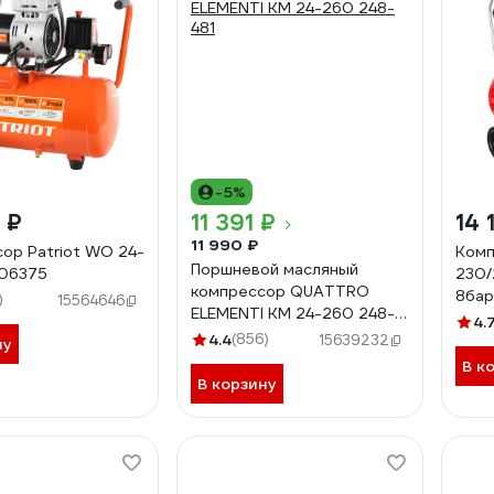
-5%
 ₽
11 391 ₽
14 
11 990 ₽
ор Patriot WO 24-
Комп
Поршневой масляный
306375
230/
компрессор QUATTRO
8бар,
)
15564646
ELEMENTI KM 24-260 248-
4.
481
4.4
(856)
15639232
ну
В к
В корзину