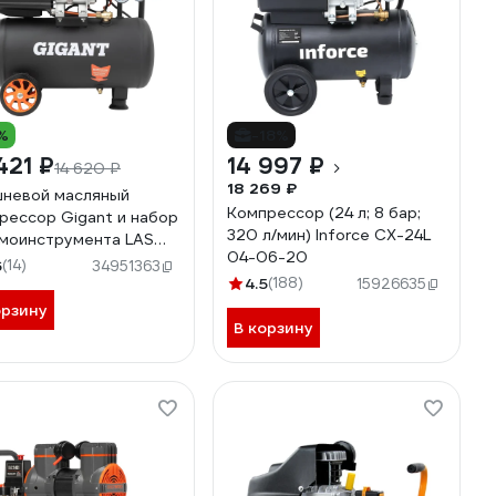
%
-18%
421 ₽
14 997 ₽
14 620 ₽
18 269 ₽
невой масляный
Компрессор (24 л; 8 бар;
рессор Gigant и набор
320 л/мин) Inforce CX-24L
моинструмента LAS
04-06-20
500K
6
(14)
34951363
4.5
(188)
15926635
орзину
В корзину