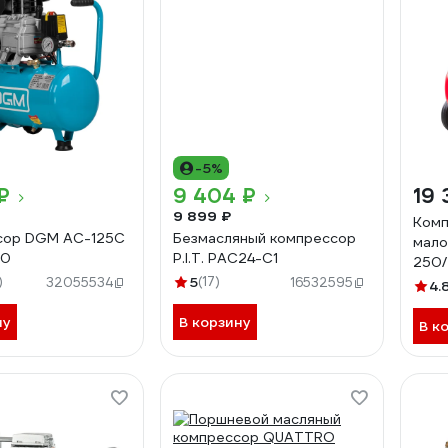
-5%
₽
9 404 ₽
19 
9 899 ₽
Комп
сор DGM AC-125C
Безмасляный компрессор
мало
-0
P.I.T. PAC24-C1
250/
)
5
(17)
32055534
16532595
4.
ну
В корзину
В к