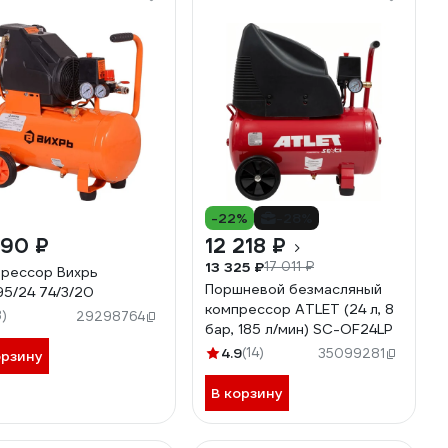
-22%
-28%
390 ₽
12 218 ₽
13 325 ₽
17 011 ₽
рессор Вихрь
Поршневой безмасляный
95/24 74/3/20
компрессор ATLET (24 л, 8
3)
29298764
бар, 185 л/мин) SC-OF24LP
4.9
(14)
35099281
орзину
В корзину