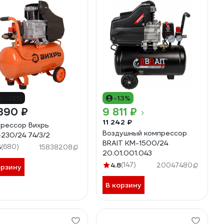
о -12%
-13%
390 ₽
9 811 ₽
11 242 ₽
рессор Вихрь
Воздушный компрессор
230/24 74/3/2
BRAIT КМ-1500/24
5
(680)
15838208
20.01.001.043
4.8
(147)
20047480
орзину
В корзину