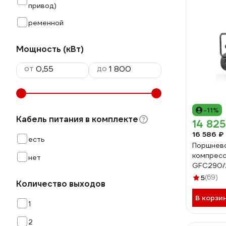
привод)
ременной
Мощность (кВт)
от
до
-11%
Кабель питания в комплекте
14 825
16 586 ₽
есть
Поршнев
компрес
нет
GFC290/2
5
(69)
Количество выходов
В корзи
1
2