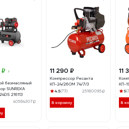
 ₽
11 290 ₽
11 
Компрессор Ресанта
Комп
ой безмасляный
КП-24/260М 74/7/3
КП-1
сор SUNREKA
4.5
(73)
5
(
25180095
4DS 216113
40564307
В корзину
В к
ну