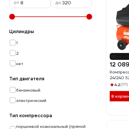
от
до
Цилиндры
1
2
до -1
12 089
нет
Компресс
24/240 
Тип двигателя
4.2
(311)
бензиновый
В корзи
электрический
Тип компрессора
поршневой коаксиальный (прямой