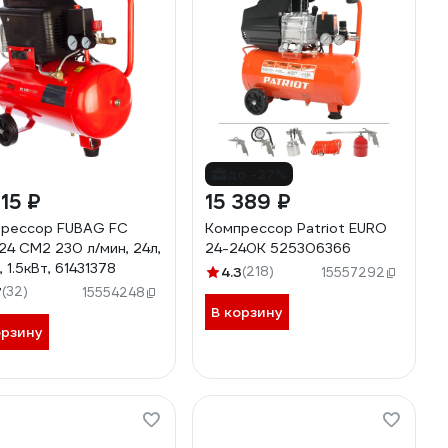
до -27%
115 ₽
15 389 ₽
рессор FUBAG FС
Компрессор Patriot EURO
24 CM2 230 л/мин, 24л,
24-240K 525306366
 1.5кВт, 61431378
4.3
(218)
15557292
7
(32)
15554248
В корзину
орзину