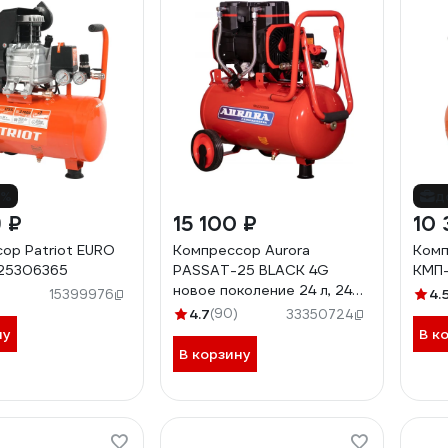
9%
д
 ₽
15 100 ₽
10 
ор Patriot EURO
Компрессор Aurora
Комп
525306365
PASSAT-25 BLACK 4G
КМП-
новое поколение 24 л, 249
4.
15399976
л/мин, 1.45 кВт 38253
4.7
(90)
33350724
ну
В к
В корзину