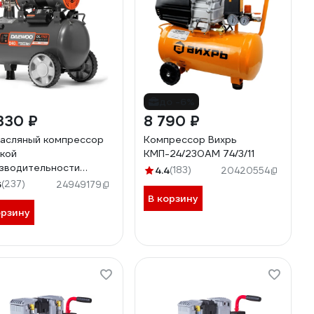
до -6%
330 ₽
8 790 ₽
асляный компрессор
Компрессор Вихрь
кой
КМП-24/230АМ 74/3/11
зводительности
4.4
(183)
20420554
WOO DAC 240 S
6
(237)
24949179
В корзину
орзину