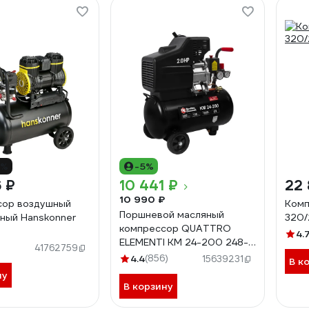
6%
-5%
 ₽
10 441 ₽
22 
10 990 ₽
сор воздушный
Комп
Поршневой масляный
ный Hanskonner
320/
компрессор QUATTRO
4.
ELEMENTI KM 24-200 248-
41762759
467
4.4
(856)
15639231
В к
ну
В корзину