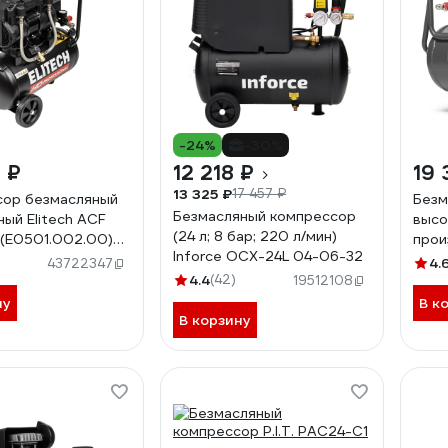
-24%
-30%
 ₽
12 218 ₽
19 
13 325 ₽
17 457 ₽
сор безмасляный
Безм
Безмасляный компрессор
ый Elitech ACF
высо
(24 л; 8 бар; 220 л/мин)
(E0501.002.00)
прои
Inforce OCX-24L 04-06-32
DAE
4.
43722347
4.4
(42)
19512108
ну
В к
В корзину