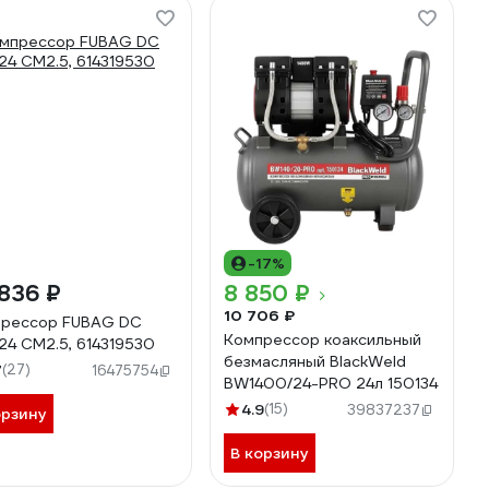
-17%
836 ₽
8 850 ₽
10 706 ₽
рессор FUBAG DC
Компрессор коаксильный
24 CM2.5, 614319530
безмасляный BlackWeld
7
(27)
16475754
BW1400/24-PRO 24л 150134
4.9
(15)
39837237
орзину
В корзину