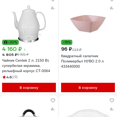
-30%
-15%
4 160 ₽
96 ₽
113 ₽
4 805 ₽
5 931 ₽
Квадратный салатник
Чайник Centek 2 л, 2150 Вт,
Полимербыт НУВО 2.0 л
супербелая керамика,
433440000
рельефный корпус CT-0064
4.6
(19)
В корзину
В корзину