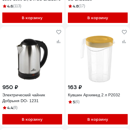
4.6
4.8
(113)
(17)
В корзину
В корзину
950 ₽
163 ₽
Электрический чайник
Кувшин Архимед 2 л Р2032
Добрыня DO- 1231
5
(6)
4.4
(8)
В корзину
В корзину