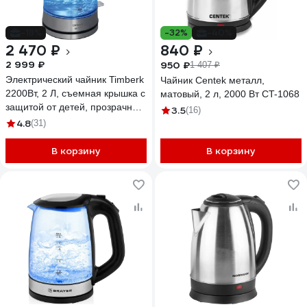
-18%
-32%
-40%
2 470 ₽
840 ₽
2 999 ₽
950 ₽
1 407 ₽
Электрический чайник Timberk
Чайник Centek металл,
2200Вт, 2 Л, съемная крышка с
матовый, 2 л, 2000 Вт CT-1068
защитой от детей, прозрачная
3.5
(16)
ручка T-EK27G04
4.8
(31)
В корзину
В корзину