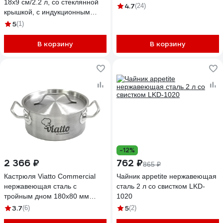
18x9 см/2.2 л, со стеклянной
4.7
(24)
крышкой, с индукционным
капсульным дном,
5
(1)
нержавеющая сталь 18/10, 0.7
мм/5мм 1233
В корзину
В корзину
-12%
2 366 ₽
762 ₽
865 ₽
Кастрюля Viatto Commercial
Чайник appetite нержавеющая
нержавеющая сталь с
сталь 2 л со свистком LKD-
тройным дном 180x80 мм
1020
объем 2 л с двумя ручками
3.7
5
(6)
(2)
101613 62068