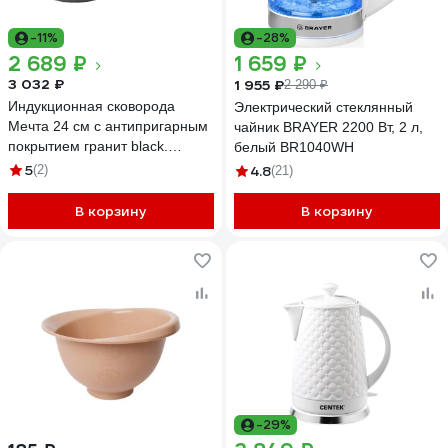
-11%
-28%
2 689 ₽
1 659 ₽
3 032 ₽
1 955 ₽
2 290 ₽
Индукционная сковорода
Электрический стеклянный
Мечта 24 см с антипригарным
чайник BRAYER 2200 Вт, 2 л,
покрытием гранит black.
белый BR1040WH
induction pro 24802И
5
(2)
4.8
(21)
В корзину
В корзину
-29%