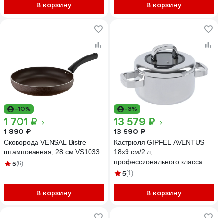
В корзину
В корзину
-10%
-3%
1 701 ₽
13 579 ₽
1 890 ₽
13 990 ₽
Сковорода VENSAL Bistre
Кастрюля GIPFEL AVENTUS
штампованная, 28 см VS1033
18x9 см/2 л,
профессионального класса с
5
(6)
5-слойным корпусом, с
5
(1)
индукционным дном, со
стеклянно-стальной крышкой,
В корзину
В корзину
нержавеющая сталь 18/10, 3
мм 1396