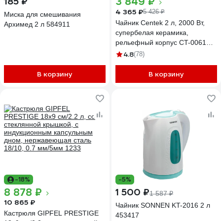
3 849 ₽
185 ₽
4 365 ₽
5 426 ₽
Миска для смешивания
Чайник Centek 2 л, 2000 Вт,
Архимед 2 л 584911
супербелая керамика,
рельефный корпус CT-0061
White
4.8
(78)
В корзину
В корзину
-18%
-5%
8 878 ₽
1 500 ₽
1 587 ₽
10 865 ₽
Чайник SONNEN KT-2016 2 л
Кастрюля GIPFEL PRESTIGE
453417