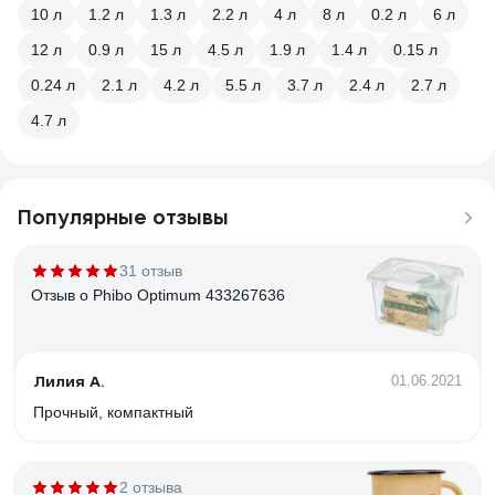
10 л
1.2 л
1.3 л
2.2 л
4 л
8 л
0.2 л
6 л
12 л
0.9 л
15 л
4.5 л
1.9 л
1.4 л
0.15 л
0.24 л
2.1 л
4.2 л
5.5 л
3.7 л
2.4 л
2.7 л
4.7 л
Популярные отзывы
31 отзыв
Отзыв о Phibo Optimum 433267636
Лилия А.
01.06.2021
Прочный, компактный
2 отзыва