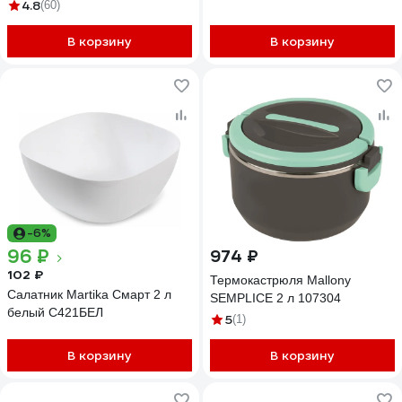
тепла CT-0023 White
4.8
(60)
В корзину
В корзину
-6%
96 ₽
974 ₽
102 ₽
Термокастрюля Mallony
Салатник Martika Смарт 2 л
SEMPLICE 2 л 107304
белый С421БЕЛ
5
(1)
В корзину
В корзину