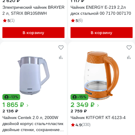
2 620 ₽
1 117 ₽
Электрический чайник BRAYER
Чайник ENERGY E-219 2,2л
2 л, STRIX BR1058WH
диск стальной 00 7170 007170
5
5
(1)
(6)
В корзину
В корзину
-13%
-15%
1 865 ₽
2 349 ₽
2 136 ₽
2 759 ₽
Чайник Centek 2.0 л, 2000W
Чайник KITFORT КТ-6123-4
двойной корпус сталь+пластик
4.9
(330)
двойные стенки, сохранение