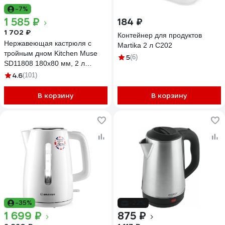
-7%
1 585 ₽
184 ₽
1 702 ₽
Контейнер для продуктов
Нержавеющая кастрюля с
Martika 2 л С202
тройным дном Kitchen Muse
5
(6)
SD11808 180х80 мм, 2 л
172641
4.6
(101)
В корзину
В корзину
-35%
-22%
1 699 ₽
875 ₽