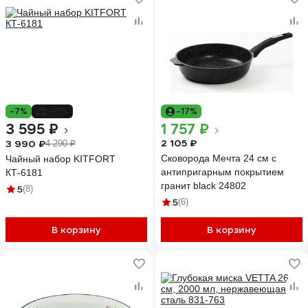
-7%
-16%
-17%
3 595 ₽
1 757 ₽
2 105 ₽
3 990 ₽
4 290 ₽
Сковорода Мечта 24 см с
Чайный набор KITFORT
антипригарным покрытием
КТ-6181
гранит black 24802
5
(8)
5
(6)
В корзину
В корзину