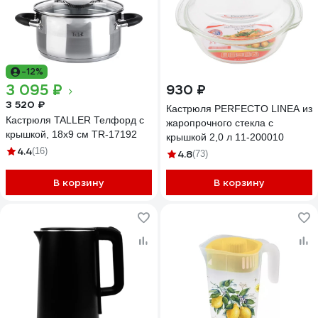
-12%
3 095 ₽
930 ₽
3 520 ₽
Кастрюля PERFECTO LINEA из
Кастрюля TALLER Телфорд с
жаропрочного стекла с
крышкой, 18х9 см TR-17192
крышкой 2,0 л 11-200010
4.4
(16)
4.8
(73)
В корзину
В корзину