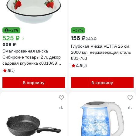
-21%
-37%
525 ₽
156 ₽
249 ₽
668 ₽
Глубокая миска VETTA 26 см,
Эмалированная миска
2000 мл, нержавеющая сталь
Сибирские товары 2 л, декор
831-763
садовая клубника с0310/59
4.3
(3)
ПД6295
5
(3)
В корзину
В корзину