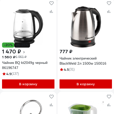
-20%
-25%
1 470 ₽
777 ₽
1 560 ₽
1 961 ₽
Чайник электрический
Чайник BQ kt2049g черный
BlackWeld 2л 1500w 150016
86196747
4.5
(31)
4.9
(137)
В корзину
В корзину