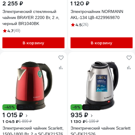
2 255 ₽
1 120 ₽
Электрический стеклянный
Электрочайник NORMANN
чайник BRAYER 2200 Вт, 2 л,
AKL-134 ЦВ-4229969870
черный BR1040BK
4.5
(26)
4.7
(49)
В корзину
В корзину
-45%
-47%
-6%
-22%
1 015 ₽
935 ₽
1 045 ₽
1 130 ₽
1 899 ₽
1 199 ₽
Электрический чайник Scarlett,
Электрический чайник Scarlett
1500-1800 Вт, 2 л SC-EK21S76
SC-EK21S26