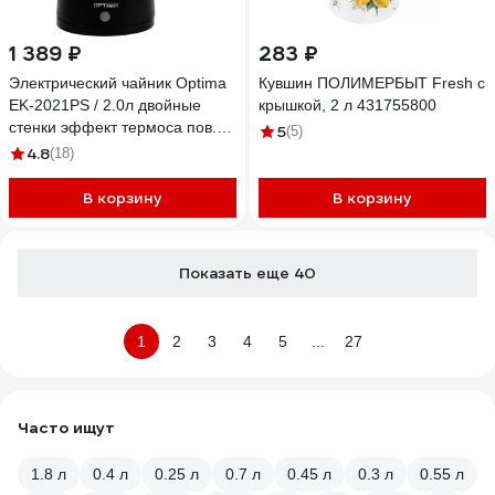
1 389 ₽
283 ₽
Электрический чайник Optima
Кувшин ПОЛИМЕРБЫТ Fresh с
EK-2021PS / 2.0л двойные
крышкой, 2 л 431755800
стенки эффект термоса пов.
5
(5)
на 360 град. 2000Вт / 2000542
4.8
(18)
В корзину
В корзину
Показать еще 40
1
2
3
4
5
...
27
Часто ищут
1.8 л
0.4 л
0.25 л
0.7 л
0.45 л
0.3 л
0.55 л