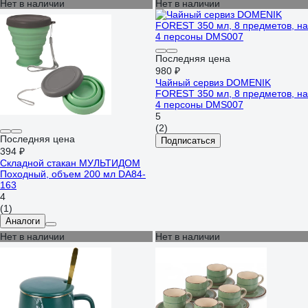
Нет в наличии
Нет в наличии
Последняя цена
980 ₽
Чайный сервиз DOMENIK
FOREST 350 мл, 8 предметов, на
4 персоны DMS007
5
(2)
Последняя цена
Подписаться
394 ₽
Складной стакан МУЛЬТИДОМ
Походный, объем 200 мл DA84-
163
4
(1)
Аналоги
Нет в наличии
Нет в наличии