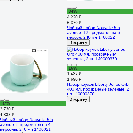
-34%
4 220 ₽
6 370 ₽
Чайный набор Nouvelle 5th
avenue, 12 предметов на 6
персон, 240 мл 1400022
В корзину
-15%
1 437 ₽
1 690 ₽
Набор кружек Liberty Jones Orb
400 мл, прозрачные/зеленые, 2
шт LJ0000370
В корзину
-37%
2 730 ₽
4 333 ₽
Чайный набор Nouvelle 5th
avenue, 8 предметов на 4
персоны, 240 мл 1400021