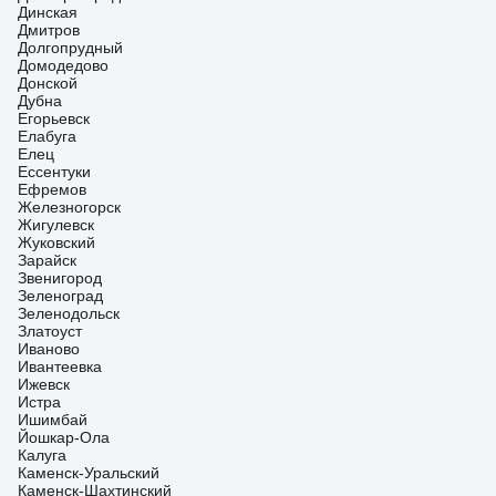
Динская
Дмитров
Долгопрудный
Домодедово
Донской
Дубна
Егорьевск
Елабуга
Елец
Ессентуки
Ефремов
Железногорск
Жигулевск
Жуковский
Зарайск
Звенигород
Зеленоград
Зеленодольск
Златоуст
Иваново
Ивантеевка
Ижевск
Истра
Ишимбай
Йошкар-Ола
Калуга
Каменск-Уральский
Каменск-Шахтинский