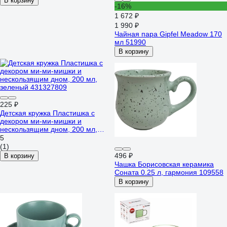
В корзину
-16%
1 672 ₽
1 990 ₽
Чайная пара Gipfel Meadow 170
мл 51990
В корзину
225 ₽
Детская кружка Пластишка с
декором ми-ми-мишки и
нескользящим дном, 200 мл,
зеленый 431327809
5
(1)
496 ₽
В корзину
Чашка Борисовская керамика
Соната 0.25 л, гармония 109558
В корзину