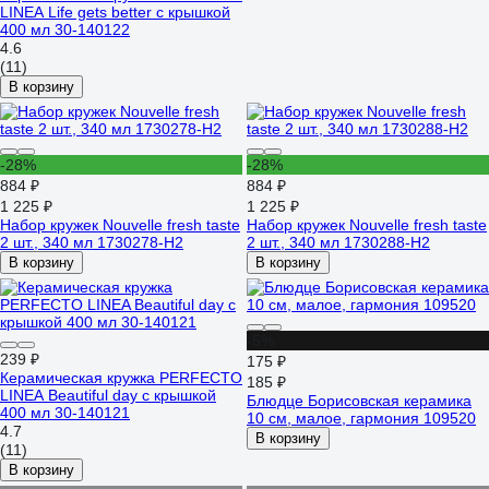
LINEA Life gets better с крышкой
400 мл 30-140122
4.6
(11)
В корзину
-28%
-28%
884 ₽
884 ₽
1 225 ₽
1 225 ₽
Набор кружек Nouvelle fresh taste
Набор кружек Nouvelle fresh taste
2 шт., 340 мл 1730278-Н2
2 шт., 340 мл 1730288-Н2
В корзину
В корзину
-5%
239 ₽
175 ₽
Керамическая кружка PERFECTO
185 ₽
LINEA Beautiful day с крышкой
Блюдце Борисовская керамика
400 мл 30-140121
10 см, малое, гармония 109520
4.7
В корзину
(11)
В корзину