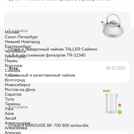
временем, как пластмассовая). 5. Оптимальный объём,
рекомендуется наливать 2 л воды (2,5 литра это объём
бачка). 6. Остывает медленно, вода долго остается
теплой. 7. Ручка не нагревается, высокая.
5 отзывов
Москва
Санкт-Петербург
Нижний Новгород
Екатеринбург
Отзыв о Заварочный чайник TALLER Саймон
Челябинск
1.0 л, со съемным фильтром TR-11345
Краснодар
Пермь
Воронеж
Влад
09.12.2023
Самара
Казань
Стильный и качественный чайник
Волгоград
Новосибирск
Ростов-на-Дону
Саратов
Тула
Тюмень
9 отзывов
Уфа
Азов
Аксай
Александров
Отзыв о BAROUGE BF-700 800 мл/колба
Алексеевка
Алексин