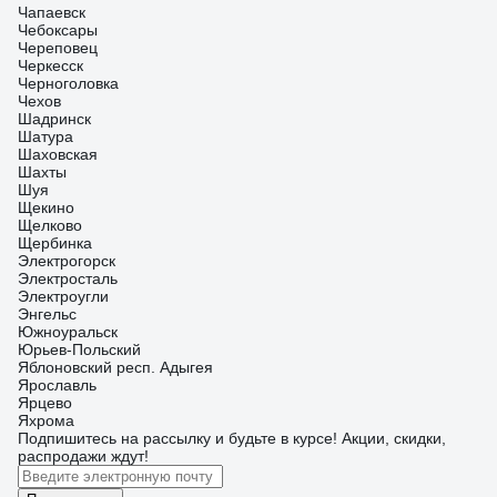
Чапаевск
Чебоксары
Череповец
Черкесск
Черноголовка
Чехов
Шадринск
Шатура
Шаховская
Шахты
Шуя
Щекино
Щелково
Щербинка
Электрогорск
Электросталь
Электроугли
Энгельс
Южноуральск
Юрьев-Польский
Яблоновский респ. Адыгея
Ярославль
Ярцево
Яхрома
Подпишитесь
на рассылку
и будьте в курсе! Акции, скидки,
распродажи ждут!