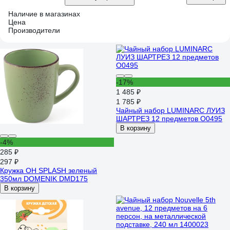
Наличие в магазинах
Цена
Производители
-17%
1 485 ₽
1 785 ₽
Чайный набор LUMINARC ЛУИЗ
ШАРТРЕЗ 12 предметов O0495
В корзину
-4%
285 ₽
297 ₽
Кружка OH SPLASH зеленый
350мл DOMENIK DMD175
В корзину