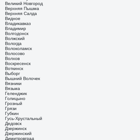
Великий Новгород
Верхняя Пышма
Верхняя Салда
Видное
Владикавказ
Владимир
Волгодонск
Волжский
Вологда
Волоколамск
Волосово
Волхов
Воскресенск
Воткинск
Выборг
Вышний Волочек
Вязники
Вязьма
Геленджик
Голицыно
Грозный
Грязи
Губкин
Гусь-Хрустальный
Дедовск
Дзержинск
Дзержинский
Димитровград