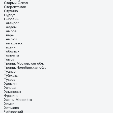
Старый Оскол
Стерлитамак
Ступино
Сургут
Сызрань
Таганрог
Талдом
Тамбов
Тверь
Темрюк
Тимашевск
Тихвин
Тобольск
Тольятти
Томск
Троицк Московская обл.
Троицк Челябинская обл.
Туапсе
Туймазы
Тутаев
Удомля
Узловая
Ульяновск
Фрязино
Ханты-Мансийск
Химки
Хотьково
Чайковский