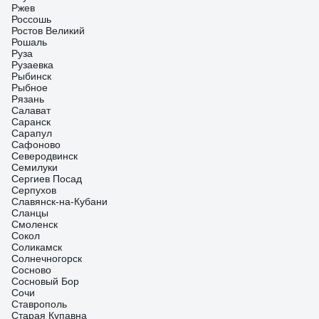
Ржев
Россошь
Ростов Великий
Рошаль
Руза
Рузаевка
Рыбинск
Рыбное
Рязань
Салават
Саранск
Сарапул
Сафоново
Северодвинск
Семилуки
Сергиев Посад
Серпухов
Славянск-на-Кубани
Сланцы
Смоленск
Сокол
Соликамск
Солнечногорск
Сосново
Сосновый Бор
Сочи
Ставрополь
Старая Купавна