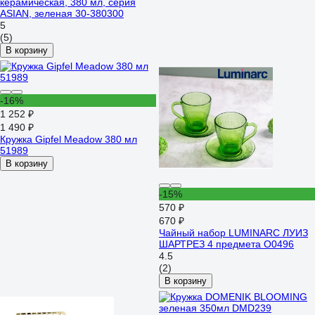
керамическая, 380 мл, серия
ASIAN, зеленая 30-380300
5
(5)
В корзину
-16%
1 252 ₽
1 490 ₽
Кружка Gipfel Meadow 380 мл
51989
В корзину
-15%
570 ₽
670 ₽
Чайный набор LUMINARC ЛУИЗ
ШАРТРЕЗ 4 предмета O0496
4.5
(2)
В корзину