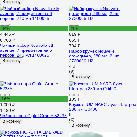
В корзину
-34%
-26%
4 446 ₽
519 ₽
6 763 ₽
655 ₽
Чайный набор Nouvelle 5th
704 ₽
avenue, 7 предметов на 6
Набор кружек Nouvelle
персон, 240 мл 1400025
grow.green, 380 мл, 2 шт.
В корзину
2730066-Н2
4.9
(8)
В корзину
-16%
199 ₽
Кружка LUMINARC Луиз Шартрез
1 000 ₽
280 мл O0490
1 190 ₽
5
Чайная пара Gipfel Gronte 52235
(3)
В корзину
В корзину