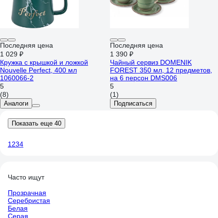
Последняя цена
Последняя цена
1 029 ₽
1 390 ₽
Кружка с крышкой и ложкой
Чайный сервиз DOMENIK
Nouvelle Perfect, 400 мл
FOREST 350 мл, 12 предметов,
1060066-2
на 6 персон DMS006
5
5
(8)
(1)
Аналоги
Подписаться
Показать еще 40
1
2
3
4
Часто ищут
Прозрачная
Серебристая
Белая
Серая