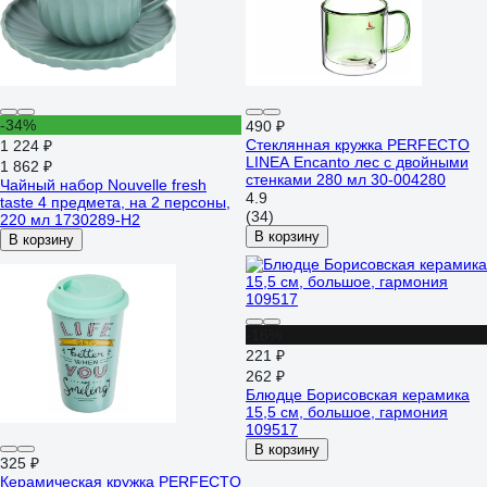
-34%
490 ₽
Стеклянная кружка PERFECTO
1 224 ₽
LINEA Encanto лес с двойными
1 862 ₽
стенками 280 мл 30-004280
Чайный набор Nouvelle fresh
4.9
taste 4 предмета, на 2 персоны,
(34)
220 мл 1730289-Н2
В корзину
В корзину
-16%
221 ₽
262 ₽
Блюдце Борисовская керамика
15,5 см, большое, гармония
109517
В корзину
325 ₽
Керамическая кружка PERFECTO