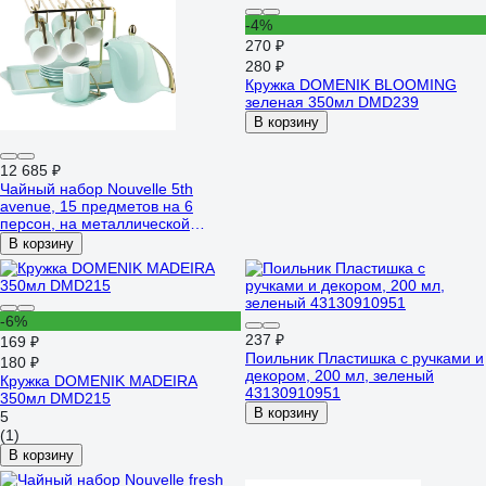
-4%
270 ₽
280 ₽
Кружка DOMENIK BLOOMING
зеленая 350мл DMD239
В корзину
12 685 ₽
Чайный набор Nouvelle 5th
avenue, 15 предметов на 6
персон, на металлической
подставке, с подносом, 240 мл
В корзину
1400026
-6%
237 ₽
169 ₽
Поильник Пластишка с ручками и
180 ₽
декором, 200 мл, зеленый
Кружка DOMENIK MADEIRA
43130910951
350мл DMD215
В корзину
5
(1)
В корзину