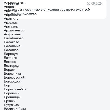
Альметьевск
Сергей
09.09.2024
Анапа
Размеры указанные в описании соответствуют, всё
Апатиты
отлично подошло.
Апрелевка
Арамиль
Арзамас
Армавир
Архангельск
Астрахань
Балабаново
Балаково
Балашиха
Балашов
Барнаул
Батайск
Бежецк
Белгород
Бердск
Березники
Березовский
Богородск
Бор
Борисоглебск
Боровичи
Бронницы
Брянск
Бугульма
Великие Луки