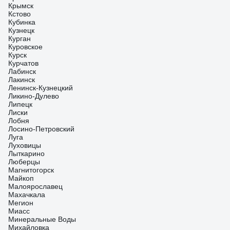
Крымск
Кстово
Кубинка
Кузнецк
Курган
Куровское
Курск
Курчатов
Лабинск
Лакинск
Ленинск-Кузнецкий
Ликино-Дулево
Липецк
Лиски
Лобня
Лосино-Петровский
Луга
Луховицы
Лыткарино
Люберцы
Магнитогорск
Майкоп
Малоярославец
Махачкала
Мегион
Миасс
Минеральные Воды
Михайловка