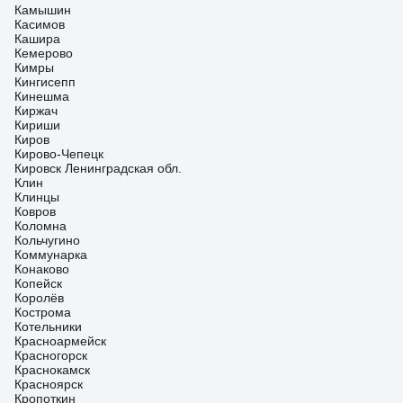
Камышин
Касимов
Кашира
Кемерово
Кимры
Кингисепп
Кинешма
Киржач
Кириши
Киров
Кирово-Чепецк
Кировск Ленинградская обл.
Клин
Клинцы
Ковров
Коломна
Кольчугино
Коммунарка
Конаково
Копейск
Королёв
Кострома
Котельники
Красноармейск
Красногорск
Краснокамск
Красноярск
Кропоткин