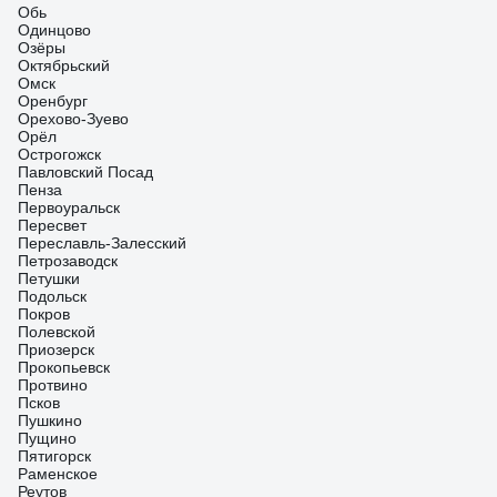
Обь
Одинцово
Озёры
Октябрьский
Омск
Оренбург
Орехово-Зуево
Орёл
Острогожск
Павловский Посад
Пенза
Первоуральск
Пересвет
Переславль-Залесский
Петрозаводск
Петушки
Подольск
Покров
Полевской
Приозерск
Прокопьевск
Протвино
Псков
Пушкино
Пущино
Пятигорск
Раменское
Реутов