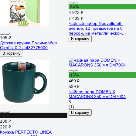
-34%
4 923 ₽
7 489 ₽
Чайный набор Nouvelle 5th
avenue, 12 предметов на 6
персон, на металлической
105 ₽
подставке, 240 мл 1400023
В корзину
Детская кружка Полимербыт
Giraffix 0.2 л 432775000
В корзину
-15%
460 ₽
539 ₽
Чайная пара DOMENIK
MACARONS 350 мл DM7004
5
(1)
В корзину
-15%
188 ₽
220 ₽
Кружка PERFECTO LINEA