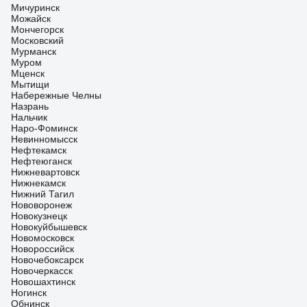
Мичуринск
Можайск
Мончегорск
Московский
Мурманск
Муром
Мценск
Мытищи
Набережные Челны
Назрань
Нальчик
Наро-Фоминск
Невинномысск
Нефтекамск
Нефтеюганск
Нижневартовск
Нижнекамск
Нижний Тагил
Нововоронеж
Новокузнецк
Новокуйбышевск
Новомосковск
Новороссийск
Новочебоксарск
Новочеркасск
Новошахтинск
Ногинск
Обнинск