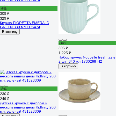
-6%
309 ₽
329 ₽
Кружка FIORETTA EMERALD
GREEN 330 мл TDS474
В корзину
-34%
805 ₽
1 225 ₽
Набор кружек Nouvelle fresh taste
2 шт., 340 мл 1730268-Н2
В корзину
-8%
230 ₽
249 ₽
Детская кружка с декором и
нескользящим дном Kidfinity 200
мл, зеленый 431323309