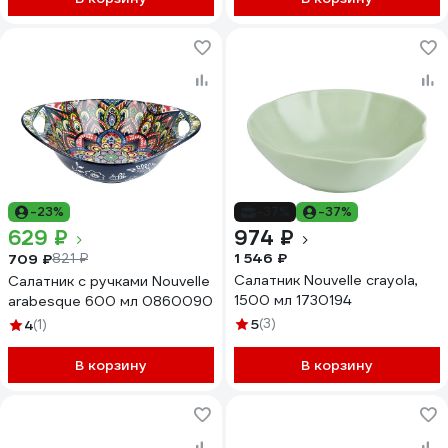
-23%
-37%
-37%
629 ₽
974 ₽
1 546 ₽
709 ₽
821 ₽
Салатник Nouvelle crayola,
Салатник с ручками Nouvelle
1500 мл 1730194
arabesque 600 мл 0860090
5
(3)
4
(1)
В корзину
В корзину