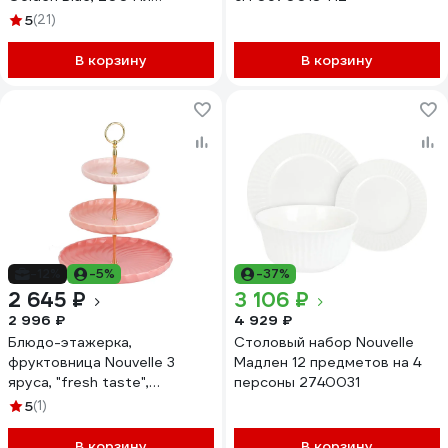
0200180
5
(21)
В корзину
В корзину
-12%
-5%
-37%
2 645 ₽
3 106 ₽
2 996 ₽
4 929 ₽
Блюдо-этажерка,
Столовый набор Nouvelle
фруктовница Nouvelle 3
Мадлен 12 предметов на 4
яруса, "fresh taste",
персоны 2740031
26x26x34 см 1730291
5
(1)
В корзину
В корзину