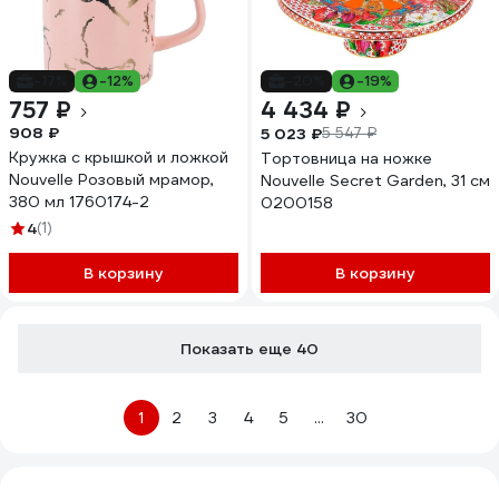
-17%
-12%
-20%
-19%
757 ₽
4 434 ₽
908 ₽
5 023 ₽
5 547 ₽
Кружка с крышкой и ложкой
Тортовница на ножке
Nouvelle Розовый мрамор,
Nouvelle Secret Garden, 31 см
380 мл 1760174-2
0200158
4
(1)
В корзину
В корзину
Показать еще 40
1
2
3
4
5
...
30