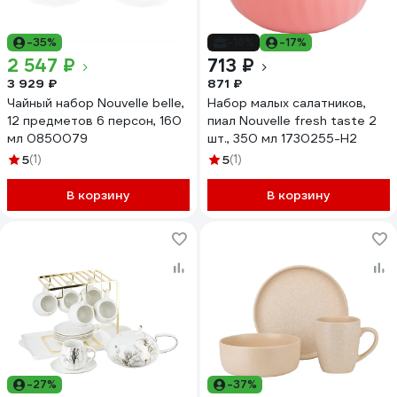
-35%
-18%
-17%
2 547 ₽
713 ₽
3 929 ₽
871 ₽
Чайный набор Nouvelle belle,
Набор малых салатников,
12 предметов 6 персон, 160
пиал Nouvelle fresh taste 2
мл 0850079
шт., 350 мл 1730255-Н2
5
(1)
5
(1)
В корзину
В корзину
-27%
-37%