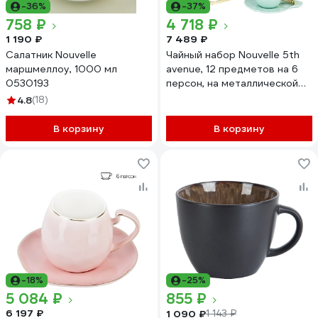
-36%
-37%
758 ₽
4 718 ₽
1 190 ₽
7 489 ₽
Салатник Nouvelle
Чайный набор Nouvelle 5th
маршмеллоу, 1000 мл
avenue, 12 предметов на 6
0530193
персон, на металлической
подставке, 240 мл 1400023
4.8
(18)
В корзину
В корзину
-18%
-25%
5 084 ₽
855 ₽
6 197 ₽
1 090 ₽
1 143 ₽