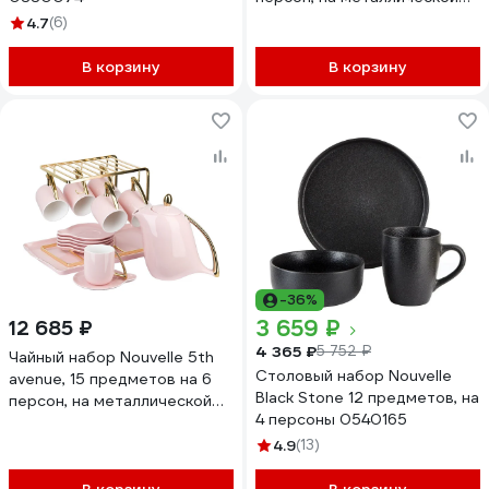
подставке, с подносом, 280
4.7
(6)
мл 1400034
В корзину
В корзину
-36%
3 659 ₽
12 685 ₽
4 365 ₽
5 752 ₽
Чайный набор Nouvelle 5th
Столовый набор Nouvelle
avenue, 15 предметов на 6
Black Stone 12 предметов, на
персон, на металлической
4 персоны 0540165
подставке, с подносом, 240
мл 1400018
4.9
(13)