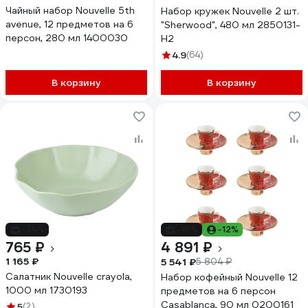
Чайный набор Nouvelle 5th
Набор кружек Nouvelle 2 шт.
avenue, 12 предметов на 6
"Sherwood", 480 мл 2850131-
персон, 280 мл 1400030
Н2
4.9
(64)
В корзину
В корзину
-34%
-16%
-12%
765 ₽
4 891 ₽
1 165 ₽
5 541 ₽
5 804 ₽
Салатник Nouvelle crayola,
Набор кофейный Nouvelle 12
1000 мл 1730193
предметов на 6 персон
Casablanca, 90 мл 0200161
5
(2)