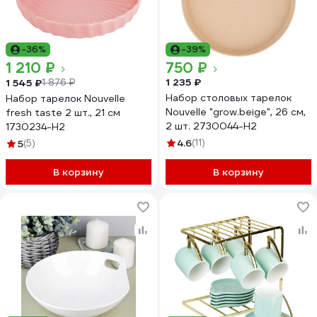
-36%
-39%
1 210 ₽
750 ₽
1 235 ₽
1 545 ₽
1 876 ₽
Набор столовых тарелок
Набор тарелок Nouvelle
Nouvelle "grow.beige", 26 см,
fresh taste 2 шт., 21 см
2 шт. 2730044-Н2
1730234-Н2
4.6
(11)
5
(5)
В корзину
В корзину