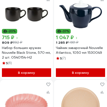
-20%
-37%
715 ₽
1 047 ₽
809 ₽
1 285 ₽
892 ₽
1 661 ₽
Набор больших кружек
Чайник заварочный Nouvelle
Nouvelle Black Stone, 570 мл,
Atlantico, 1050 мл 1530049
2 шт. 0540154-Н2
5
(7)
5
(6)
В корзину
В корзину