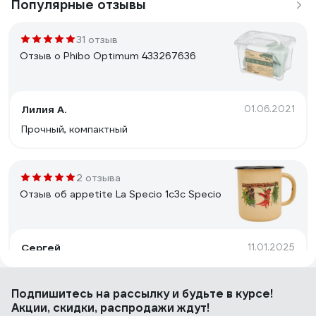
Популярные отзывы
31 отзыв
Отзыв о Phibo Optimum 433267636
Лилия А.
01.06.2021
Прочный, компактный
2 отзыва
Отзыв об appetite La Specio 1с3с Specio
Сергей
11.01.2025
Годится и для чая, и для кваса, и для прочего, чтобы
реже бегать на кухню. А при нужде, можно и лапши
Подпишитесь
на рассылку
и будьте в курсе!
сварить, картофелину, или чего нить разогреть.
Акции, скидки, распродажи ждут!
Стенки и дно, к слову, вполне толстые.