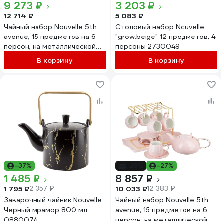
9 273 ₽
3 203 ₽
12 714 ₽
5 083 ₽
Чайный набор Nouvelle 5th
Столовый набор Nouvelle
avenue, 15 предметов на 6
"grow.beige" 12 предметов, 4
персон, на металлической
персоны 2730049
подставке, с подносом, 280
В корзину
В корзину
мл 1400042
-37%
-28%
-27%
1 485 ₽
8 857 ₽
1 795 ₽
10 033 ₽
2 357 ₽
12 383 ₽
Заварочный чайник Nouvelle
Чайный набор Nouvelle 5th
Черный мрамор 800 мл
avenue, 15 предметов на 6
0880074
персон, на металлической