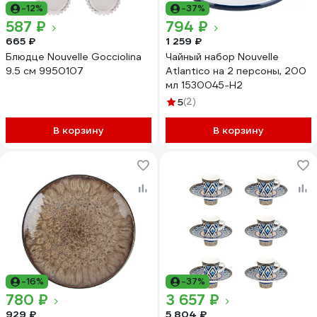
-12%
-37%
587 ₽
794 ₽
665 ₽
1 259 ₽
Блюдце Nouvelle Gocciolina
Чайный набор Nouvelle
9.5 см 9950107
Atlantico на 2 персоны, 200
мл 1530045-Н2
5
(2)
В корзину
В корзину
-16%
-37%
780 ₽
3 657 ₽
929 ₽
5 804 ₽