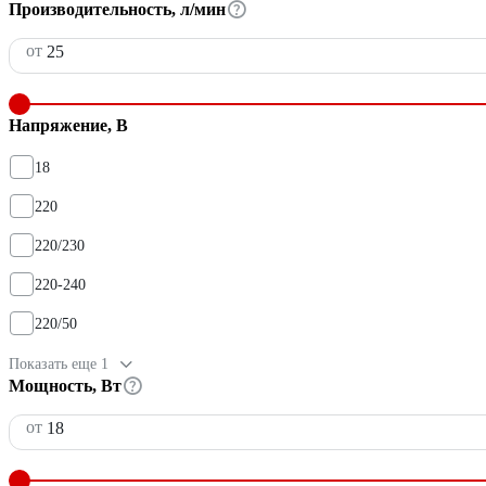
Производительность, л/мин
от
Напряжение, В
18
220
220/230
220-240
220/50
Показать еще 1
Мощность, Вт
от