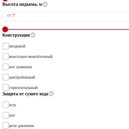
Высота подъема, м
от
Конструкция
вихревой
консольно-моноблочный
нет значения
центробежный
горизонтальный
Защита от сухого хода
есть
нет
реле давления