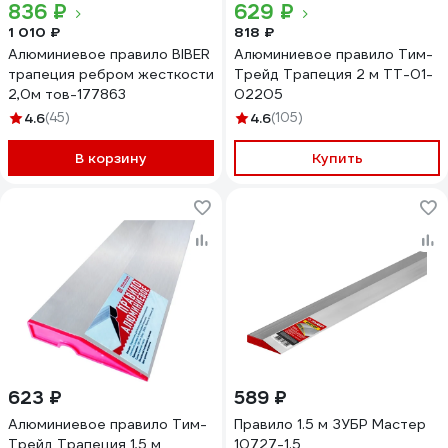
836 ₽
629 ₽
1 010 ₽
818 ₽
Алюминиевое правило BIBER
Алюминиевое правило Тим-
трапеция ребром жесткости
Трейд Трапеция 2 м ТТ-01-
2,0м тов-177863
02205
4.6
(45)
4.6
(105)
В корзину
Купить
623 ₽
589 ₽
Алюминиевое правило Тим-
Правило 1.5 м ЗУБР Мастер
Трейд Трапеция 1,5 м
10727-1.5