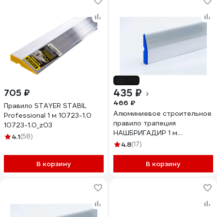
-7%
435 ₽
705 ₽
466 ₽
Правило STAYER STABIL
Алюминиевое строительное
Professional 1 м 10723-1.0
правило трапеция
10723-1.0_z03
НАШБРИГАДИР 1 м
4.1
(58)
22149510B
4.8
(17)
В корзину
В корзину