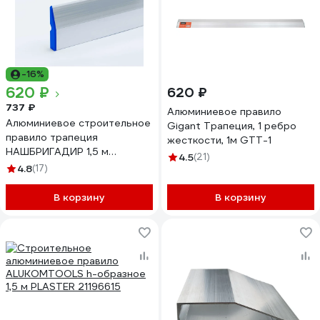
-16%
620 ₽
620 ₽
737 ₽
Алюминиевое правило
Алюминиевое строительное
Gigant Трапеция, 1 ребро
правило трапеция
жесткости, 1м GTT-1
НАШБРИГАДИР 1,5 м
4.5
(21)
22149515B
4.8
(17)
В корзину
В корзину