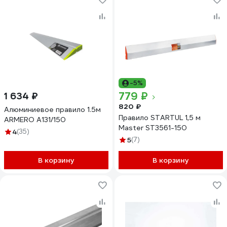
-5%
779 ₽
1 634 ₽
820 ₽
Алюминиевое правило 1.5м
Правило STARTUL 1,5 м
ARMERO A131/150
Master ST3561-150
4
(35)
5
(7)
В корзину
В корзину