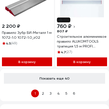
-6%
760 ₽
2 200 ₽
807 ₽
Правило Зубр БИ-Металл 1 м
Cтроительное алюминиевое
1072-1.0 1072-1.0_z02
правило ALUKOMTOOLS
4.5
(49)
трапеция 1,5 м PROFI
PLASTER PLUS 22174115
4.7
(27)
В корзину
В корзину
Показать еще 40
1
2
3
4
5
6