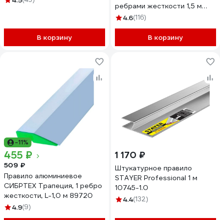
4.5
ребрами жесткости 1,5 м
СИБРТЕХ 89602
4.6
(116)
В корзину
В корзину
-11%
455 ₽
1 170 ₽
509 ₽
Штукатурное правило
Правило алюминиевое
STAYER Professional 1 м
СИБРТЕХ Трапеция, 1 ребро
10745-1.0
жесткости, L-1,0 м 89720
4.4
(132)
4.9
(9)