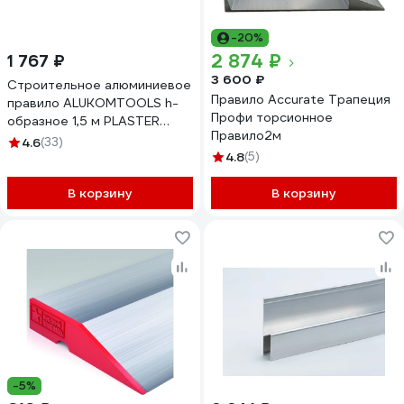
-20%
2 874 ₽
1 767 ₽
3 600 ₽
Cтроительное алюминиевое
Правило Accurate Трапеция
правило ALUKOMTOOLS h-
Профи торсионное
образное 1,5 м PLASTER
Правило2м
21196615
4.6
(33)
4.8
(5)
В корзину
В корзину
-5%