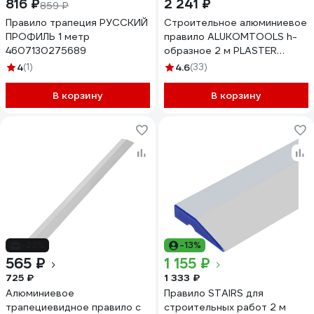
816 ₽
2 241 ₽
859 ₽
Правило трапеция РУССКИЙ
Cтроительное алюминиевое
ПРОФИЛЬ 1 метр
правило ALUKOMTOOLS h-
4607130275689
образное 2 м PLASTER
21196620
4
(1)
4.6
(33)
В корзину
В корзину
-22%
-13%
565 ₽
1 155 ₽
725 ₽
1 333 ₽
Алюминиевое
Правило STAIRS для
трапециевидное правило с
строительных работ 2 м