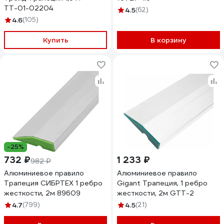
ТТ-01-02204
4.5
(62)
4.6
(105)
Купить
В корзину
-25%
732 ₽
1 233 ₽
982 ₽
Алюминиевое правило
Алюминиевое правило
Трапеция СИБРТЕХ 1 ребро
Gigant Трапеция, 1 ребро
жесткости, 2м 89609
жесткости, 2м GTT-2
4.7
(799)
4.5
(21)