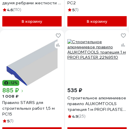
двумя ребрами жесткости 1
РС2
м СИБРТЕХ 89601
4.6
(110)
5
(1)
В корзину
В корзину
-12%
885 ₽
535 ₽
1 008 ₽
Cтроительное алюминиевое
Правило STAIRS для
правило ALUKOMTOOLS
строительных работ 1,5 м
трапеция 1 м PROFI PLASTER
РС15
22149510
4.9
(25)
5
(1)