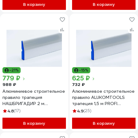
В корзину
В корзину
-21%
-15%
779 ₽
625 ₽
988 ₽
732 ₽
Алюминиевое строительное
Алюминиевое строительное
правило трапеция
правило ALUKOMTOOLS
НАШБРИГАДИР 2 м
трапеция 1,5 м PROFI
22149520B
PLASTER 22149515
4.8
(17)
4.9
(25)
В корзину
В корзину