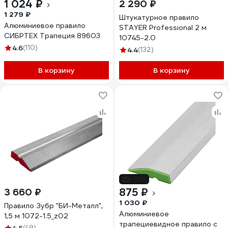
1 024 ₽
2 290 ₽
1 279 ₽
Штукатурное правило
Алюминиевое правило
STAYER Professional 2 м
СИБРТЕХ Трапеция 89603
10745-2.0
4.6
(110)
4.4
(132)
В корзину
В корзину
-15%
875 ₽
3 660 ₽
1 030 ₽
Правило Зубр "БИ-Металл",
Алюминиевое
1,5 м 1072-1.5_z02
трапециевидное правило с
(49)