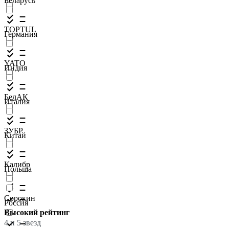
Беларусь
TOPTUL
Германия
YATO
Индия
БелАК
Италия
ЗУБР
Китай
Калибр
Польша
Сорокин
Россия
Высокий рейтинг
4 и 5 звезд