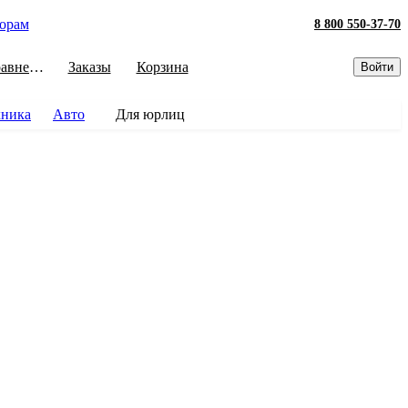
орам
8 800 550-37-70
Сравнение
Заказы
Корзина
Войти
хника
Авто
Для юрлиц