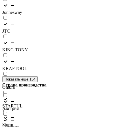
Jonnesway
JTC
KING TONY
KRAFTOOL
Показать еще 154
Страна производства
Ombra
STARTUL
Австрия
Sturm