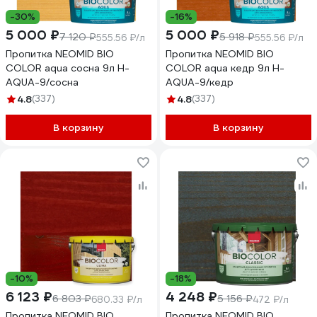
-30%
-16%
5 000 ₽
5 000 ₽
7 120 ₽
5 918 ₽
555.56 ₽/л
555.56 ₽/л
Пропитка NEOMID BIO
Пропитка NEOMID BIO
COLOR aqua сосна 9л Н-
COLOR aqua кедр 9л Н-
AQUA-9/сосна
AQUA-9/кедр
4.8
(337)
4.8
(337)
В корзину
В корзину
-10%
-18%
6 123 ₽
4 248 ₽
6 803 ₽
5 156 ₽
680.33 ₽/л
472 ₽/л
Пропитка NEOMID BIO
Пропитка NEOMID BIO