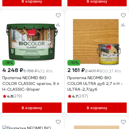
В корзину
В корзину
-18%
-10%
4 248 ₽
2 161 ₽
5 156 ₽
2 401 ₽
472 ₽/л
800.37 ₽/л
Пропитка NEOMID BIO
Пропитка NEOMID BIO
COLOR CLASSIC орегон, 9 л
COLOR ULTRA дуб 2,7 л Н -
Н-CLASSIC-9/орег
ULTRA-2,7/дуб
4.8
(219)
4.7
(297)
В корзину
В корзину