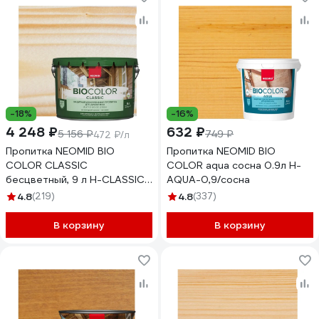
-18%
-16%
4 248 ₽
632 ₽
5 156 ₽
749 ₽
472 ₽/л
Пропитка NEOMID BIO
Пропитка NEOMID BIO
COLOR CLASSIC
COLOR aqua сосна 0.9л Н-
бесцветный, 9 л Н-CLASSIC-
AQUA-0,9/сосна
9/бесц
4.8
(219)
4.8
(337)
В корзину
В корзину