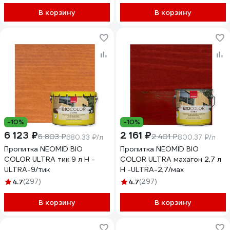
В корзину
В корзину
-10%
-10%
6 123 ₽
2 161 ₽
6 803 ₽
2 401 ₽
680.33 ₽/л
800.37 ₽/л
Пропитка NEOMID BIO
Пропитка NEOMID BIO
COLOR ULTRA тик 9 л Н -
COLOR ULTRA махагон 2,7 л
ULTRA-9/тик
Н -ULTRA-2,7/мах
4.7
(297)
4.7
(297)
В корзину
В корзину