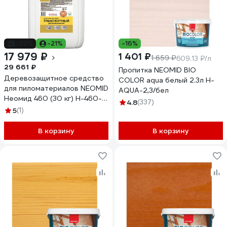
-39%
-21%
-16%
17 979 ₽
1 401 ₽
1 659 ₽
609.13 ₽/л
29 661 ₽
Пропитка NEOMID BIO
Деревозащитное средство
COLOR aqua белый 2.3л Н-
для пиломатериалов NEOMID
AQUA-2,3/бел
Неомид 460 (30 кг) Н-460-
4.8
(337)
30/к1:19
5
(1)
В корзину
В корзину