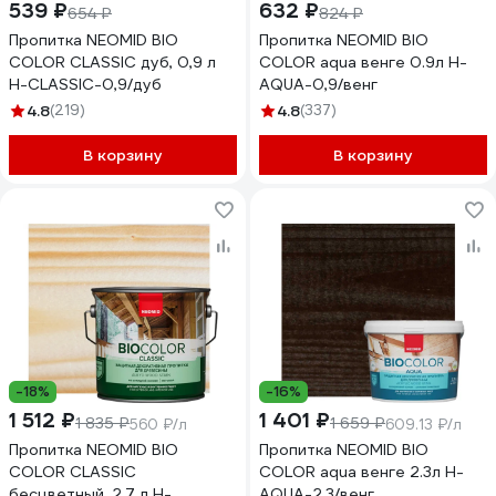
539 ₽
632 ₽
654 ₽
824 ₽
Пропитка NEOMID BIO
Пропитка NEOMID BIO
COLOR CLASSIC дуб, 0,9 л
COLOR aqua венге 0.9л Н-
Н-CLASSIC-0,9/дуб
AQUA-0,9/венг
4.8
(219)
4.8
(337)
В корзину
В корзину
-18%
-16%
1 512 ₽
1 401 ₽
1 835 ₽
1 659 ₽
560 ₽/л
609.13 ₽/л
Пропитка NEOMID BIO
Пропитка NEOMID BIO
COLOR CLASSIC
COLOR aqua венге 2.3л Н-
бесцветный, 2.7 л Н-
AQUA-2,3/венг