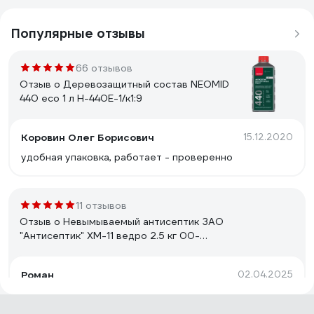
Популярные отзывы
66 отзывов
Отзыв о Деревозащитный состав NEOMID
440 eco 1 л Н-440E-1/к1:9
Коровин Олег Борисович
15.12.2020
удобная упаковка, работает - проверенно
11 отзывов
Отзыв о Невымываемый антисептик ЗАО
"Антисептик" ХМ-11 ведро 2.5 кг 00-
00003706
Роман
02.04.2025
Бихромат натрия1 кг. 480 р. Медный купорос 1кг. 750
р. + 100гр. уксуса 9% на 18 литров воды Итого: 1230 р.