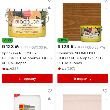
-10%
-10%
6 123 ₽
6 123 ₽
6 803 ₽
6 803 ₽
680.33 ₽/л
680.33 ₽/л
Пропитка NEOMID BIO
Пропитка NEOMID BIO
COLOR ULTRA орегон 9 л Н -
COLOR ULTRA орех 9 л Н -
ULTRA-9/орег
ULTRA-9/орех
4.7
(297)
4.7
(297)
В корзину
В корзину