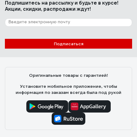
Подпишитесь
на рассылку
и будьте в курсе!
срок хранения 6 месяцев. 1000 р. переплачивать за
Акции, скидки, распродажи ждут!
пластиковое ведерко не готов. А в целом это лучшее
что есть из антисептиков.
116 отзывов
Отзыв о Невымываемый консервант для
древесины NEOMID 430 Eco 5 кг Н-430-5/
Подписаться
к1:9
Вячеслав
16.06.2020
Сложно сказать, т.к. опыта использования самой
доски пока не имею.
Оригинальные товары с гарантией!
Установите мобильное приложение, чтобы
информация по заказам всегда была под рукой