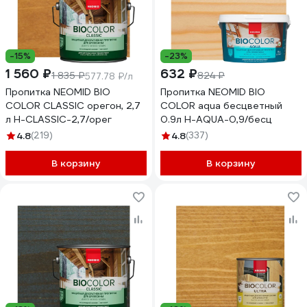
-15%
-23%
1 560 ₽
632 ₽
1 835 ₽
824 ₽
577.78 ₽/л
Пропитка NEOMID BIO
Пропитка NEOMID BIO
COLOR CLASSIC орегон, 2,7
COLOR aqua бесцветный
л Н-CLASSIC-2,7/орег
0.9л Н-AQUA-0,9/бесц
4.8
(219)
4.8
(337)
В корзину
В корзину