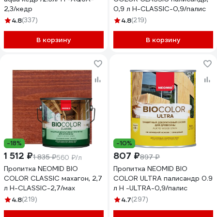
2,3/кедр
0,9 л Н-CLASSIC-0,9/палис
4.8
(337)
4.8
(219)
В корзину
В корзину
-18%
-10%
1 512 ₽
807 ₽
1 835 ₽
897 ₽
560 ₽/л
Пропитка NEOMID BIO
Пропитка NEOMID BIO
COLOR CLASSIC махагон, 2,7
COLOR ULTRA палисандр 0.9
л Н-CLASSIC-2,7/мах
л Н -ULTRA-0,9/палис
4.8
(219)
4.7
(297)