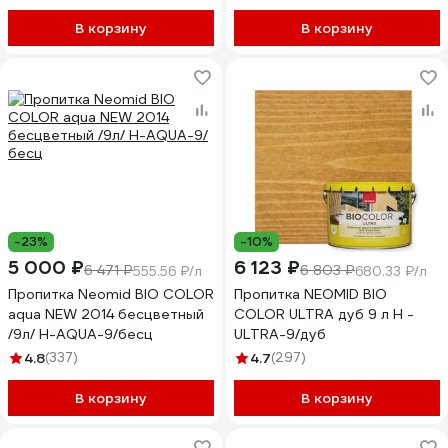
В корзину
В корзину
-23%
-10%
5 000 ₽
6 123 ₽
6 471 ₽
6 803 ₽
555.56 ₽/л
680.33 ₽/л
Пропитка Neomid BIO COLOR
Пропитка NEOMID BIO
aqua NEW 2014 бесцветный
COLOR ULTRA дуб 9 л Н -
/9л/ Н-AQUA-9/бесц
ULTRA-9/дуб
4.8
(337)
4.7
(297)
В корзину
В корзину