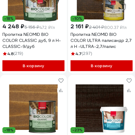
-18%
-10%
4 248 ₽
2 161 ₽
5 156 ₽
2 401 ₽
472 ₽/л
800.37 ₽/л
Пропитка NEOMID BIO
Пропитка NEOMID BIO
COLOR CLASSIC дуб, 9 л Н-
COLOR ULTRA палисандр 2,7
CLASSIC-9/дуб
л Н -ULTRA-2,7/палис
4.8
(219)
4.7
(297)
В корзину
В корзину
-18%
-23%