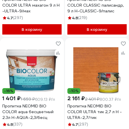
COLOR ULTRA махагон 9 л Н
COLOR CLASSIC палисандр,
-ULTRA-9/мах
9 л Н-CLASSIC-9/палис
4.7
(297)
4.8
(219)
В корзину
В корзину
-16%
-10%
1 401 ₽
2 161 ₽
1 659 ₽
2 401 ₽
609.13 ₽/л
800.37 ₽/л
Пропитка NEOMID BIO
Пропитка NEOMID BIO
COLOR aqua бесцветный
COLOR ULTRA тик 2,7 л Н -
2.3л Н-AQUA-2,3/бесц
ULTRA-2,7/тик
4.8
(337)
4.7
(297)