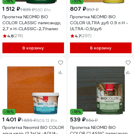
-18%
-10%
1 512 ₽
807 ₽
1 835 ₽
897 ₽
560 ₽/л
Пропитка NEOMID BIO
Пропитка NEOMID BIO
COLOR CLASSIC палисандр,
COLOR ULTRA дуб 0.9 л Н -
2,7 л Н-CLASSIC-2,7/палис
ULTRA-0,9/дуб
4.8
(219)
4.7
(297)
В корзину
В корзину
-16%
-18%
1 401 ₽
539 ₽
1 659 ₽
654 ₽
609.13 ₽/л
Пропитка Neomid BIO COLOR
Пропитка NEOMID BIO
aqua кедр /2.3л/ Н -AQUA-
COLOR CLASSIC палисандр,