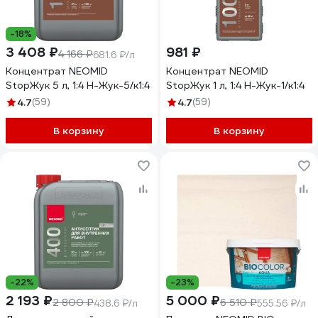
-18%
3 408 ₽
981 ₽
4 166 ₽
681.6 ₽/л
Концентрат NEOMID
Концентрат NEOMID
StopЖук 5 л, 1:4 Н-Жук-5/к1:4
StopЖук 1 л, 1:4 Н-Жук-1/к1:4
4.7
(59)
4.7
(59)
В корзину
В корзину
-22%
-23%
2 193 ₽
5 000 ₽
2 800 ₽
6 510 ₽
438.6 ₽/л
555.56 ₽/л