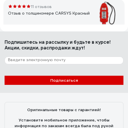
11 отзывов
Отзыв о толщиномере CARSYS Красный
Сергей О.
20.12.2019
Подпишитесь
на рассылку
и будьте в курсе!
Маленький, удобный, точнее чем у диллеров
Акции, скидки, распродажи ждут!
95 отзывов
Отзыв о толщиномере МЕГЕОН
Подписаться
Максим Ш
07.06.2022
не высокая цена и хорошая точность
Оригинальные товары с гарантией!
Установите мобильное приложение, чтобы
информация по заказам всегда была под рукой