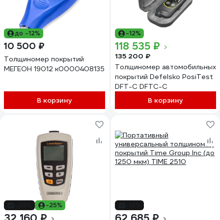
до -12%
-12%
118 535 ₽
10 500 ₽
135 200 ₽
Толщиномер покрытий
Толщиномер автомобильных
МЕГЕОН 19012 к0000408135
покрытий Defelsko PosiTest
DFT-C DFTC-C
В корзину
В корзину
-29%
-25%
-12%
32 160 ₽
62 685 ₽