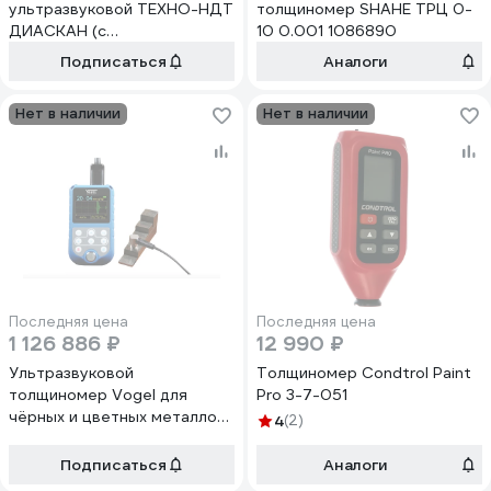
ультразвуковой ТЕХНО-НДТ
толщиномер SHAHE ТРЦ 0-
ДИАСКАН (с
10 0.001 1086890
преобразователем 10 МГц)
Подписаться
Аналоги
999957459
Нет в наличии
Нет в наличии
Последняя цена
Последняя цена
1 126 886 ₽
12 990 ₽
Ультразвуковой
Толщиномер Condtrol Paint
толщиномер Vogel для
Pro 3-7-051
чёрных и цветных металлов
4
(2)
0,65-400х 0,01мм 480130
Подписаться
Аналоги