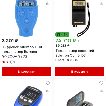
-12%
74 710 ₽
3 201 ₽
85 213 ₽
Цифровой электронный
Толщиномер покрытий
толщиномер Вымпел
Salutron ComBi D3
GM200A 9202
8127000006
3.8
(9)
В корзину
В корзину