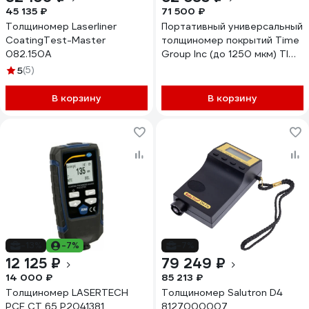
45 135 ₽
71 500 ₽
Толщиномер Laserliner
Портативный универсальный
CoatingTest-Master
толщиномер покрытий Time
082.150A
Group Inc (до 1250 мкм) TIME
2510
5
(5)
В корзину
В корзину
-13%
-7%
-7%
12 125 ₽
79 249 ₽
14 000 ₽
85 213 ₽
Толщиномер LASERTECH
Толщиномер Salutron D4
PCE CT 65 P2041381
8127000007