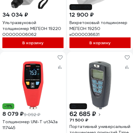
до -6%
34 034 ₽
12 900 ₽
Ультразвуковой
Вихретоковый толщиномер
толщиномер МЕГЕОН 19220
МЕГЕОН 19250
00000006062
к0000036631
В корзину
В корзину
-11%
-12%
62 685 ₽
8 079 ₽
9 092 ₽
71 500 ₽
Толщиномер UNI-T ut343a
Портативный универсальный
117445
толщиномер покрытий Time