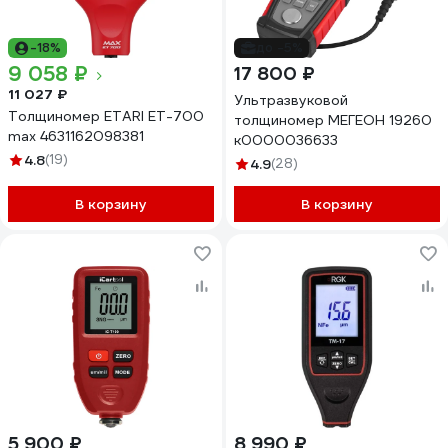
-18%
до -5%
9 058 ₽
17 800 ₽
11 027 ₽
Ультразвуковой
Толщиномер ETARI ЕТ-700
толщиномер МЕГЕОН 19260
max 4631162098381
к0000036633
4.8
(19)
4.9
(28)
В корзину
В корзину
5 900 ₽
8 990 ₽