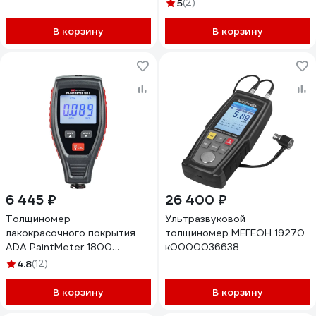
преобразователем ТМ20-01
5
(2)
X460216482
В корзину
В корзину
6 445 ₽
26 400 ₽
Толщиномер
Ультразвуковой
лакокрасочного покрытия
толщиномер МЕГЕОН 19270
ADA PaintMeter 1800
к0000036638
А00656
4.8
(12)
В корзину
В корзину