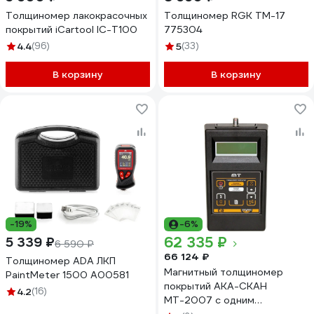
Толщиномер лакокрасочных
Толщиномер RGK TM-17
покрытий iCartool IC-T100
775304
4.4
(96)
5
(33)
В корзину
В корзину
-19%
-6%
62 335 ₽
5 339 ₽
6 590 ₽
66 124 ₽
Толщиномер ADA ЛКП
Магнитный толщиномер
PaintMeter 1500 А00581
покрытий АКА-СКАН
4.2
(16)
МТ-2007 с одним