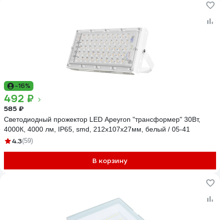
-16%
492 ₽
585 ₽
Светодиодный прожектор LED Apeyron "трансформер" 30Вт,
4000К, 4000 лм, IP65, smd, 212х107х27мм, белый / 05-41
4.3
(59)
В корзину