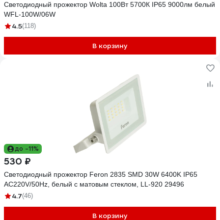
Светодиодный прожектор Wolta 100Вт 5700К IP65 9000лм белый
WFL-100W/06W
4.5
(118)
В корзину
до -11%
530 ₽
Светодиодный прожектор Feron 2835 SMD 30W 6400K IP65
AC220V/50Hz, белый с матовым стеклом, LL-920 29496
4.7
(46)
В корзину