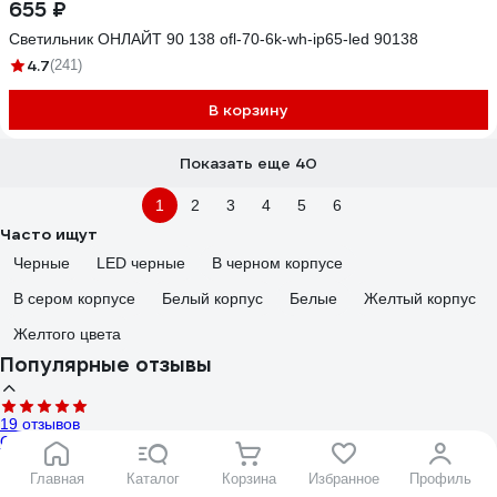
655 ₽
Светильник ОНЛАЙТ 90 138 ofl-70-6k-wh-ip65-led 90138
4.7
(241)
В корзину
Показать еще 40
1
2
3
4
5
6
Часто ищут
Черные
LED черные
В черном корпусе
В сером корпусе
Белый корпус
Белые
Желтый корпус
Желтого цвета
Популярные отзывы
19 отзывов
Отзыв о фонаре-прожекторе ЯРКИЙ ЛУЧ YLP A-150 Termit COB
max1500лм 4реж+SMD красный 2реж,IPX4, Li-Ion 4606400006909
Главная
Каталог
Корзина
Избранное
Профиль