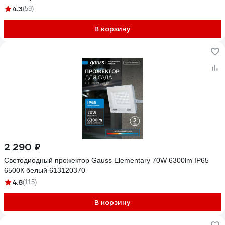
4.3
(59)
В корзину
2 290 ₽
Светодиодный прожектор Gauss Elementary 70W 6300lm IP65
6500К белый 613120370
4.8
(115)
В корзину