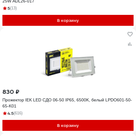
25W ADL26-017
5
(13)
В корзину
830 ₽
Прожектор IEK LED СДО 06-50 IP65, 6500K, белый LPDO601-50-
65-K01
4.5
(616)
В корзину