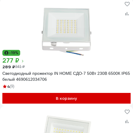
-19%
277 ₽
289 ₽
341 ₽
Светодиодный прожектор IN HOME СДО-7 50Вт 230В 6500К IP65
белый 4690612034706
4
(9)
В корзину