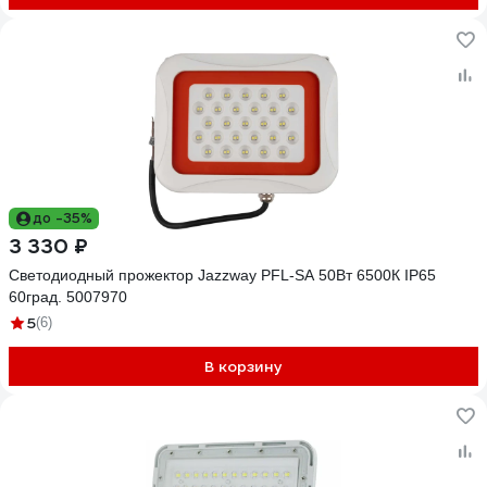
до -35%
3 330 ₽
Светодиодный прожектор Jazzway PFL-SA 50Вт 6500К IP65
60град. 5007970
5
(6)
В корзину