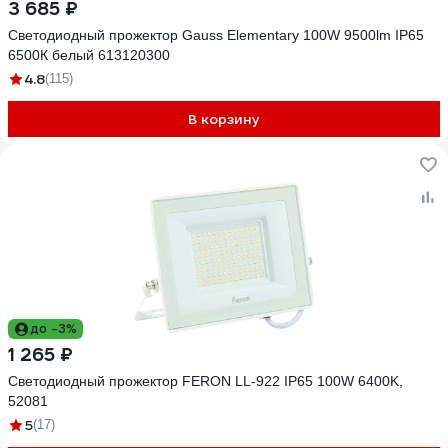
3 685 ₽
Светодиодный прожектор Gauss Elementary 100W 9500lm IP65
6500К белый 613120300
4.8
(115)
В корзину
до -3%
1 265 ₽
Светодиодный прожектор FERON LL-922 IP65 100W 6400K,
52081
5
(17)