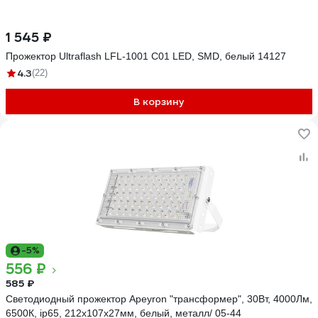
1 545 ₽
Прожектор Ultraflash LFL-1001 C01 LED, SMD, белый 14127
4.3
(22)
В корзину
-5%
556 ₽
585 ₽
Светодиодный прожектор Apeyron "трансформер", 30Вт, 4000Лм,
6500К, ip65, 212x107x27мм, белый, металл/ 05-44