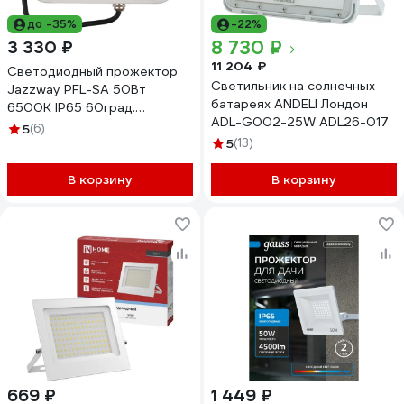
до -35%
-22%
8 730 ₽
3 330 ₽
11 204 ₽
Светодиодный прожектор
Светильник на солнечных
Jazzway PFL-SA 50Вт
батареях ANDELI Лондон
6500К IP65 60град.
ADL-G002-25W ADL26-017
5007970
5
(6)
5
(13)
В корзину
В корзину
669 ₽
1 449 ₽