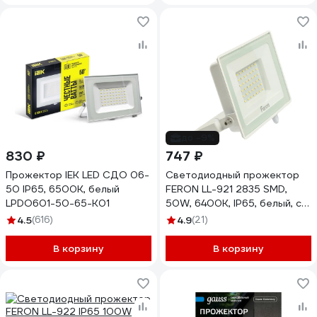
до -9%
830 ₽
747 ₽
Прожектор IEK LED СДО 06-
Светодиодный прожектор
50 IP65, 6500K, белый
FERON LL-921 2835 SMD,
LPDO601-50-65-K01
50W, 6400K, IP65, белый, с
матовым стеклом 29498
4.5
(616)
4.9
(21)
В корзину
В корзину