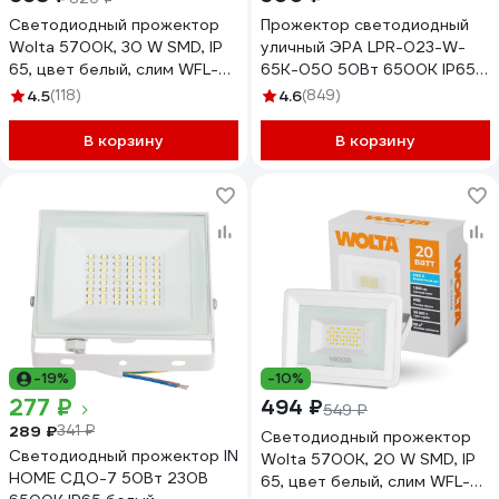
Светодиодный прожектор
Прожектор светодиодный
Wolta 5700K, 30 W SMD, IP
уличный ЭРА LPR-023-W-
65, цвет белый, слим WFL-
65K-050 50Вт 6500K IP65
30W\/06W WFL-30W/06W
белый Б0054642
4.5
(118)
4.6
(849)
В корзину
В корзину
-19%
-10%
277 ₽
494 ₽
549 ₽
289 ₽
341 ₽
Светодиодный прожектор
Светодиодный прожектор IN
Wolta 5700K, 20 W SMD, IP
HOME СДО-7 50Вт 230В
65, цвет белый, слим WFL-