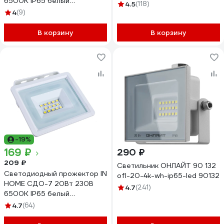
6500К IP65 белый
20W\/06W WFL-20W/06W
4.5
(118)
4690612034706
4
(9)
В корзину
В корзину
-19%
169 ₽
290 ₽
209 ₽
Светильник ОНЛАЙТ 90 132
Светодиодный прожектор IN
ofl-20-4k-wh-ip65-led 90132
HOME СДО-7 20Вт 230В
4.7
(241)
6500К IP65 белый
4690612034683
4.7
(64)