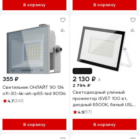
В корзину
В корзину
-24%
2 130 ₽
355 ₽
2 794 ₽
Светильник ОНЛАЙТ 90 134
Светодиодный уличный
ofl-30-4k-wh-ip65-led 90134
прожектор iSVET 100 вт,
4.7
(241)
диодный 6500К, белый USL-
105-6-6
4.9
(57)
В корзину
В корзину