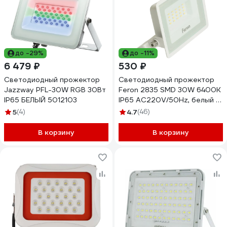
до -29%
до -11%
6 479 ₽
530 ₽
Светодиодный прожектор
Светодиодный прожектор
Jazzway PFL-30W RGB 30Вт
Feron 2835 SMD 30W 6400K
IP65 БЕЛЫЙ 5012103
IP65 AC220V/50Hz, белый с
матовым стеклом, LL-920
5
(4)
4.7
(46)
29496
В корзину
В корзину