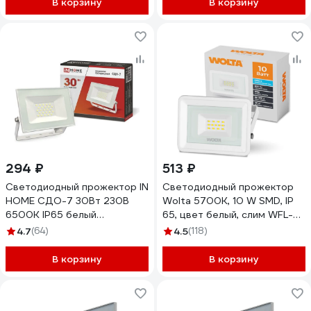
В корзину
В корзину
294 ₽
513 ₽
Светодиодный прожектор IN
Светодиодный прожектор
HOME СДО-7 30Вт 230В
Wolta 5700K, 10 W SMD, IP
6500К IP65 белый
65, цвет белый, слим WFL-
4690612034690
10W\/06W WFL-10W/06W
4.7
(64)
4.5
(118)
В корзину
В корзину