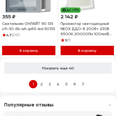
до -11%
355 ₽
2 142 ₽
Светильник ОНЛАЙТ 90 135
Прожектор светодиодный
ofl-30-6k-wh-ip65-led 90135
NEOX ДДО-8 200Вт 230В
6500К 20000Лм 100лм/Вт
4.7
(241)
IP65 белый 4690612066691
5
(1)
В корзину
В корзину
Показать еще 40
1
2
3
4
5
6
7
Популярные отзывы