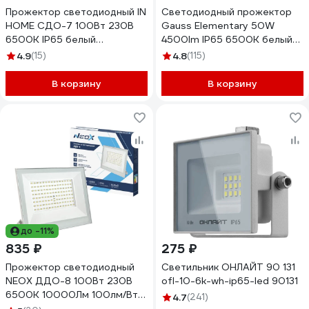
Прожектор светодиодный IN
Светодиодный прожектор
HOME СДО-7 100Вт 230В
Gauss Elementary 50W
6500К IP65 белый
4500lm IP65 6500К белый
4690612064307
613120350
4.9
(15)
4.8
(115)
В корзину
В корзину
до -11%
835 ₽
275 ₽
Прожектор светодиодный
Светильник ОНЛАЙТ 90 131
NEOX ДДО-8 100Вт 230В
ofl-10-6k-wh-ip65-led 90131
6500К 10000Лм 100лм/Вт
4.7
(241)
IP65 белый 4690612066677