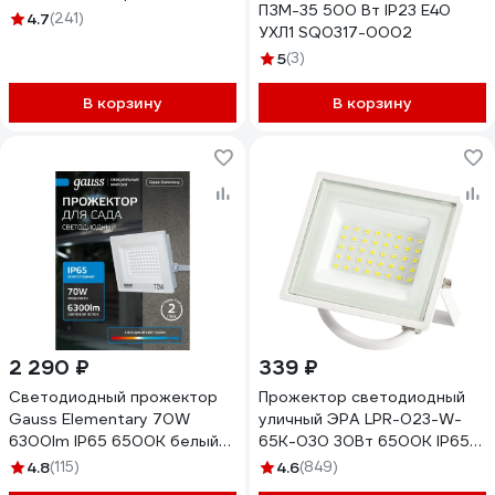
ПЗМ-35 500 Вт IP23 Е40
4.7
(241)
УХЛ1 SQ0317-0002
5
(3)
В корзину
В корзину
2 290 ₽
339 ₽
Светодиодный прожектор
Прожектор светодиодный
Gauss Elementary 70W
уличный ЭРА LPR-023-W-
6300lm IP65 6500К белый
65K-030 30Вт 6500K IP65
613120370
белый Б0054641
4.8
(115)
4.6
(849)