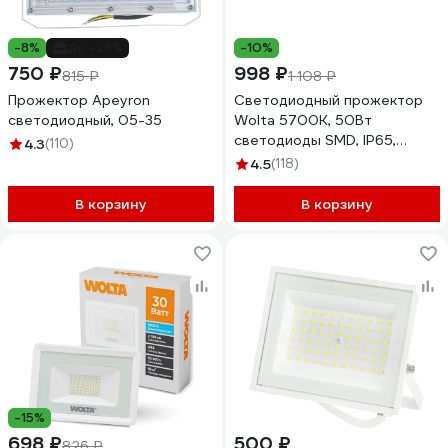
-8%
до -28%
-10%
750 ₽
998 ₽
815 ₽
1 108 ₽
Прожектор Apeyron
Светодиодный прожектор
светодиодный, 05-35
Wolta 5700K, 50Вт
светодиоды SMD, IP65,
4.3
(110)
белый WFL-50W/06W
4.5
(118)
В корзину
В корзину
-15%
698 ₽
500 ₽
826 ₽