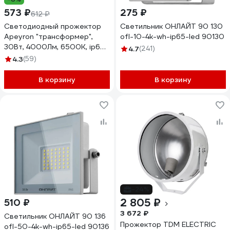
573 ₽
275 ₽
612 ₽
Светодиодный прожектор
Светильник ОНЛАЙТ 90 130
Apeyron "трансформер",
ofl-10-4k-wh-ip65-led 90130
30Вт, 4000Лм, 6500К, ip65,
4.7
(241)
212x107x27мм, белый,
4.3
(59)
металл/ 05-44
В корзину
В корзину
-24%
2 805 ₽
510 ₽
3 672 ₽
Светильник ОНЛАЙТ 90 136
Прожектор TDM ELECTRIC
ofl-50-4k-wh-ip65-led 90136