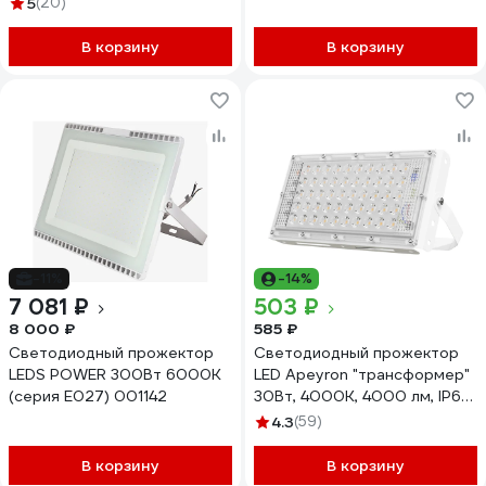
5
(20)
В корзину
В корзину
-11%
-14%
7 081 ₽
503 ₽
8 000 ₽
585 ₽
Светодиодный прожектор
Светодиодный прожектор
LEDS POWER 300Вт 6000К
LED Apeyron "трансформер"
(серия Е027) 001142
30Вт, 4000К, 4000 лм, IP65,
smd, 212х107х27мм, белый /
4.3
(59)
05-41
В корзину
В корзину