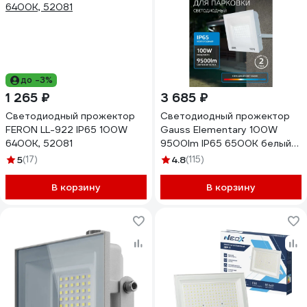
до -3%
1 265 ₽
3 685 ₽
Светодиодный прожектор
Светодиодный прожектор
FERON LL-922 IP65 100W
Gauss Elementary 100W
6400K, 52081
9500lm IP65 6500К белый
613120300
5
(17)
4.8
(115)
В корзину
В корзину