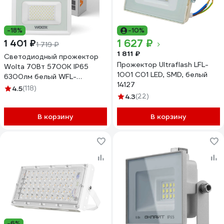
-18%
-10%
1 627 ₽
1 401 ₽
1 719 ₽
1 811 ₽
Светодиодный прожектор
Прожектор Ultraflash LFL-
Wolta 70Вт 5700К IP65
1001 C01 LED, SMD, белый
6300лм белый WFL-
14127
70W/06W
4.5
(118)
4.3
(22)
В корзину
В корзину
-6%