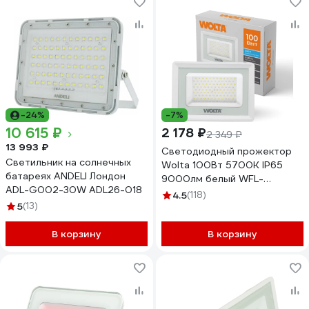
-24%
-7%
10 615 ₽
2 178 ₽
2 349 ₽
13 993 ₽
Светодиодный прожектор
Светильник на солнечных
Wolta 100Вт 5700К IP65
батареях ANDELI Лондон
9000лм белый WFL-
ADL-G002-30W ADL26-018
100W/06W
4.5
(118)
5
(13)
В корзину
В корзину