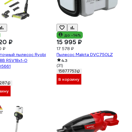
до -14%
20 ₽
15 995 ₽
0 ₽
17 578 ₽
точный пылесос Ryobi
Пылесос Makita DVC750LZ
8В RSV18x1-0
4.3
(31)
05661
15877753
В корзину
287
зину