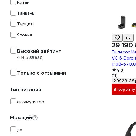
Китай
Тайвань
Турция
Япония
29 190 
Высокий рейтинг
Пылесос Ka
4 и 5 звезд
VC 6 Cordl
1.198-670.
4.8
Только с отзывами
(11)
29929106
Тип питания
В корзину
аккумулятор
Моющий
да