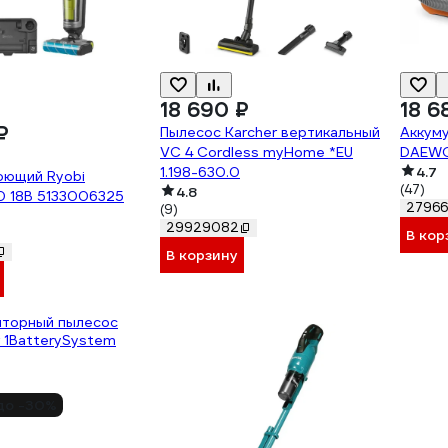
18 690 ₽
18 6
₽
Пылесос Karcher вертикальный
Аккум
VC 4 Cordless myHome *EU
DAEWO
1.198-630.0
4.7
оющий Ryobi
(47)
4.8
0 18В 5133006325
2796
(9)
29929082
В кор
В корзину
до -30%