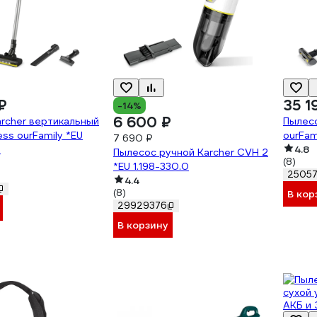
₽
35 1
-14%
6 600 ₽
rcher вертикальный
Пылесо
ess ourFamily *EU
ourFam
7 690 ₽
0
4.8
Пылесос ручной Karcher CVH 2
(8)
*EU 1.198-330.0
2505
4.4
(8)
В кор
29929376
В корзину