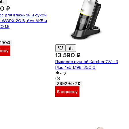
90 ₽
с для влажной и сухой
 WORX 20 В, без АКБ и
031.9
190
зину
13 590 ₽
Пылесос ручной Karcher CVH 3
Plus *EU 1.198-350.0
4.3
(6)
29929472
В корзину