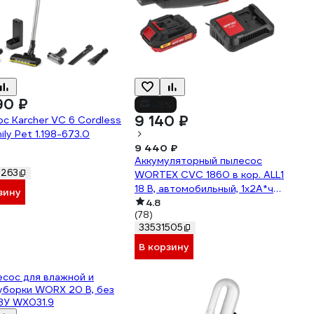
90 ₽
-3%
9 140 ₽
с Karcher VC 6 Cordless
ily Pet 1.198-673.0
9 440 ₽
Аккумуляторный пылесос
7263
WORTEX CVC 1860 в кор. ALL1
18 В, автомобильный, 1x2А*ч
зину
1325404
4.8
(78)
33531505
В корзину