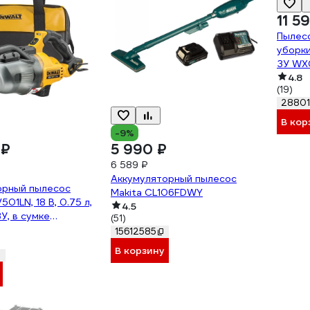
11 5
Пылесо
уборки
ЗУ WX
4.8
(19)
28801
В кор
-9%
 ₽
5 990 ₽
6 589 ₽
Аккумуляторный пылесос
орный пылесос
Makita CL106FDWY
01LN, 18 В, 0.75 л,
4.5
У, в сумке
(51)
XJ
15612585
В корзину