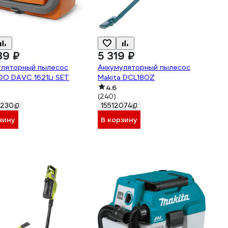
89 ₽
5 319 ₽
уляторный пылесос
Аккумуляторный пылесос
O DAVC 1621Li SET
Makita DCL180Z
4.6
(240)
6230
15512074
зину
В корзину