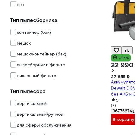
нет
Тип пылесборника
контейнер (бак)
мешок
мешок/контейнер (бак)
-17%
22 990
пылесборник и фильтр
циклонный фильтр
27 655 ₽
Аккумулят
Dewalt DCV5
Тип пылесоса
без АКБ и З
DCV501LN-
5
вертикальный
(7)
36775674
вертикальный/ручной
В корзину
для сферы обслуживания