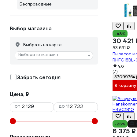
Беспроводные
Выбор магазина
-43%
30 421 
Выбрать на карте
53 631 ₽
Пылесос м
Выберите магазин
RHFC18BL-
4.6
(7)
Забрать сегодня
37099764
В корзину
Цена, ₽
от
до
-26%
6 375 ₽
Производители