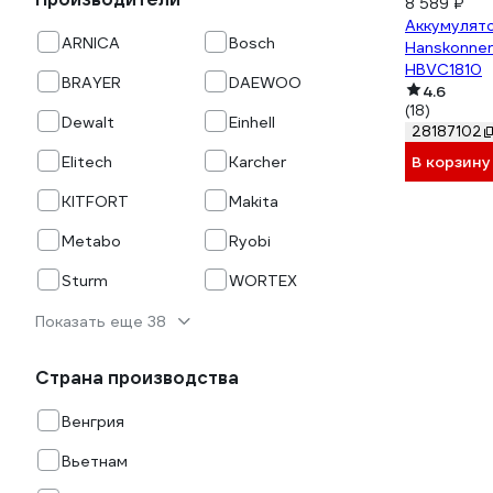
8 589 ₽
Аккумулят
ARNICA
Bosch
Hanskonner
HBVC1810
BRAYER
DAEWOO
4.6
(18)
Dewalt
Einhell
28187102
В корзину
Elitech
Karcher
KITFORT
Makita
Metabo
Ryobi
Sturm
WORTEX
Показать еще 38
Страна производства
Венгрия
Вьетнам