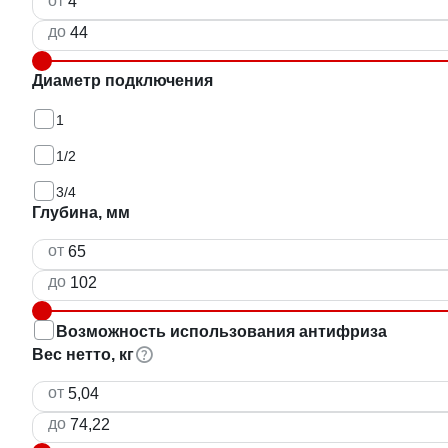
от
до
Диаметр подключения
1
1/2
3/4
Глубина, мм
от
до
Возможность использования антифриза
Вес нетто, кг
от
до