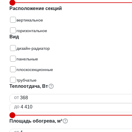
Расположение секций
вертикальное
горизонтальное
Вид
дизайн-радиатор
панельные
плоскосекционные
трубчатые
Теплоотдача, Вт
от
до
Площадь обогрева, м²