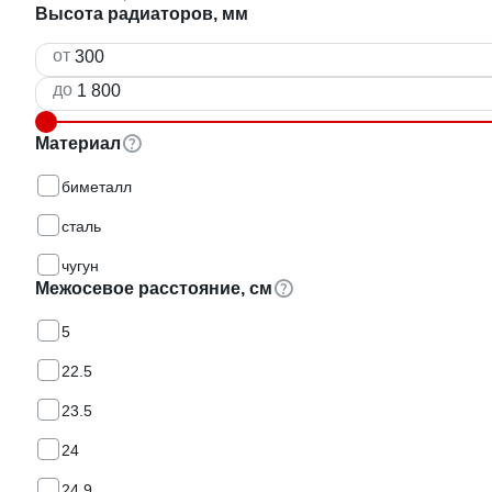
Высота радиаторов, мм
от
до
Материал
биметалл
сталь
чугун
Межосевое расстояние, см
5
22.5
23.5
24
24.9