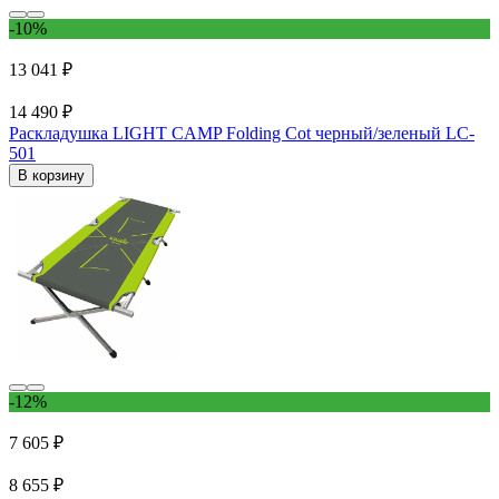
-10%
13 041 ₽
14 490 ₽
Раскладушка LIGHT CAMP Folding Cot черный/зеленый LC-
501
В корзину
-12%
7 605 ₽
8 655 ₽