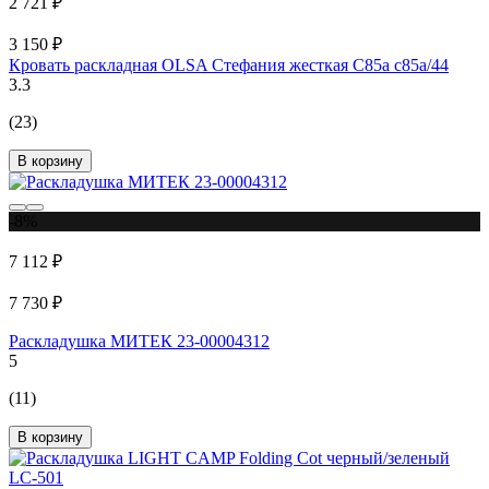
2 721 ₽
3 150 ₽
Кровать раскладная OLSA Стефания жесткая С85а с85а/44
3.3
(23)
В корзину
-8%
7 112 ₽
7 730 ₽
Раскладушка МИТЕК 23-00004312
5
(11)
В корзину