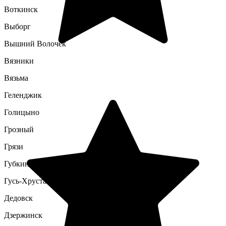
Воткинск
Выборг
Вышний Волочек
Вязники
Вязьма
Геленджик
Голицыно
Грозный
Грязи
Губкин
Гусь-Хрустальный
Дедовск
Дзержинск