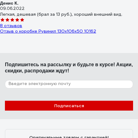
Денис К.
09.06.2022
Легкая, дешевая (брал за 13 руб.), хороший внешний вид.
8 отзывов
Отзыв о коробке Рувинил 130х106х50 10162
Игорь
Подпишитесь
на рассылку
и будьте в курсе! Акции,
04.12.2023
скидки, распродажи ждут!
Не плохая коробка, но ещё не ставил
82 отзыва
Отзыв о распаечной коробке Navigator 93 768 nss-db-sw-68-
15-bl с крышкой 93768
Подписаться
Татьяна
19.10.2024
Очень компактная и прочная полипропиленовая коробка. В ней
Оригинальные товары с гарантией!