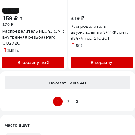
-6%
159 ₽
319 ₽
170 ₽
Распределитель
Распределитель HL043 (3/4";
двухканальный 3/4" Фарина
внутренняя резьба) Park
93474 тов-210201
002720
5
(1)
3.8
(12)
В корзину по 3
В корзину
Показать еще 40
1
2
3
Часто ищут