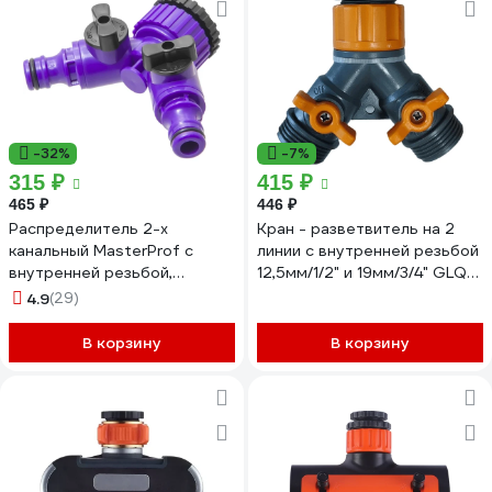
-32%
-7%
315 ₽
415 ₽
465 ₽
446 ₽
Распределитель 2-х
Кран - разветвитель на 2
канальный MasterProf с
линии с внутренней резьбой
внутренней резьбой,
12,5мм/1/2" и 19мм/3/4" GLQ
пластик ДС.070882
ДжиЭлКью GL 7040
4.9
(29)
В корзину
В корзину