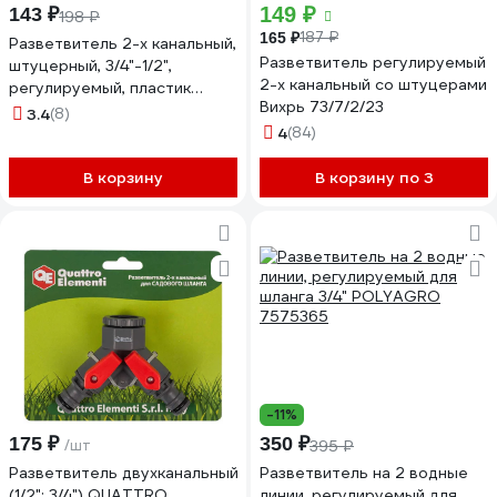
149 ₽
143 ₽
198 ₽
187 ₽
165 ₽
Разветвитель 2-х канальный,
Разветвитель регулируемый
штуцерный, 3/4"-1/2",
2-х канальный со штуцерами
регулируемый, пластик
Вихрь 73/7/2/23
Inbloom 169-001
3.4
(8)
4
(84)
В корзину
В корзину по 3
-11%
175 ₽
350 ₽
/шт
395 ₽
Разветвитель двухканальный
Разветвитель на 2 водные
(1/2"; 3/4") QUATTRO
линии, регулируемый для