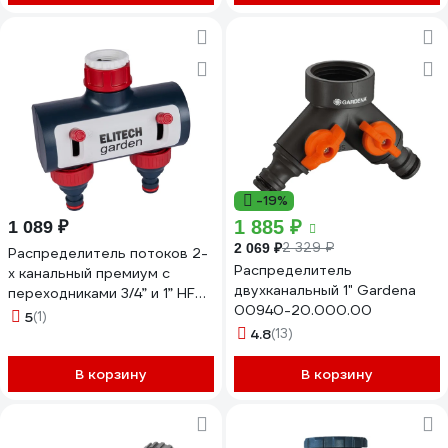
-19%
1 885 ₽
1 089 ₽
2 329 ₽
2 069 ₽
Распределитель потоков 2-
Распределитель
х канальный премиум с
двухканальный 1" Gardena
переходниками 3/4” и 1” HF
00940-20.000.00
003 Garden Elitech 206027
5
(1)
4.8
(13)
В корзину
В корзину