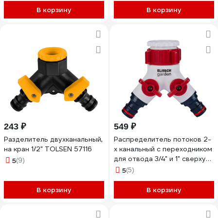
В корзину
В корзину
243 ₽
549 ₽
Разделитель двухканальный,
Распределитель потоков 2-
на кран 1/2" TOLSEN 57116
х канальный с переходником
для отвода 3/4" и 1" сверху
5
(9)
HF 005 Garden Elitech
5
(5)
206029
В корзину
В корзину