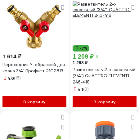
-7%
1 209 ₽
1 614 ₽
1 298 ₽
Переходник Y-образный для
Разветвитель 2-х канальный
крана 3/4" Профитт 2102813
(3/4") QUATTRO ELEMENTI
4.6
(16)
246-418
4.1
(9)
В корзину
В корзину