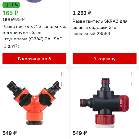
-11%
165 ₽
1 253 ₽
185 ₽
169 ₽
Разветвитель SKRAB для
Разветвитель 2-х канальный,
шланга садовый 2-х
регулируемый, со
канальный 28593
штуцерами (G3/4") PALISAD
66426
2.7
(7)
В корзину по 3
В корзину
549 ₽
549 ₽