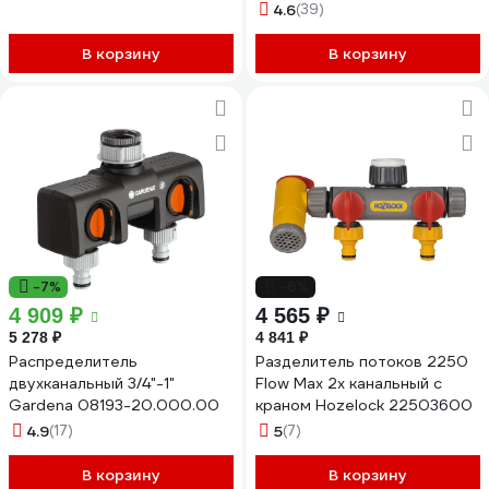
4.6
(39)
В корзину
В корзину
-7%
-6%
4 909 ₽
4 565 ₽
5 278 ₽
4 841 ₽
Распределитель
Разделитель потоков 2250
двухканальный 3/4"-1"
Flow Max 2х канальный с
Gardena 08193-20.000.00
краном Hozelock 22503600
4.9
(17)
5
(7)
В корзину
В корзину