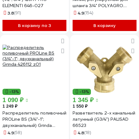
ELEMENTI 646-027
шланга 3/4" POLYAGRO
7575365
3.8
(91)
4.9
(154)
В корзину по 3
В корзину
-13%
-13%
1 090 ₽
1 345 ₽
1 249 ₽
1 550 ₽
Распределитель поливочный
Разветвитель 2-х канальный
PROLine BS (3/4"-1";
латунный (G3/4") PALISAD
двухканальный) Grinda
66523
426112_z01
4.9
(58)
4.8
(18)