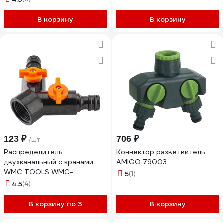
DELI 134391
В корзину
В корзину
123 ₽
706 ₽
/шт
Распределитель
Коннектор разветвитель
двухканальный с кранами
AMIGO 79003
WMC TOOLS WMC-
5
(1)
TG7207019(48869)
4.5
(4)
В корзину по 3
В корзину