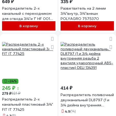
649 ₽
335 ₽
Распределитель 2-х
Разветвитель на 2 линии
канальный с переходником
3/4"внутр, 3/4"внешн
для отвода 3/4"и 1" HF 001
POLYAGRO 7575370
Garden Elitech 206025
В корзину
В корзину
-24%
245 ₽
414 ₽
321 ₽
279 ₽
Распределитель поливочный
Распределитель 2-х
двухканальный DL8797 (1 и
канальный пластиковый 3/4"
3/4 дюйма внутренняя
FIT IT 77425
резьба 2 вентиля
4.9
(14)
ударопрочный ABS-пластик)
4.3
(6)