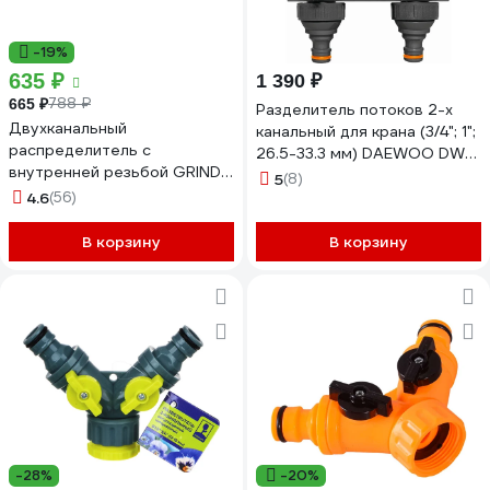
-19%
635 ₽
1 390 ₽
788 ₽
665 ₽
Разделитель потоков 2-х
Двухканальный
канальный для крана (3/4"; 1";
распределитель с
26.5-33.3 мм) DAEWOO DWC
внутренней резьбой GRINDA
1225
5
(8)
PROLine TS-2, 3/4"-1" 8-
4.6
(56)
426312_z02
В корзину
В корзину
-28%
-20%