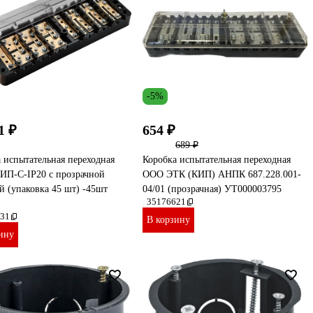
-5%
1 ₽
654 ₽
689 ₽
 испытательная переходная
Коробка испытательная переходная
ИП-С-IP20 с прозрачной
ООО ЭТК (КИП) АНПК 687.228.001-
 (упаковка 45 шт) -45шт
04/01 (прозрачная) УТ000003795
35176621
31
В корзину
ину