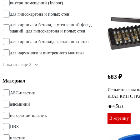
внутри помещений (Indoor)
для гипсокартона и полых стен
для кирпича и бетона, в утепленный фасад
зданий, для гипсокартона и полых стен
для кирпича и бетона/для сплошных стен
для наружного и внутреннего монтажа
Показать еще 2
683 ₽
Материал
Испытательная п
АБС-пластик
КЭАЗ КИП С IP2
алюминий
4.5
(2)
негорючий пластик
В корзину
ПВХ
пластик