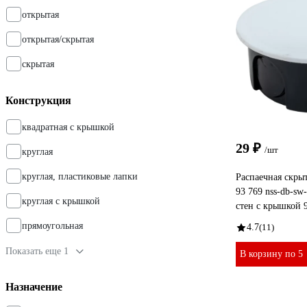
открытая
открытая/скрытая
скрытая
Конструкция
квадратная с крышкой
29 ₽
/шт
круглая
круглая, пластиковые лапки
Распаечная скрыт
93 769 nss-db-sw
круглая с крышкой
стен с крышкой 
прямоугольная
4.7
(11)
Показать еще 1
В корзину по 5
Назначение