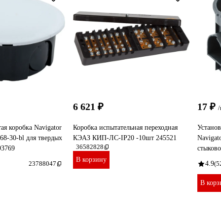
6 621 ₽
17 ₽
ая коробка Navigator
Коробка испытательная переходная
Установ
-68-30-bl для твердых
КЭАЗ КИП-ЛС-IP20 -10шт 245521
Navigato
36582828
93769
стыков
В корзину
23788047
4.9
(5
В корз