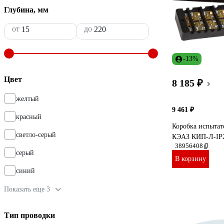
Глубина, мм
от
до
-13%
Цвет
8 185 ₽
желтый
9 461 ₽
красный
Коробка испытат
светло-серый
КЭАЗ КИП-Л-IP2
38956408
серый
В корзину
синий
Показать еще 3
Тип проводки