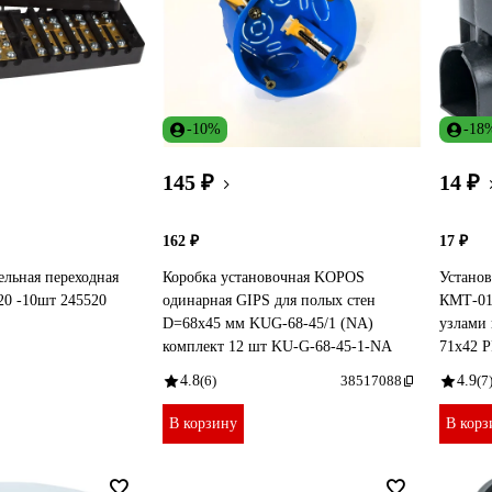
-10%
-18
145 ₽
14 ₽
162 ₽
17 ₽
ельная переходная
Коробка установочная KOPOS
Установ
0 -10шт 245520
одинарная GIPS для полых стен
КМТ-01
D=68x45 мм KUG-68-45/1 (NA)
узлами 
комплект 12 шт KU-G-68-45-1-NA
71х42 P
4.8
(6)
38517088
4.9
(7
В корзину
В корз