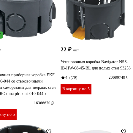
%
22 ₽
/шт
Установочная коробка Navigator NSS-
IB-HW-68-45-BL для полых стен 93253
очная приборная коробка EKF
4.7
(70)
20680749
0-044 со стыковочными
и саморезами для твердых стен
В корзину по 5
ROxima plc-kmt-010-044-r
)
16366670
ину по 5