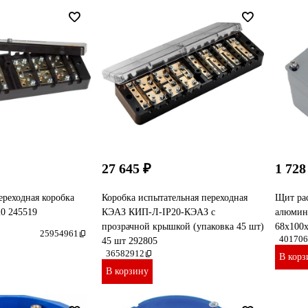
27 645 ₽
1 728
ереходная коробка
Коробка испытательная переходная
Щит ра
0 245519
КЭАЗ КИП-Л-IP20-КЭАЗ с
алюмин
прозрачной крышкой (упаковка 45 шт)
68x100
25954961
401706
45 шт 292805
36582912
В корз
В корзину