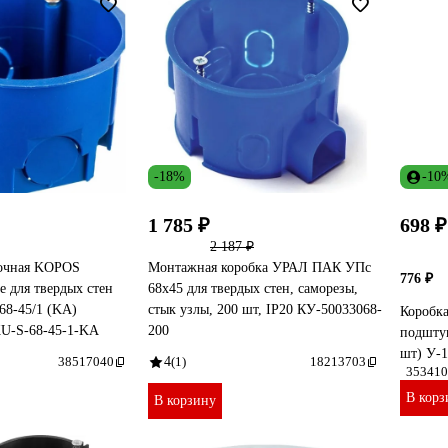
-18%
-10
1 785 ₽
698 ₽
2 187 ₽
вочная KOPOS
Монтажная коробка УРАЛ ПАК УПс
776 ₽
e для твердых стен
68х45 для твердых стен, саморезы,
68-45/1 (KA)
стык узлы, 200 шт, IP20 КУ-50033068-
Коробка
KU-S-68-45-1-KA
200
подштук
шт) У-
38517040
4
(1)
18213703
353410
В корз
В корзину