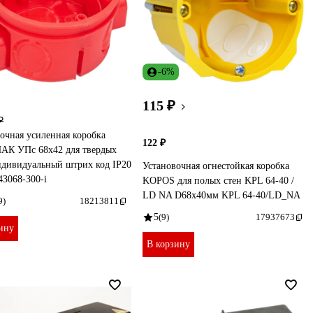
-6%
115 ₽
₽
очная усиленная коробка
122 ₽
АК УПс 68х42 для твердых
ндивидуальный штрих код IP20
Установочная огнестойкая коробка
3068-300-i
KOPOS для полых стен KPL 64-40 /
LD NA D68х40мм KPL 64-40/LD_NA
9)
18213811
5
(9)
17937673
ину
В корзину