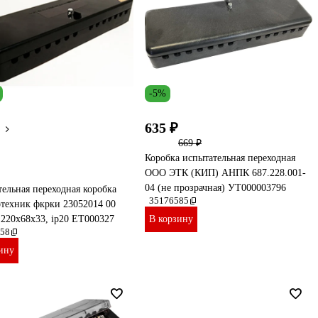
-5%
635 ₽
669 ₽
Коробка испытательная переходная
ООО ЭТК (КИП) АНПК 687.228.001-
04 (не прозрачная) УТ000003796
ельная переходная коробка
35176585
техник фкрки 23052014 00
, 220x68x33, ip20 ET000327
В корзину
58
ину