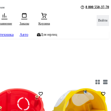
8 800 550-37-70
рам
Войти
равнение
Заказы
Корзина
техника
Авто
Для юрлиц