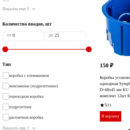
Показать еще 5
Количество вводов, шт
от
до
Тип
150 ₽
коробка с клеммником
Коробка устано
одинарная Sympl
монтажные (подрозетники)
D=68x45 мм KU 
комплект 12шт 
переходная коробка
5
(1)
подрозетник
В корзину
распаечная коробка
Показать еще 2