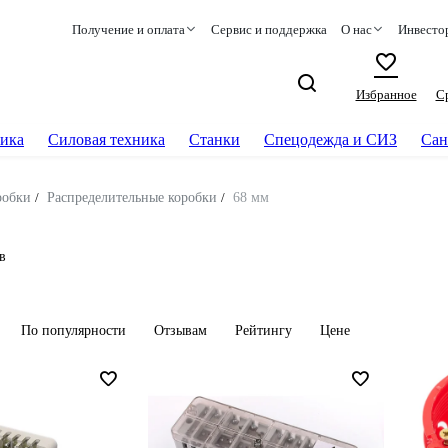
Получение и оплата
Сервис и поддержка
О нас
Инвесто
Избранное
С
ика
Силовая техника
Станки
Спецодежда и СИЗ
Сан
робки
/
Распределительные коробки
/
68 мм
в
По популярности
Отзывам
Рейтингу
Цене