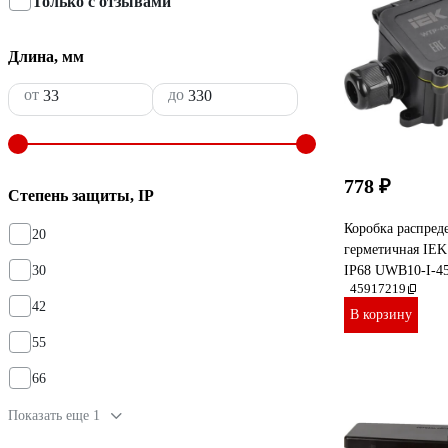
Только с отзывами
Длина, мм
от
до
778 ₽
Степень защиты, IP
Коробка распред
20
герметичная IEK
30
IP68 UWB10-I-45
45917219
42
В корзину
55
66
Показать еще 1