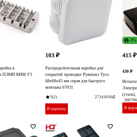
-3%
103 ₽
415 ₽
оробка к
Распределительная коробка для
430 ₽
кам ПЭМИ КИМ У3
открытой проводки Рувинил Тусо
68x68x45 мм серая для быстрого
Испытат
монтажа 67031
Электро
(сталь)
5
(2)
27241656
306796
В корз
В корзину