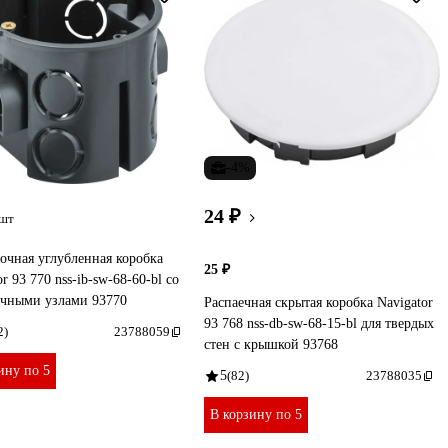
-4%
24 ₽
/шт
очная углубленная коробка
25 ₽
r 93 770 nss-ib-sw-68-60-bl со
очными узлами 93770
Распаечная скрытая коробка Navigator
93 768 nss-db-sw-68-15-bl для твердых
2)
23788059
стен с крышкой 93768
ину по 5
5
(82)
23788035
В корзину по 5