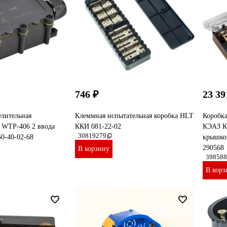
746 ₽
23 39
елительная
Клеммная испытательная коробка HLT
Коробка
 WTP-406 2 ввода
ККИ 081-22-02
КЭАЗ К
30819279
0-40-02-68
крышкой
290568
В корзину
398588
В корз