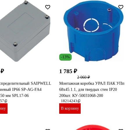
-13%
 ₽
1 785 ₽
2 060 ₽
спределительный SAIPWELL
Монтажная коробка УРАЛ ПАК УПп
иевый IP66 SP-AG-FA4
68х45.1.1, для твердых стен IP20
x50 мм SPL17-06
200шт. КУ-50031068-200
57
18214243
ину
В корзину