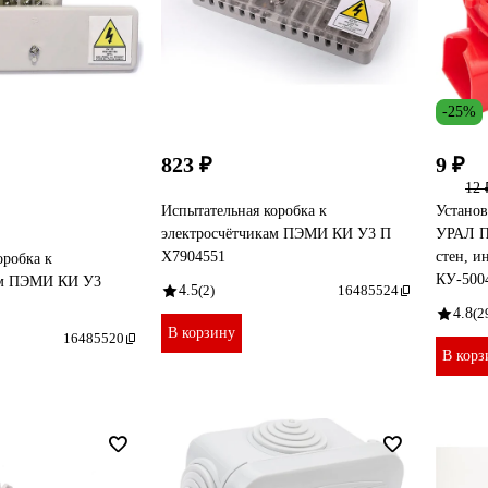
-25%
823 ₽
9 ₽
12 
Испытательная коробка к
Установ
электросчётчикам ПЭМИ КИ У3 П
УРАЛ П
X7904551
стен, и
оробка к
КУ-5004
ам ПЭМИ КИ У3
4.5
(2)
16485524
4.8
(2
В корзину
16485520
В корз