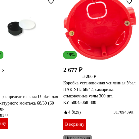
%
-19%
2 677 ₽
3 286 ₽
Коробка установочная усиленная Урал
ПАК УПс 68/42, саморезы,
стыковочные узлы 300 шт.
 распределительная U-plast для
КУ-50043068-300
атурного монтажа 68/30 (60
195
4.8
(29)
31709439
81
ину
В корзину
Нет в наличии