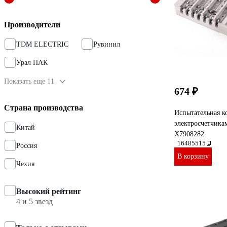
Производители
TDM ELECTRIC
Рувинил
Урал ПАК
Показать еще 11
674 ₽
Страна производства
Испытательная к
электросчетчи
Китай
X7908282
16485515
Россия
В корзину
Чехия
Высокий рейтинг
4 и 5 звезд