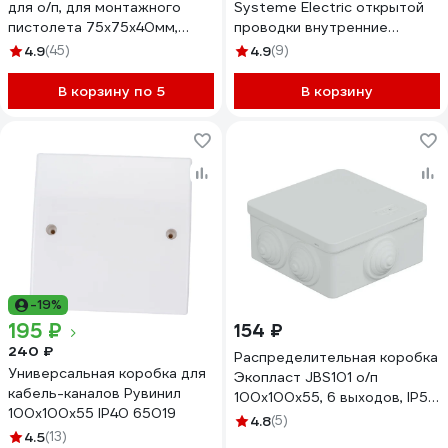
для о/п, для монтажного
Systeme Electric открытой
пистолета 75x75x40мм,
проводки внутренние
белая Gigant 72932-1GI
размеры 100X100X50 мм,
4.9
(45)
4.9
(9)
габариты 130х130х58 мм DIY
IMT350911
В корзину по 5
В корзину
-19%
195 ₽
154 ₽
240 ₽
Распределительная коробка
Универсальная коробка для
Экопласт JBS101 о/п
кабель-каналов Рувинил
100x100x55, 6 выходов, IP55
100х100х55 IP40 65019
цвет белый 44037W-1
4.8
(5)
4.5
(13)