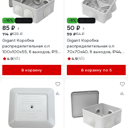
-16%
-37%
-8%
-22%
85 ₽
50 ₽
114 ₽
59 ₽
135 ₽
64 ₽
Gigant Коробка
Gigant Коробка
распределительная о.п
распределительная о.п
100х100х55, 6 выходов, IP55,
70х70х40, 6 выходов, IP44,
44037-1GI
44056-1GI
4.9
(45)
4.9
(45)
В корзину
В корзину по 5