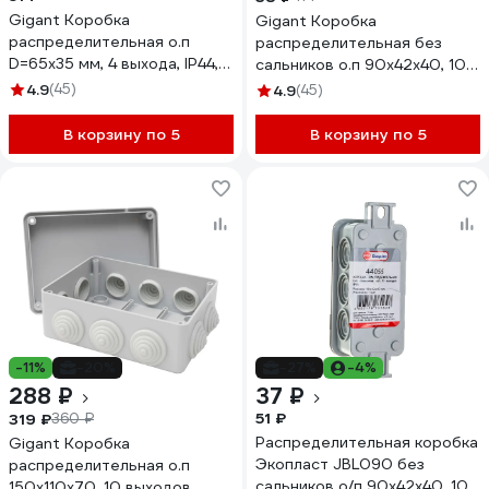
Gigant Коробка
Gigant Коробка
распределительная о.п
распределительная без
D=65х35 мм, 4 выхода, IP44,
сальников о.п 90х42х40, 10
44004-1GI
выходов, IP55, 44055GI
4.9
(45)
4.9
(45)
В корзину по 5
В корзину по 5
-11%
-20%
-27%
-4%
288 ₽
37 ₽
51 ₽
319 ₽
360 ₽
Распределительная коробка
Gigant Коробка
Экопласт JBL090 без
распределительная о.п
сальников о/п 90х42х40, 10
150х110х70, 10 выходов,