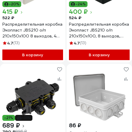
-20%
-24%
415 ₽
400 ₽
522 ₽
524 ₽
Распределительная коробка
Распределительная коробка
Экопласт JBS210 о/п
Экопласт JBS210 о/п
210х150х100 8 выходов, 4
210x150x100, 8 выходов,
муфты 44016
IP55 цвет черный 44016BL-1
4.7
(13)
4.7
(13)
В корзину
В корзину
-21%
-31%
689 ₽
86 ₽
790 ₽
996 ₽