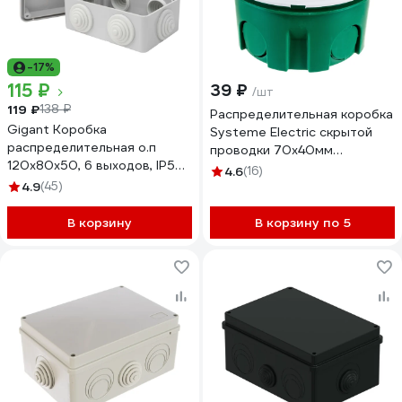
-17%
115 ₽
39 ₽
/шт
119 ₽
138 ₽
Распределительная коробка
Gigant Коробка
Systeme Electric скрытой
распределительная о.п
проводки 70х40мм
120х80х50, 6 выходов, IP55,
IMT35120
4.6
(16)
44008-1GI
4.9
(45)
В корзину
В корзину по 5