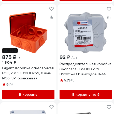
-33%
875 ₽
92 ₽
/шт
1 304 ₽
Распределительная коробка
Gigant Коробка огнестойкая
Экопласт JBS080 о/п
E110, о.п 100х100х55, 6 выв.,
85х85х40 6 выходов, IP44
IP56, 3P, оранжевая
44006-1
4.7
(31)
43007HF-GI
5
(6)
В корзину
В корзину по 5