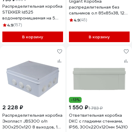
Gigant Коробка
Распределительная коробка
распределительная без
STEKKER ld525
сальников о.п 85х85х38, 12
водонепроницаемая на 5
выходов, IP55, 44054GI
4.9
(45)
выходов, 450v, 140x100x36,
4.9
(157)
черный 49189
В корзину
В корзину
-13%
2 228 ₽
1 550 ₽
1 783 ₽
Распределительная коробка
Ответвительная коробка
Экопласт JBS300 о/п
DKC с гладкими стенками,
300х250х120 8 выходов, 12
IP56, 300x220x120мм 54310