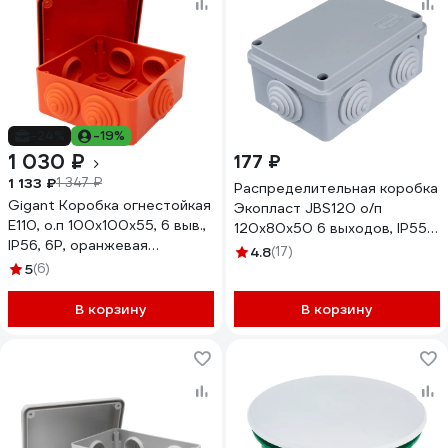
-24%
-19%
1 030 ₽
177 ₽
1 133 ₽
1 347 ₽
Распределительная коробка
Gigant Коробка огнестойкая
Экопласт JBS120 о/п
E110, о.п 100х100х55, 6 выв.,
120х80х50 6 выходов, IP55
IP56, 6P, оранжевая
44008-1
4.8
(17)
43017HF-GI
5
(6)
В корзину
В корзину