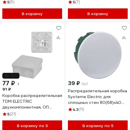
муфты 44030
5
(5)
5
(7)
В корзину
В корзину
-15%
77 ₽
39 ₽
/шт
91 ₽
Распределительная коробка
Коробка распределительная
Systeme Electric для
TDM ELECTRIC
сплошных стен 80(68)x40
двухкомпонентная, ОП
diy IMT351201
4.3
(11)
80х80х40 мм, IP66, 8
5
(21)
входов, серая SQ1401-2512
В корзину по 5
В корзину по 5