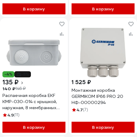
В корзину
В корзину
-4%
-8%
135 ₽
1 525 ₽
140 ₽
146 ₽
Монтажная коробка
Распаечная коробка EKF
GERMIKOM IP66 PRO 20
КМР-030-014 с крышкой,
НФ-00000294
наружная, 8 мембранных
4.7
(7)
вводов, IP54 розничный
4.9
(11)
стикер plc-kmr-030-014-r
В корзину
В корзину