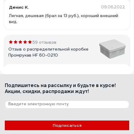
Денис К.
09.06.2022
Легкая, дешевая (брал за 13 руб.), хороший внешний
вид.
59 отзывов
Отзыв о распределительной коробке
Промрукав HF 60-0210
Игорь М
12.05.2024
Исполнение на высоте. Верхняя кромка коробки
Подпишитесь
на рассылку
и будьте в курсе!
прорезинена, крышка закрывается туго, остаётся
Акции, скидки, распродажи ждут!
герметичной. Литьё очень качественное и точное, не
к чему придраться. Гермоввод на дне коробки
предназначен для гофры 16 мм. Места в коробке не
очень много, поэтому может возникнуть желание
8 отзывов
выломать клеммные закладные. Я попробовал
Отзыв о коробке Рувинил 130х106х50
выломать плоскогубцами, не получилось. Материал
Подписаться
10162
коробки мягкий и тонкий, велик шанс сломать корпус