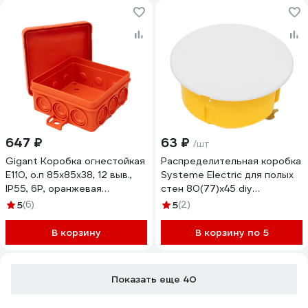
647 ₽
63 ₽
/шт
Gigant Коробка огнестойкая
Распределительная коробка
E110, о.п 85х85х38, 12 выв.,
Systeme Electric для полых
IP55, 6P, оранжевая
стен 80(77)x45 diy
43255HF-GI
IMT351601
5
(6)
5
(2)
В корзину
В корзину по 5
Показать еще 40