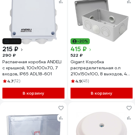
-26%
-20%
215 ₽
415 ₽
290 ₽
522 ₽
Распаечная коробка ANDELI
Gigant Коробка
с крышкой, 100х100х70, 7
распределительная о.п
входов, IP65 ADL18-601
210х150х100, 8 выходов, 4
муфты, IP55 44016GI
4.7
(12)
4.9
(45)
В корзину
В корзину