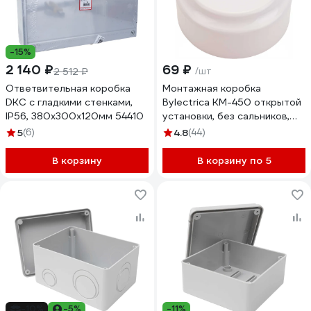
-15%
2 140 ₽
69 ₽
2 512 ₽
/шт
Ответвительная коробка
Монтажная коробка
DKC с гладкими стенками,
Bylectrica КМ-450 открытой
IP56, 380x300x120мм 54410
установки, без сальников,
диаметр 80 мм, серия
5
(6)
4.8
(44)
РЕТРО, КМ-450
В корзину
В корзину по 5
-10%
-5%
-11%