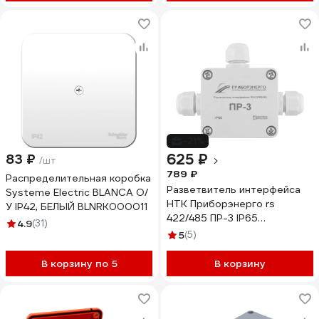
-21%
625 ₽
83 ₽
/шт
789 ₽
Распределительная коробка
Разветвитель интерфейса
Systeme Electric BLANCA О/
НТК Приборэнерго rs
У IP42, БЕЛЫЙ BLNRK000011
422/485 ПР-3 IP65
4.9
(31)
исполнение 1
5
(5)
0210550010323
В корзину по 5
В корзину