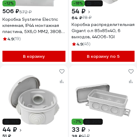
-12%
-18%
-31%
54 ₽
506 ₽
572 ₽
64 ₽
78 ₽
Коробка Systeme Electric
Коробка распределительная
клеммная, IP44 монтажная
Gigant о.п 85х85х40, 6
пластина, 5Х6,0 ММ2, 380В,
выходов, 44006-1GI
40А SE KLK-5S
4.9
(19)
4.9
(45)
В корзину
В корзину по 5
-14%
-7%
-20%
44 ₽
33 ₽
51 ₽
38 ₽
41 ₽