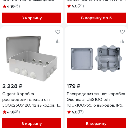
выходов IP55 44055
IP55, 44009-1GI
4.6
(21)
4.9
(45)
В корзину
В корзину по 5
2 228 ₽
179 ₽
Gigant Коробка
Распределительная коробка
распределительная о.п
Экопласт JBS100 о/п
300х250х120, 12 выходов, 12
100х100х55, 6 выходов, IP55
муфт, IP65 44030GI
44007-1
4.9
(45)
4.8
(17)
В корзину
В корзину