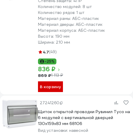
Степень защиты:
41 IP
Количество модулей:
8 шт
Количество рядов:
1 шт
Материал рамы:
АБС-пластик
Материал дверцы:
АБС-пластик
Материал корпуса:
АБС-пластик
Высота:
190 мм
Ширина:
210 мм
4.7
(49)
-25%
836 ₽
869 ₽
1 113 ₽
В корзину
27241260
Щиток открытой проводки Рувинил Тусо на
6 модулей с вертикальной дверцей
130x159x83 мм 68106
Вид установки:
навесной