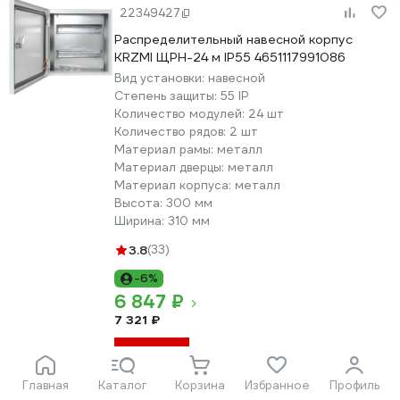
22349427
Распределительный навесной корпус
KRZMI ЩРН-24 м IP55 4651117991086
Вид установки:
навесной
Степень защиты:
55 IP
Количество модулей:
24 шт
Количество рядов:
2 шт
Материал рамы:
металл
Материал дверцы:
металл
Материал корпуса:
металл
Высота:
300 мм
Ширина:
310 мм
3.8
(33)
-6%
6 847 ₽
7 321 ₽
В корзину
Главная
Каталог
Корзина
Избранное
Профиль