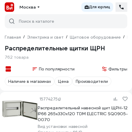
Москва
Для юрлиц
Поиск в каталоге
Главная
/
Электрика и свет
/
Щитовое оборудование
/
Щ
Распределительные щитки ЩРН
762 товара
По популярности
Фильтры
Наличие в магазинах
Цена
Производители
15774275
Распределительный навесной щит ЩРН-12
IP66 265х330х120 TDM ELECTRIC SQ0905-
0070
Вид установки:
навесной