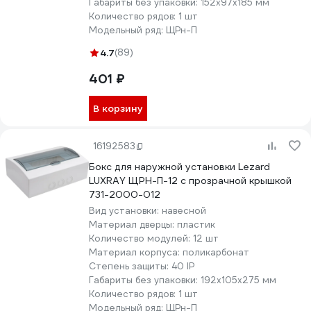
Габариты без упаковки:
152х97х185 мм
Количество рядов:
1 шт
Модельный ряд:
ЩРн-П
4.7
(89)
401 ₽
В корзину
16192583
Бокс для наружной установки Lezard
LUXRAY ЩРН-П-12 с прозрачной крышкой
731-2000-012
Вид установки:
навесной
Материал дверцы:
пластик
Количество модулей:
12 шт
Материал корпуса:
поликарбонат
Степень защиты:
40 IP
Габариты без упаковки:
192х105х275 мм
Количество рядов:
1 шт
Модельный ряд:
ЩРн-П