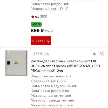
Количество рядов:
1 шт
Модельный ряд:
ЩРн-П
4.7
(193)
-10%
899 ₽
994 ₽
В корзину
15777912
Распределительный навесной щит EKF
ЩРН-24 пласт.замок (350х300х120) IP31
PROxima mb21-24n
Вид установки:
навесной
Степень защиты:
31 IP
Количество модулей:
24 шт
Количество рядов:
2 шт
Материал рамы:
металл
Материал дверцы:
металл
Материал корпуса:
сталь