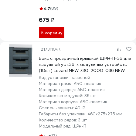
4.7
(89)
675 ₽
В корзину
21731104
Бокс с прозрачной крышкой ЩРН-П-36 для
наружной уст.36-х модульных устройств
(10шт) Lezard NEW 730-2000-036 NEW
Вид установки:
навесной
Материал рамы:
АБС-пластик
Материал дверцы:
АБС-пластик
Количество модулей:
36 шт
Материал корпуса:
АБС-пластик
Степень защиты:
40 IP
Габариты без упаковки:
460х275х275 мм
Количество рядов:
3 шт
Модельный ряд:
ЩРн-П
(12)