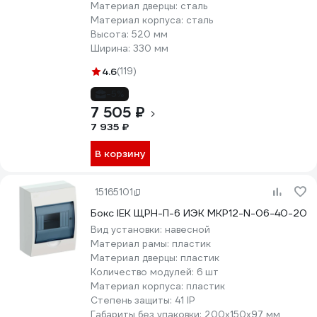
Материал дверцы:
сталь
Материал корпуса:
сталь
Высота:
520 мм
Ширина:
330 мм
4.6
(119)
-5%
7 505 ₽
7 935 ₽
В корзину
15165101
Бокс IEK ЩРН-П-6 ИЭК MKP12-N-06-40-20
Вид установки:
навесной
Материал рамы:
пластик
Материал дверцы:
пластик
Количество модулей:
6 шт
Материал корпуса:
пластик
Степень защиты:
41 IP
Габариты без упаковки:
200х150х97 мм