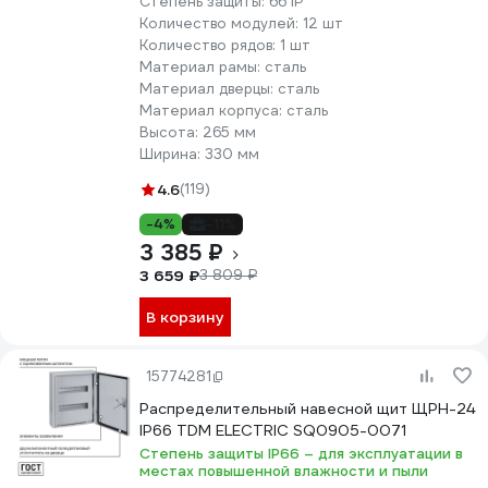
Степень защиты:
66 IP
Количество модулей:
12 шт
Количество рядов:
1 шт
Материал рамы:
сталь
Материал дверцы:
сталь
Материал корпуса:
сталь
Высота:
265 мм
Ширина:
330 мм
4.6
(119)
-4%
-11%
3 385 ₽
3 659 ₽
3 809 ₽
В корзину
15774281
Распределительный навесной щит ЩРН-24
IP66 TDM ELECTRIC SQ0905-0071
Степень защиты IP66 – для эксплуатации в
местах повышенной влажности и пыли