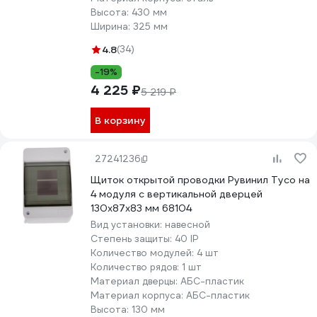
Высота:
430 мм
Ширина:
325 мм
4.8
(34)
-19%
4 225 ₽
5 219 ₽
В корзину
27241236
Щиток открытой проводки Рувинил Тусо на
4 модуля с вертикальной дверцей
130x87x83 мм 68104
Вид установки:
навесной
Степень защиты:
40 IP
Количество модулей:
4 шт
Количество рядов:
1 шт
Материал дверцы:
АБС-пластик
Материал корпуса:
АБС-пластик
Высота:
130 мм