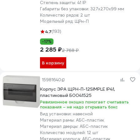
Степень защиты:
41 IP
Габариты без упаковки:
327х270х99 мм
Количество рядов:
2 шт
Модельный ряд:
ЩРн-П
4.7
(193)
-17%
2 285 ₽
2 768 ₽
В корзину
15981640
Корпус ЭРА ЩРН-П-12SIMPLE IP41,
пластиковый Б0041525
Ревизионное окошко помогает считывать
показания – не надо открывать бокс
Вид установки:
навесной
Материал рамы:
АБС-пластик
Материал дверцы:
АБС-пластик
Количество модулей:
12 шт
Материал корпуса:
АБС-пластик