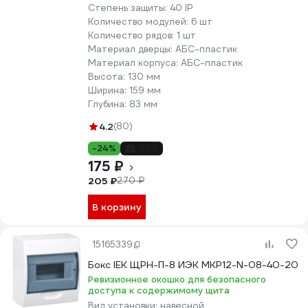
Степень защиты:
40 IP
Количество модулей:
6 шт
Количество рядов:
1 шт
Материал дверцы:
АБС-пластик
Материал корпуса:
АБС-пластик
Высота:
130 мм
Ширина:
159 мм
Глубина:
83 мм
4.2
(80)
-24%
-35%
175 ₽
205 ₽
270 ₽
В корзину
15165339
Бокс IEK ЩРН-П-8 ИЭК MKP12-N-08-40-20
Ревизионное окошко для безопасного
доступа к содержимому щита
Вид установки:
навесной