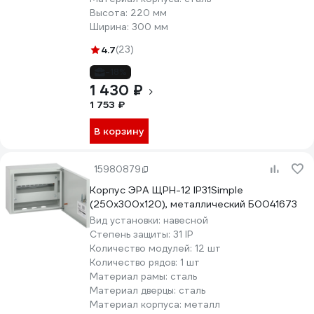
Высота:
220 мм
Ширина:
300 мм
4.7
(23)
-18%
1 430 ₽
1 753 ₽
В корзину
15980879
Корпус ЭРА ЩРН-12 IP31Simple
(250х300х120), металлический Б0041673
Вид установки:
навесной
Степень защиты:
31 IP
Количество модулей:
12 шт
Количество рядов:
1 шт
Материал рамы:
сталь
Материал дверцы:
сталь
Материал корпуса:
металл