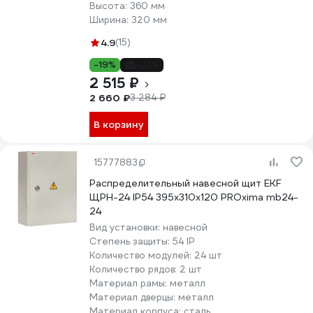
Высота:
360 мм
Ширина:
320 мм
4.9
(15)
-19%
-23%
2 515 ₽
2 660 ₽
3 284 ₽
В корзину
15777883
Распределительный навесной щит EKF
ЩРН-24 IP54 395x310x120 PROxima mb24-
24
Вид установки:
навесной
Степень защиты:
54 IP
Количество модулей:
24 шт
Количество рядов:
2 шт
Материал рамы:
металл
Материал дверцы:
металл
Материал корпуса:
сталь