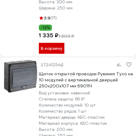
Высота:
300 мм
Ширина:
250 мм
3.9
(31)
-12%
1 335 ₽
1 509 ₽
В корзину
27241254
Щиток открытой проводки Рувинил Тусо на
10 модулей с вертикальной дверцей
250x200x107 мм 69011Ч
Вид установки:
навесной
Степень защиты:
66 IP
Количество модулей:
10 шт
Количество рядов:
1 шт
Материал дверцы:
АБС-пластик
Материал корпуса:
АБС-пластик
Высота:
200 мм
Ширина:
250 мм