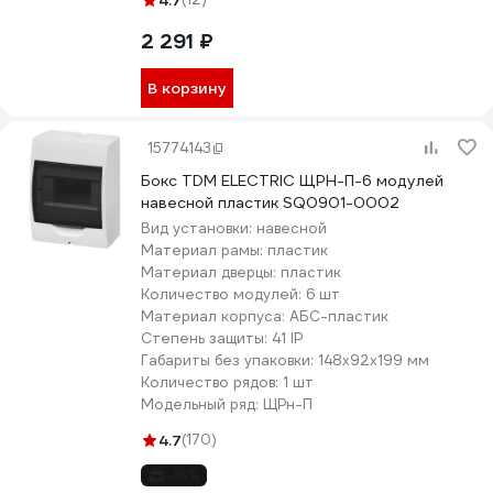
4.7
2 291 ₽
В корзину
15774143
Бокс TDM ELECTRIC ЩРН-П-6 модулей
навесной пластик SQ0901-0002
Вид установки:
навесной
Материал рамы:
пластик
Материал дверцы:
пластик
Количество модулей:
6 шт
Материал корпуса:
АБС-пластик
Степень защиты:
41 IP
Габариты без упаковки:
148х92х199 мм
Количество рядов:
1 шт
Модельный ряд:
ЩРн-П
4.7
(170)
-16%