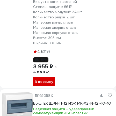
Вид установки:
навесной
Степень защиты:
66 IP
Количество модулей:
24 шт
Количество рядов:
2 шт
Материал рамы:
сталь
Материал дверцы:
сталь
Материал корпуса:
сталь
Высота:
395 мм
Ширина:
330 мм
4.6
(119)
-15%
3 955 ₽
4 648 ₽
В корзину
15165058
Бокс IEK ЩРН-П-12 ИЭК MKP12-N-12-40-10
Надежная защита – ударопрочный
самозатухающий АБС-пластик