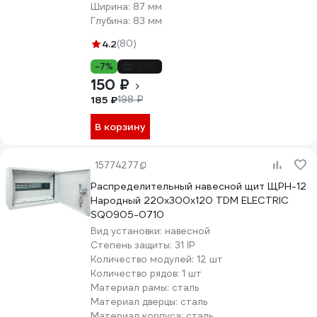
Ширина:
87 мм
Глубина:
83 мм
4.2
(80)
-7%
-24%
150 ₽
185 ₽
198 ₽
В корзину
15774277
Распределительный навесной щит ЩРН-12
Народный 220х300х120 TDM ELECTRIC
SQ0905-0710
Вид установки:
навесной
Степень защиты:
31 IP
Количество модулей:
12 шт
Количество рядов:
1 шт
Материал рамы:
сталь
Материал дверцы:
сталь
Материал корпуса:
сталь