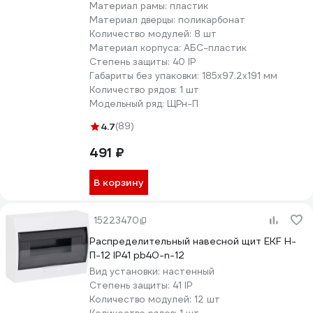
Материал рамы:
пластик
Материал дверцы:
поликарбонат
Количество модулей:
8 шт
Материал корпуса:
АБС-пластик
Степень защиты:
40 IP
Габариты без упаковки:
185х97.2х191 мм
Количество рядов:
1 шт
Модельный ряд:
ЩРн-П
4.7
(89)
491 ₽
В корзину
15223470
Распределительный навесной щит EKF Н-
П-12 IP41 pb40-n-12
Вид установки:
настенный
Степень защиты:
41 IP
Количество модулей:
12 шт