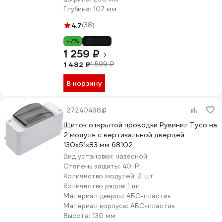
Глубина:
107 мм
4.7
(38)
-7%
-21%
1 259 ₽
1 482 ₽
1 599 ₽
В корзину
27240498
Щиток открытой проводки Рувинил Тусо на
2 модуля с вертикальной дверцей
130x51x83 мм 68102
Вид установки:
навесной
Степень защиты:
40 IP
Количество модулей:
2 шт
Количество рядов:
1 шт
Материал дверцы:
АБС-пластик
Материал корпуса:
АБС-пластик
Высота:
130 мм