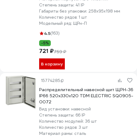
Степень защиты:
41 IP
Габариты без упаковки:
258x95x198 мм
Количество рядов:
1 шт
Модельный ряд:
ЩРн-П
4.5
(163)
-5%
721 ₽
759 ₽
В корзину
15774285
Распределительный навесной щит ЩРН-36
IP66 520х330х120 TDM ELECTRIC SQ0905-
0072
Вид установки:
навесной
Степень защиты:
66 IP
Количество модулей:
36 шт
Количество рядов:
3 шт
Материал рамы:
сталь