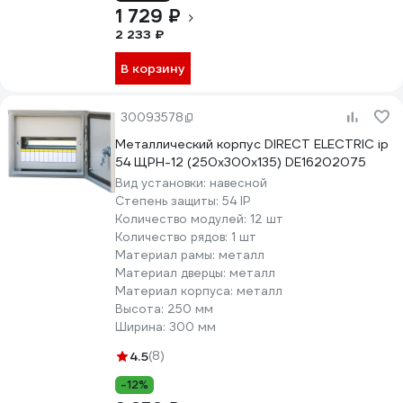
1 729 ₽
2 233 ₽
В корзину
30093578
Металлический корпус DIRECT ELECTRIC ip
54 ЩРН-12 (250x300x135) DE16202075
Вид установки:
навесной
Степень защиты:
54 IP
Количество модулей:
12 шт
Количество рядов:
1 шт
Материал рамы:
металл
Материал дверцы:
металл
Материал корпуса:
металл
Высота:
250 мм
Ширина:
300 мм
4.5
(8)
-12%