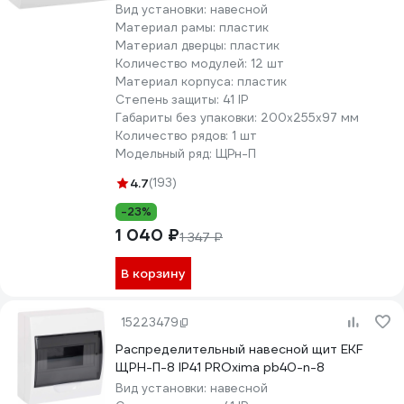
Вид установки:
навесной
Материал рамы:
пластик
Материал дверцы:
пластик
Количество модулей:
12 шт
Материал корпуса:
пластик
Степень защиты:
41 IP
Габариты без упаковки:
200х255х97 мм
Количество рядов:
1 шт
Модельный ряд:
ЩРн-П
4.7
(193)
-23%
1 040 ₽
1 347 ₽
В корзину
15223479
Распределительный навесной щит EKF
ЩРН-П-8 IP41 PROxima pb40-n-8
Вид установки:
навесной