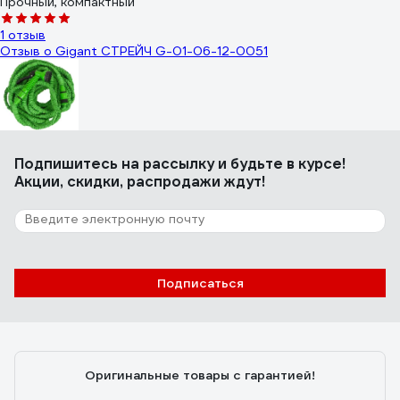
Прочный, компактный
1 отзыв
Отзыв о Gigant СТРЕЙЧ G-01-06-12-0051
Володин Кирилл Сергеевич
02.01.2017
Подпишитесь
на рассылку
и будьте в курсе!
Качество шланга
Акции, скидки, распродажи ждут!
27 отзывов
Отзыв о UNIPUMP ROLL TELESCOPE 69534
Подписаться
Сергей К.
01.01.2023
Гибкий, с пистолетом пока проблем нет
Оригинальные товары с гарантией!