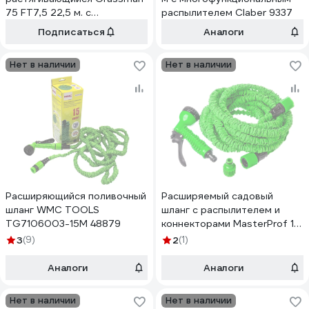
75 FT7,5 22,5 м. с
распылителем Claber 9337
пистолетом, адаптером,
Подписаться
Аналоги
соединителем (1/12) 019623
Нет в наличии
Нет в наличии
Расширяющийся поливочный
Расширяемый садовый
шланг WMC TOOLS
шланг с распылителем и
TG7106003-15M 48879
коннекторами MasterProf 15
м ДС.070848
3
(9)
2
(1)
Аналоги
Аналоги
Нет в наличии
Нет в наличии