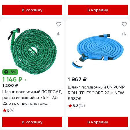
разбрызгивателем и
коннектором 1/2 168-004
В корзину
В корзину
-5%
1 146 ₽
1 967 ₽
1 206 ₽
Шланг поливочный UNIPUMP
Шланг поливочный ПОЛЕСАД
ROLL TELESCOPE 22 м NEW
растягивающийся 75 FT7,5
56805
22,5 м. с пистолетом,
3.3
(13)
адаптером, соединителем
5
(4)
(1/12) 019621
В корзину
В корзину