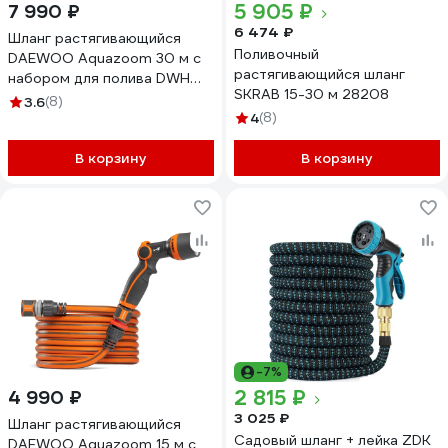
5 905 ₽
7 990 ₽
6 474 ₽
Шланг растягивающийся
Поливочный
DAEWOO Aquazoom 30 м с
растягивающийся шланг
набором для полива DWH
SKRAB 15-30 м 28208
6105
3.6
(8)
4
(8)
В корзину
В корзину
-7%
2 815 ₽
4 990 ₽
3 025 ₽
Шланг растягивающийся
Садовый шланг + лейка ZDK
DAEWOO Aquazoom 15 м с