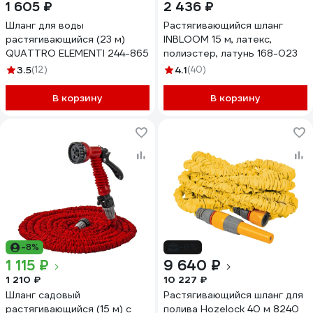
1 605 ₽
2 436 ₽
Шланг для воды
Растягивающийся шланг
растягивающийся (23 м)
INBLOOM 15 м, латекс,
QUATTRO ELEMENTI 244-865
полиэстер, латунь 168-023
3.5
(12)
4.1
(40)
В корзину
В корзину
-8%
-6%
1 115 ₽
9 640 ₽
1 210 ₽
10 227 ₽
Шланг садовый
Растягивающийся шланг для
растягивающийся (15 м) с
полива Hozelock 40 м 8240