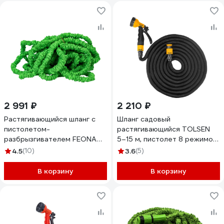
2 991 ₽
2 210 ₽
Растягивающийся шланг с
Шланг садовый
пистолетом-
растягивающийся TOLSEN
разбрызгивателем FEONA
5–15 м, пистолет 8 режимов,
30.5 м 144 0305 215522
коннектор 1/2 - 3/4" 57250
4.5
(10)
3.6
(5)
В корзину
В корзину