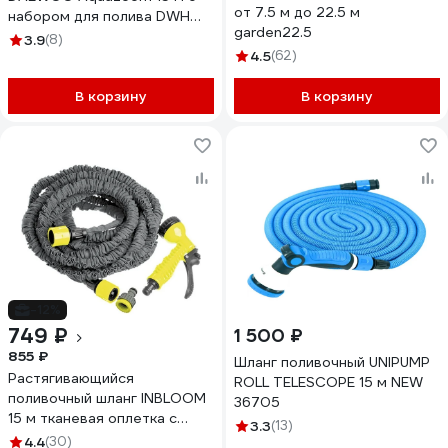
от 7.5 м до 22.5 м
набором для полива DWH
garden22.5
6102
3.9
(8)
4.5
(62)
В корзину
В корзину
-12%
749 ₽
1 500 ₽
855 ₽
Шланг поливочный UNIPUMP
Растягивающийся
ROLL TELESCOPE 15 м NEW
поливочный шланг INBLOOM
36705
15 м тканевая оплетка с
3.3
(13)
пистолетом-
4.4
(30)