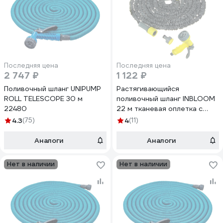
Последняя цена
Последняя цена
2 747 ₽
1 122 ₽
Поливочный шланг UNIPUMP
Растягивающийся
ROLL TELESCOPE 30 м
поливочный шланг INBLOOM
22480
22 м тканевая оплетка с
пистолетом-
4.3
(75)
4
(11)
разбрызгивателем и
коннектором 1/2 168-005
Аналоги
Аналоги
Нет в наличии
Нет в наличии