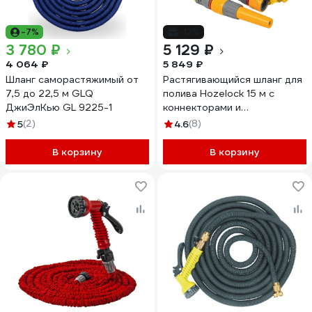
-7%
-12%
3 780 ₽
5 129 ₽
4 064 ₽
5 849 ₽
Шланг саморастяжимый от
Растягивающийся шланг для
7,5 до 22,5 м GLQ
полива Hozelock 15 м с
ДжиЭлКью GL 9225-1
коннекторами и
наконечником для шланга
5
(2)
4.6
(8)
8215 3600
В корзину
В корзину