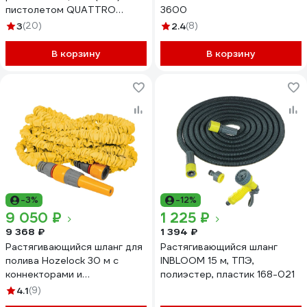
пистолетом QUATTRO
3600
ELEMENTI 241-239
3
(20)
2.4
(8)
В корзину
В корзину
-3%
-12%
9 050 ₽
1 225 ₽
9 368 ₽
1 394 ₽
Растягивающийся шланг для
Растягивающийся шланг
полива Hozelock 30 м с
INBLOOM 15 м, ТПЭ,
коннекторами и
полиэстер, пластик 168-021
наконечником для шланга
4.1
(9)
8230 3600