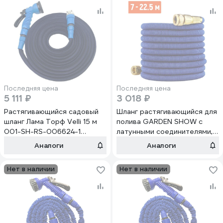
Последняя цена
Последняя цена
5 111 ₽
3 018 ₽
Растягивающийся садовый
Шланг растягивающийся для
шланг Лама Торф Velli 15 м
полива GARDEN SHOW с
001-SH-RS-006624-1
латунными соединителями,
4680010313497
от 7 м до 22.5 м
Аналоги
Аналоги
ПТ000003080
Нет в наличии
Нет в наличии