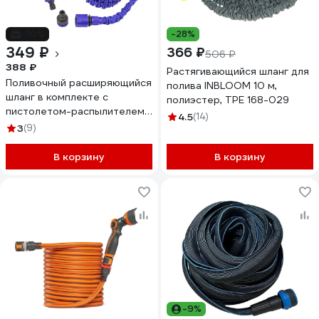
-10%
-28%
349 ₽
366 ₽
506 ₽
388 ₽
Растягивающийся шланг для
Поливочный расширяющийся
полива INBLOOM 10 м,
шланг в комплекте с
полиэстер, TPE 168-029
пистолетом-распылителем
4.5
(14)
WMC TOOLS иск. латекс, 15
3
(9)
м, 7 режимов полива WMC-
TG7106003 New(54698)
В корзину
В корзину
-9%