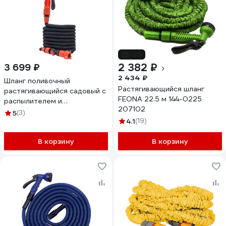
-2%
2 382 ₽
3 699 ₽
2 434 ₽
Шланг поливочный
Растягивающийся шланг
растягивающийся садовый с
FEONA 22.5 м 144-0225
распылителем и
207102
коннекторами, 25 м. Верхний
5
(3)
слой трикотажная вязка MPF
4.1
(19)
ДС.071770
В корзину
В корзину