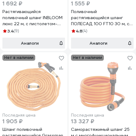
1 692 ₽
1 555 ₽
Растягивающийся
Поливочный
поливочный шланг INBLOOM
растягивающийся шланг
люкс 22 м, с пистолетом-
ПОЛЕСАД 100 FT10 30 м, с
распылителем 8 режимов
пистолетом, адаптером,
3.4
(9)
4.8
(4)
160-036
соединителем (1/8) 019622
Аналоги
Аналоги
Нет в наличии
Нет в наличии
Последняя цена
Последняя цена
1 905 ₽
13 327 ₽
Шланг поливочный
Саморастяжимый шланг 25
растягивающийся Grassman
м с многофункциональным