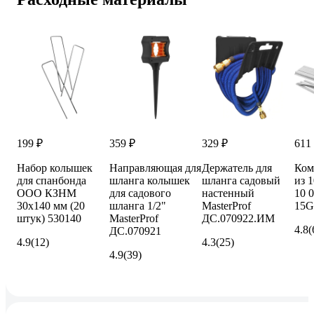
199 ₽
359 ₽
329 ₽
611
Набор колышек
Направляющая для
Держатель для
Ком
для спанбонда
шланга колышек
шланга садовый
из 
ООО КЗНМ
для садового
настенный
10 
30x140 мм (20
шланга 1/2"
MasterProf
15G
штук) 530140
MasterProf
ДС.070922.ИМ
4.8
(
ДС.070921
4.9
(12)
4.3
(25)
4.9
(39)