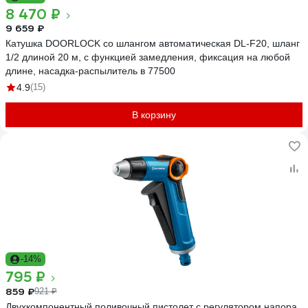
8 470 ₽
9 659 ₽
Катушка DOORLOCK со шлангом автоматическая DL-F20, шланг
1/2 длиной 20 м, с функцией замедления, фиксация на любой
длине, насадка-распылитель в 77500
4.9
(15)
В корзину
-14%
795 ₽
859 ₽
921 ₽
Двухкомпонентный поливочный пистолет с регулятором напора