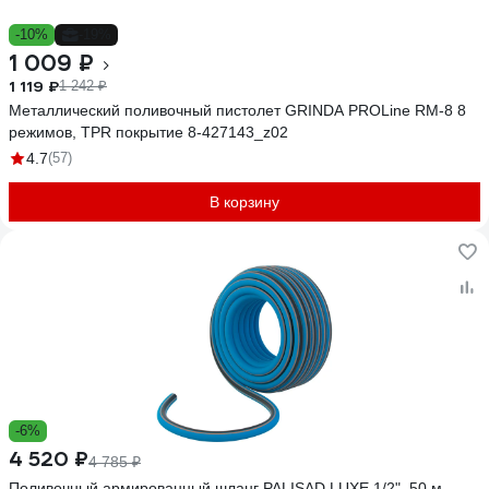
-10%
-19%
1 009 ₽
1 119 ₽
1 242 ₽
Металлический поливочный пистолет GRINDA PROLine RM-8 8
режимов, TPR покрытие 8-427143_z02
4.7
(57)
В корзину
-6%
4 520 ₽
4 785 ₽
Поливочный армированный шланг PALISAD LUXE 1/2", 50 м