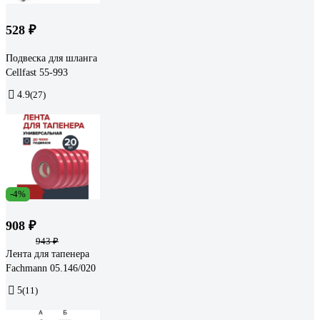
528 ₽
Подвеска для шланга
Cellfast 55-993
4.9
(27)
-4%
908 ₽
943 ₽
Лента для тапенера
Fachmann 05.146/020
5
(11)