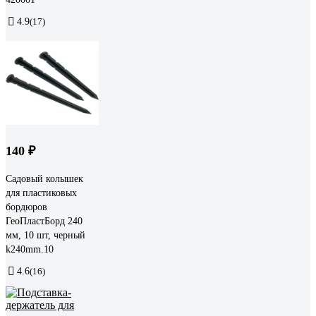
4.9
(17)
140 ₽
Садовый колышек
для пластиковых
бордюров
ГеоПластБорд 240
мм, 10 шт, черный
k240mm.10
4.6
(16)