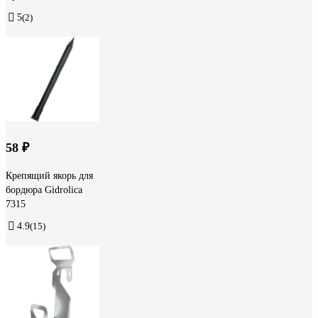
5
(2)
58 ₽
Крепящий якорь для
бордюра Gidrolica
7315
4.9
(15)