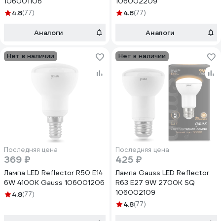
106001106
106002209
4.8
(77)
4.8
(77)
Аналоги
Аналоги
Нет в наличии
Нет в наличии
Последняя цена
Последняя цена
369 ₽
425 ₽
Лампа LED Reflector R50 E14
Лампа Gauss LED Reflector
6W 4100K Gauss 106001206
R63 E27 9W 2700K SQ
106002109
4.8
(77)
4.8
(77)