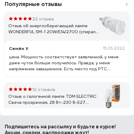
Популярные отзывы
22 отзыва
Отзыв об энергосберегающей лампе
WONDERFUL SM-1 20W/E14/2700 (спираль)
900405
Семён У.
15.05.2022
цена. Мощность соответствует заявленной, у меня
даже чуток больше получилось. Правда, у меня
напряжение завышенное. Есть место под РТС
прогрева, но он не распаян. Свет приятный.
12 отзывов
Отзыв о галогенной лампе TDM ELECTRIC
Свеча прозрачная, 28 Вт-230 В-Е27
SQ0341-0095
Владислав
21.05.2025
Подпишитесь
на рассылку
и будьте в курсе!
Свет теплый, при низком напряжении не отключаются
Акции, скидки, распродажи ждут!
полностью, как это делают светодиоды, а чуть-чуть