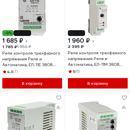
-9%
-14%
-18%
1 685 ₽
1 960 ₽
2 395 ₽
1 785 ₽
1 952 ₽
Реле контроля трехфазного
Реле контроля трехфазного
напряжения Реле и
напряжения Реле и
Автоматика, ЕЛ-11М 380В
Автоматика, ЕЛ-11Е 380В
50Гц A8222-77135181
50Гц A8222-77135136
5
(6)
4.3
(7)
В корзину
В корзину