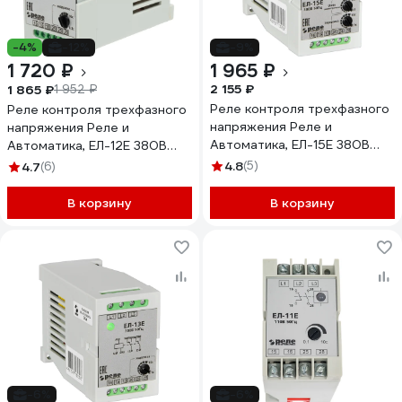
-4%
-12%
-9%
1 720 ₽
1 965 ₽
2 155 ₽
1 865 ₽
1 952 ₽
Реле контроля трехфазного
Реле контроля трехфазного
напряжения Реле и
напряжения Реле и
Автоматика, ЕЛ-15Е 380В
Автоматика, ЕЛ-12Е 380В
50Гц A8222-77135358
50Гц A8222-77135242
4.8
(5)
4.7
(6)
В корзину
В корзину
-6%
-6%