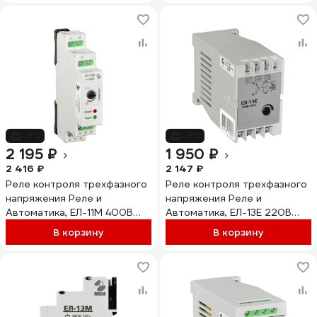
-9%
-9%
2 195 ₽
1 950 ₽
2 416 ₽
2 147 ₽
Реле контроля трехфазного
Реле контроля трехфазного
напряжения Реле и
напряжения Реле и
Автоматика, ЕЛ-11М 400В
Автоматика, ЕЛ-13Е 220В
50Гц A8222-77135198
50Гц A8222-77135297
В корзину
В корзину