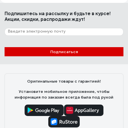
Аккуратно сделан, компактный. Показывает текущую
температуру с выносного датчика-удобно для
Подпишитесь
на рассылку
и будьте в курсе!
настройки. Индикация понятная и информативная в
Акции, скидки, распродажи ждут!
том числе по ошибкам
5 отзывов
Отзыв о реле контроля трехфазного
напряжения Реле и Автоматика ЕЛ-13Е
Подписаться
380В 50Гц A8222-77135303
Александр П.
16.05.2022
Работает.
Оригинальные товары с гарантией!
Установите мобильное приложение, чтобы
информация по заказам всегда была под рукой