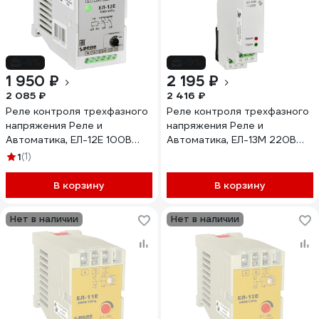
-6%
-9%
1 950 ₽
2 195 ₽
2 085 ₽
2 416 ₽
Реле контроля трехфазного
Реле контроля трехфазного
напряжения Реле и
напряжения Реле и
Автоматика, ЕЛ-12Е 100В
Автоматика, ЕЛ-13М 220В
50Гц A8222-77135228
50Гц A8222-77135310
1
(1)
В корзину
В корзину
Нет в наличии
Нет в наличии