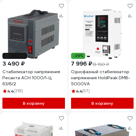
до -16%
-39%
3 490 ₽
7 996 ₽
13 190 ₽
Стабилизатор напряжения
Однофазный стабилизатор
Ресанта АСН 1000/1-Ц
напряжения HoldPeak DMB-
63/6/2
5000VA
4.4
(318)
4.4
(57)
В корзину
В корзину