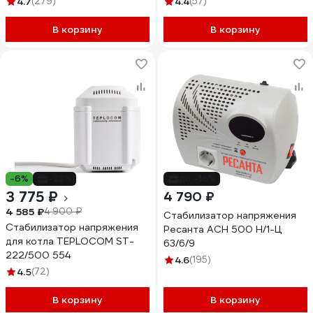
4.7
(279)
4.4
(57)
285940
В корзину
В корзину
-6%
-23%
до -16%
3 775 ₽
4 790 ₽
4 585 ₽
4 900 ₽
Стабилизатор напряжения
Стабилизатор напряжения
Ресанта АСН 500 Н/1-Ц
для котла TEPLOCOM ST-
63/6/9
222/500 554
4.6
(195)
4.5
(72)
В корзину
В корзину