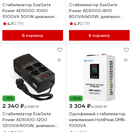
Стабилизатор ExeGate
Стабилизатор ExeGate
Power AD5000-1000
Power AD5000-800
1000VA 500W диапазон
800VA/400W, диапазон
150-280В 4 евророзетки
150-280В, 4 евророзетки
4.7
(279)
4.7
(279)
285939
285938
В корзину
В корзину
-13%
-34%
2 340 ₽
3 304 ₽
2 681 ₽
4 990 ₽
Стабилизатор ExeGate
Однофазный стабилизатор
Power AD5000-1200
напряжения HoldPeak DMB-
1200VA/600W, диапазон
1000VA
150-280В, 4 евророзетки