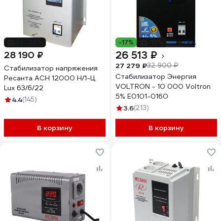
до -20%
-17%
-19%
26 513 ₽
28 190 ₽
27 279 ₽
32 900 ₽
Стабилизатор напряжения
Стабилизатор Энергия
Ресанта АСН 12000 Н/1-Ц
VOLTRON - 10 000 Voltron
Lux 63/6/22
5% Е0101-0160
4.4
(145)
3.6
(213)
В корзину
В корзину