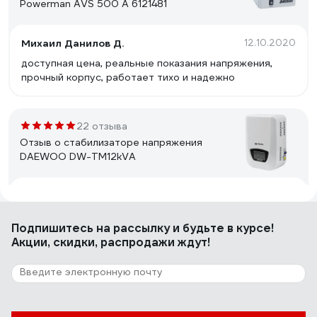
Powerman AVS 500 A 6121481
Михаил Данилов Д.
12.10.2020
доступная цена, реальные показания напряжения,
прочный корпус, работает тихо и надежно
22 отзыва
Отзыв о стабилизаторе напряжения
DAEWOO DW-TM12kVA
Константин Николаевич Л.
15.03.2017
аккуратный внешний вид, крепление на стену, есть
Подпишитесь
на рассылку
и будьте в курсе!
Байпас
Акции, скидки, распродажи ждут!
3 отзыва
Отзыв о Стабилизатор напряжения
SmartWatt AVR SERVO 20000SF