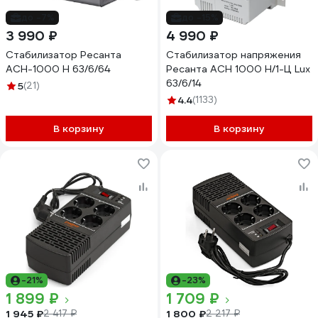
до -7%
до -15%
3 990 ₽
4 990 ₽
Стабилизатор Ресанта
Стабилизатор напряжения
АСН-1000 Н 63/6/64
Ресанта АСН 1000 Н/1-Ц Lux
63/6/14
5
(21)
4.4
(1133)
В корзину
В корзину
-21%
-23%
1 899 ₽
1 709 ₽
1 945 ₽
1 800 ₽
2 417 ₽
2 217 ₽