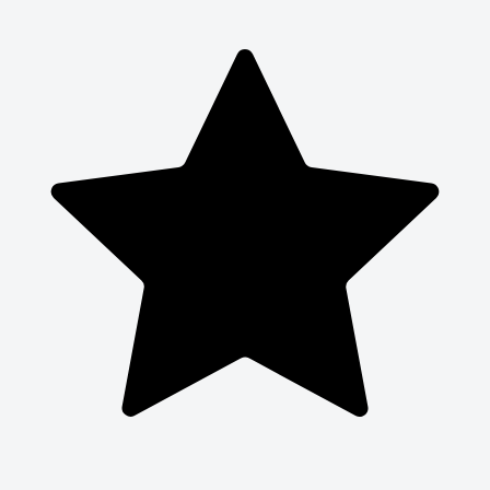
цвета) и Classic (серо-синего цвета), перегиб
осуществляется на пустых шлангах). Не теряет эластичности
со временем (есть защита от ультрафиолета). Допускает
замораживание (морозоустойчивость). Однако воду на зиму
всё же лучше сливать (хотя бы сбрасывать давление), чтобы
не допустить повреждения соединений. Хорошо заметен в
траве (правда, похуже, чем Gardena Basic, который
практически весь рыжий, но гораздо лучше, чем Classic).
Имеется насечка на внешних стенках для лучшего удержания
соединений. Заявлена очень большая долговечность
(гарантируется 20 лет против 8 и 12 у Classic и Basic).
Официально заявлено отсутствие фталатов и тяжелых
металлов (у многих фирм нет вообще никакой информации).