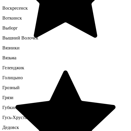
Воскресенск
Воткинск
Выборг
Вышний Волочек
Вязники
Вязьма
Геленджик
Голицыно
Грозный
Грязи
Губкин
Гусь-Хрустальный
Дедовск