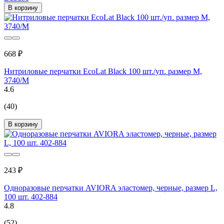
В корзину
668 ₽
Нитриловые перчатки EcoLat Black 100 шт./уп. размер M,
3740/M
4.6
(40)
В корзину
243 ₽
Одноразовые перчатки AVIORA эластомер, черные, размер L,
100 шт. 402-884
4.8
(52)