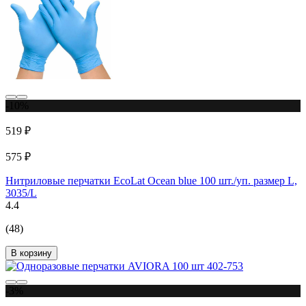
-10%
519 ₽
575 ₽
Нитриловые перчатки EcoLat Ocean blue 100 шт./уп. размер L,
3035/L
4.4
(48)
В корзину
-3%