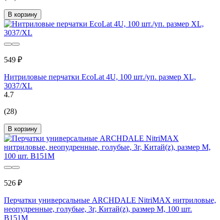
В корзину
549 ₽
Нитриловые перчатки EcoLat 4U, 100 шт./уп. размер XL,
3037/XL
4.7
(28)
В корзину
526 ₽
Перчатки универсальные ARCHDALE NitriMAX нитриловые,
неопудренные, голубые, 3г, Китай(z), размер M, 100 шт.
B151M