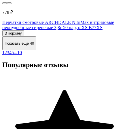
778 ₽
Перчатки смотровые ARCHDALE NitriMax нитриловые
неопудренные сиреневые 3,8г 50 пар, р.XS B77XS
В корзину
Показать еще 40
1
2
3
4
5
...
10
Популярные отзывы