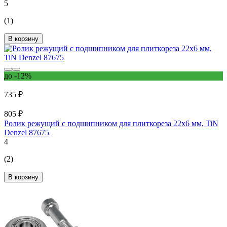
5
(1)
В корзину
до -12%
735 ₽
805 ₽
Ролик режущий с подшипником для плиткореза 22x6 мм, TiN
Denzel 87675
4
(2)
В корзину