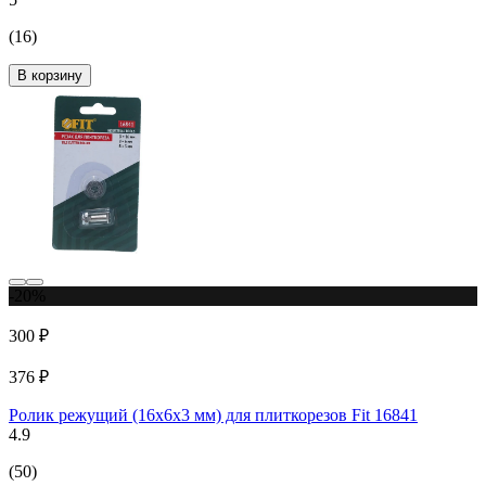
(16)
В корзину
-20%
300 ₽
376 ₽
Ролик режущий (16х6х3 мм) для плиткорезов Fit 16841
4.9
(50)