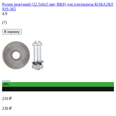
Ролик режущий (22.5х6х5 мм; ВК8) для плиткореза КОБАЛЬТ
919-365
4.9
(7)
В корзину
-4%
-12%
210 ₽
230 ₽