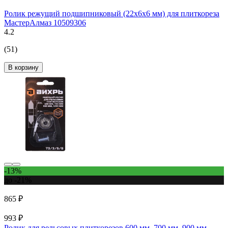
Ролик режущий подшипниковый (22x6х6 мм) для плиткореза
МастерАлмаз 10509306
4.2
(51)
В корзину
-13%
до -21%
865 ₽
993 ₽
Ролик для рельсовых плиткорезов 600 мм, 700 мм, 900 мм,