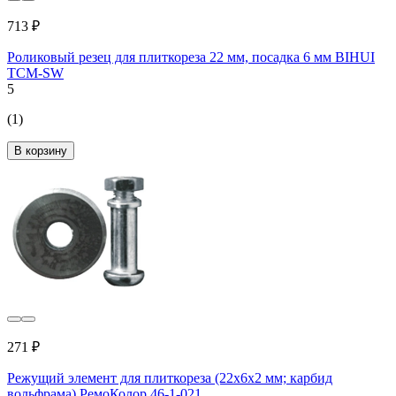
713 ₽
Роликовый резец для плиткореза 22 мм, посадка 6 мм BIHUI
TCM-SW
5
(1)
В корзину
271 ₽
Режущий элемент для плиткореза (22x6х2 мм; карбид
вольфрама) РемоКолор 46-1-021