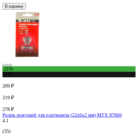
В корзину
-21%
-25%
209 ₽
219 ₽
278 ₽
Ролик режущий для плиткореза (22х6х2 мм) MTX 87669
4.1
(35)