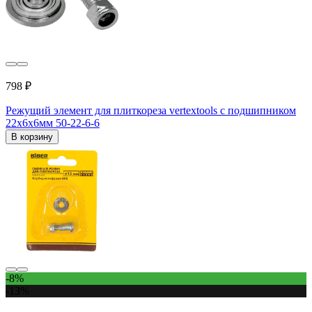
798 ₽
Режущий элемент для плиткореза vertextools с подшипником
22x6х6мм 50-22-6-6
В корзину
-8%
-13%