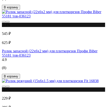
В корзину
-13%
545 ₽
625 ₽
Ролик запасной (22х6х2 мм) для плиткорезов Профи Biber
55181 тов-036123
4.9
(8)
В корзину
-20%
229 ₽