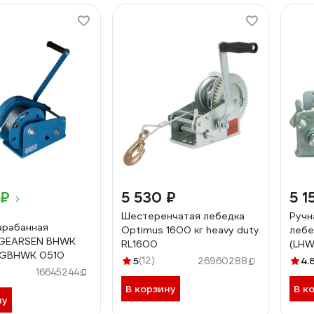
 ₽
5 530 ₽
5 1
Шестеренчатая лебедка
Ручн
арабанная
Optimus 1600 кг heavy duty
лебе
 GEARSEN BHWK
RL1600
(LHW)
 GBHWK 0510
20 м 
5
(12)
4.
26960288
16645244
В корзину
В к
ну