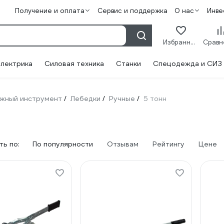
Получение и оплата
Сервис и поддержка
О нас
Инве
Избранное
лектрика
Силовая техника
Станки
Спецодежда и СИЗ
жный инструмент
Лебедки
Ручные
5 тонн
/
/
/
ь по:
По популярности
Отзывам
Рейтингу
Цене