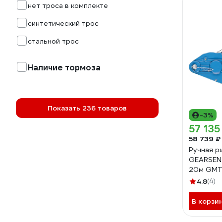
нет троса в комплекте
синтетический трос
стальной трос
Наличие тормоза
Показать 236 товаров
-3%
57 135
58 739 ₽
Ручная р
GEARSEN 
20м GMT
4.8
(4)
В корзи