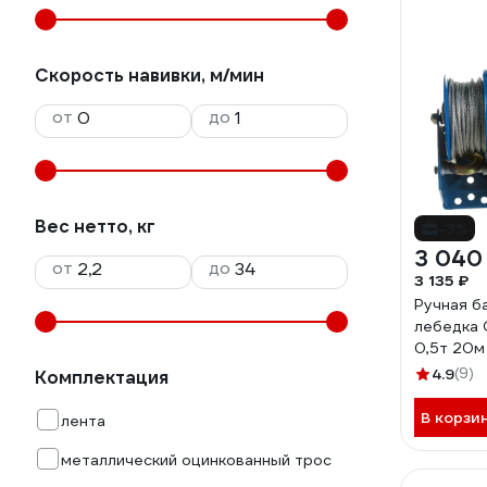
Скорость навивки, м/мин
от
до
Вес нетто, кг
-3%
3 040
от
до
3 135 ₽
Ручная б
лебедка
0,5т 20
4.9
(9)
Комплектация
В корзи
лента
металлический оцинкованный трос