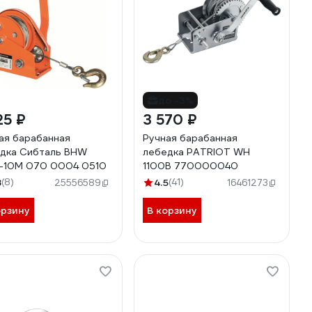
до -3%
25 ₽
3 570 ₽
ая барабанная
Ручная барабанная
дка Сибталь BHW
лебедка PATRIOT WH
-10М 070 0004 0510
1100B 770000040
8
(8)
4.5
(41)
25556589
16461273
орзину
В корзину