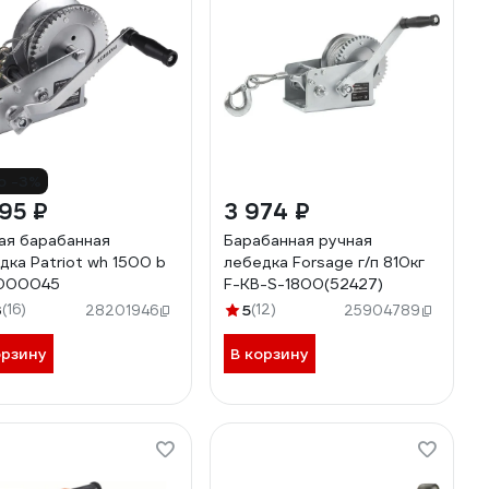
о -3%
95 ₽
3 974 ₽
ая барабанная
Барабанная ручная
дка Patriot wh 1500 b
лебедка Forsage г/п 810кг
000045
F-KB-S-1800(52427)
3
(16)
5
(12)
28201946
25904789
орзину
В корзину