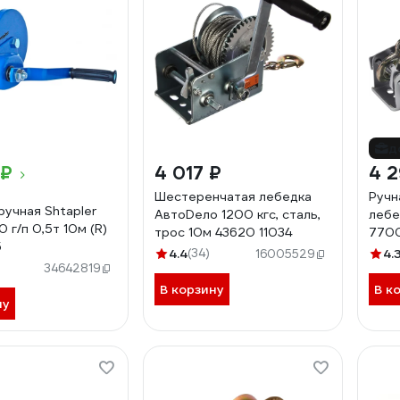
д
 ₽
4 017 ₽
4 2
Шестеренчатая лебедка
Ручн
ручная Shtapler
АвтоDело 1200 кгс, сталь,
лебе
 г/п 0,5т 10м (R)
трос 10м 43620 11034
770
5
4.4
(34)
4.
16005529
34642819
В корзину
В к
ну