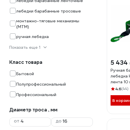
лебедки барабанные ленточные
лебедки барабанные тросовые
монтажно-тяговые механизмы
(МТМ)
ручная лебедка
Показать еще 1
5 434
Класс товара
Ручная б
Бытовой
лебедка 
лента 10
Полупрофессиональный
4.6
(44)
Профессиональный
В корзи
Диаметр троса , мм
от
до