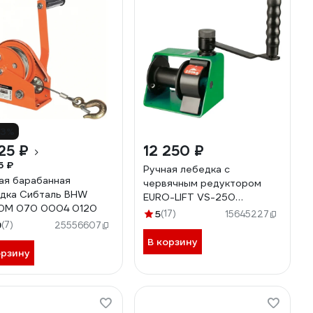
13%
25 ₽
12 250 ₽
5 ₽
Ручная лебедка с
ая барабанная
червячным редуктором
дка Сибталь BHW
EURO-LIFT VS-250
0М 070 0004 0120
00009336 (250 кг, канат
5
(17)
15645227
9
(7)
20м)
25556607
В корзину
орзину