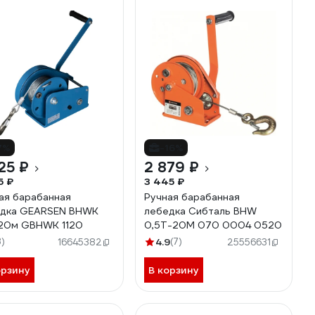
7%
-16%
25 ₽
2 879 ₽
5 ₽
3 445 ₽
ая барабанная
Ручная барабанная
дка GEARSEN BHWK
лебедка Сибталь BHW
 20м GBHWK 1120
0,5Т-20М 070 0004 0520
3)
4.9
(7)
16645382
25556631
орзину
В корзину