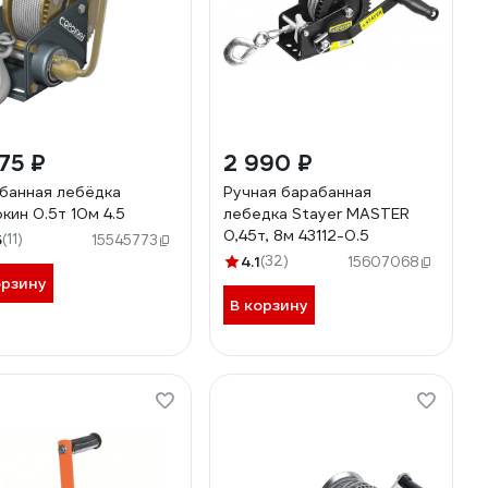
75 ₽
2 990 ₽
банная лебёдка
Ручная барабанная
кин 0.5т 10м 4.5
лебедка Stayer MASTER
0,45т, 8м 43112-0.5
5
(11)
15545773
4.1
(32)
15607068
орзину
В корзину