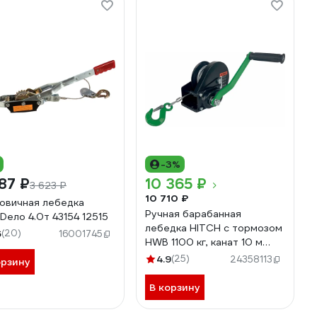
-3%
87 ₽
10 365 ₽
3 623 ₽
10 710 ₽
овичная лебедка
Ручная барабанная
Dело 4.0т 43154 12515
лебедка HITCH с тормозом
6
(20)
16001745
HWB 1100 кг, канат 10 м
SZ073178
4.9
(25)
24358113
орзину
В корзину