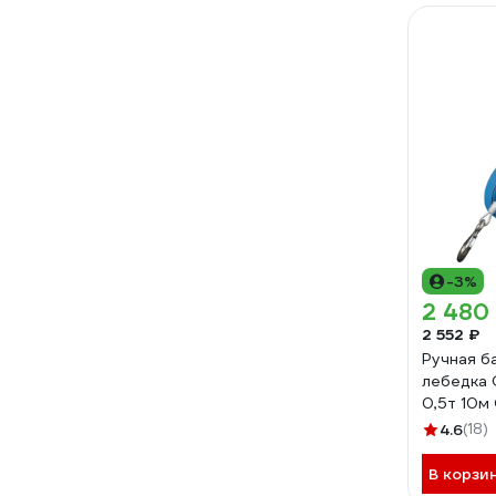
-3%
2 480
2 552 ₽
Ручная б
лебедка
0,5т 10м
4.6
(18)
В корзи