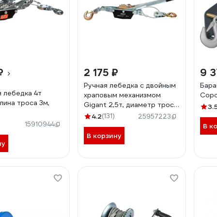
₽
2 175 ₽
9 3
Ручная лебедка с двойным
Бара
 лебедка 4т
храповым механизмом
Соро
лина троса 3м,
Gigant 2,5т, диаметр троса
3.
4.8мм, длина троса 3,3м,
4.2
(131)
25957223
GEW-21
15910944
В к
В корзину
ну