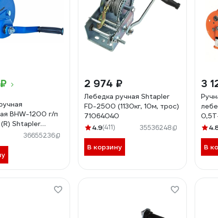
 ₽
2 974 ₽
3 1
Лебедка ручная Shtapler
Ручн
ручная
FD-2500 (1130кг, 10м, трос)
лебе
ая BHW-1200 г/п
71064040
0,5Т
(R) Shtapler
4.9
(411)
4.
35536248
0
36655236
В корзину
В к
ну