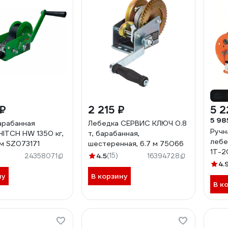
-
 ₽
2 215 ₽
5 2
5 98
арабанная
Лебедка СЕРВИС КЛЮЧ 0.8
Ручн
HITCH HW 1350 кг,
т, барабанная,
лебе
 м SZ073171
шестеренная, 6.7 м 75066
1Т-2
4.5
(15)
24358071
16394728
4.
ну
В корзину
В к