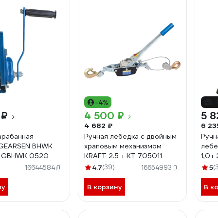
-4%
-
 ₽
4 500 ₽
5 8
4 682 ₽
6 23
арабанная
Ручная лебедка с двойным
Ручн
 GEARSEN BHWK
храповым механизмом
лебе
м GBHWK 0520
KRAFT 2.5 т KT 705011
1,0т
4.7
(39)
5
(
16644584
16654993
ну
В корзину
В к