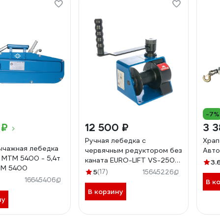
-7%
 ₽
12 500 ₽
3 3
Ручная лебедка с
Храп
ычажная лебедка
червячным редуктором без
Авто
MTM 5400 - 5,4т
каната EURO-LIFT VS-250
3.
M 5400
00005074 (г/п 250 кг)
5
(17)
15645226
16645406
В к
В корзину
ну