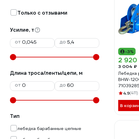
Только с отзывами
Усилие, т
от
до
-3%
2 920
3 004 ₽
Длина троса/ленты/цепи, м
Лебедка 
BHW-1200
от
до
7103928
4.9
(411)
В корзи
Тип
лебедка барабанные цепные