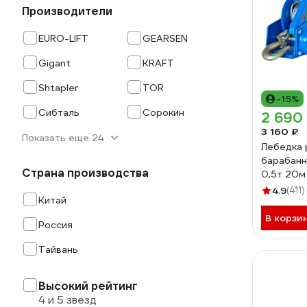
Производители
EURO-LIFT
GEARSEN
Gigant
KRAFT
Shtapler
TOR
-15%
Сибталь
Сорокин
2 690
3 160 ₽
Показать еще 24
Лебедка 
барабанн
Страна производства
0,5т 20м 
7105691
4.9
(411)
Китай
В корзи
Россия
Тайвань
Высокий рейтинг
4 и 5 звезд