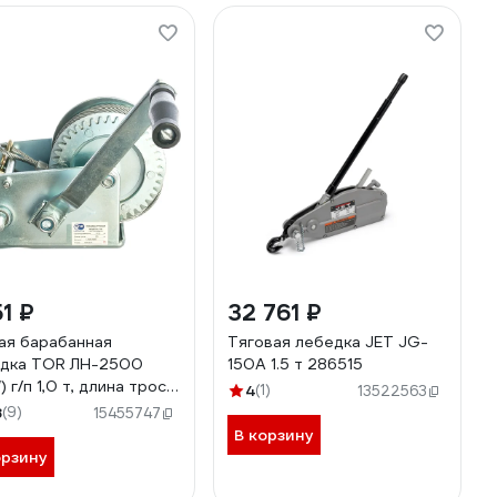
51 ₽
32 761 ₽
ая барабанная
Тяговая лебедка JET JG-
дка TOR ЛН-2500
150A 1.5 т 286515
 г/п 1,0 т, длина троса
4
(1)
13522563
11313
8
(9)
15455747
В корзину
орзину