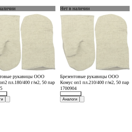
наличии
Нет в наличии
нтовые рукавицы ООО
Брезентовые рукавицы ООО
оп2 пл.180/400 г/м2, 50 пар
Комус оп1 пл.210/400 г/м2, 50 пар
5
1700904
522
30699080
ги
Аналоги