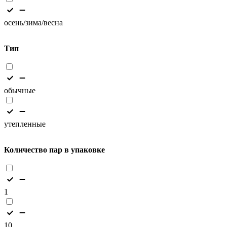
осень/зима/весна
Тип
обычные
утепленные
Количество пар в упаковке
1
10