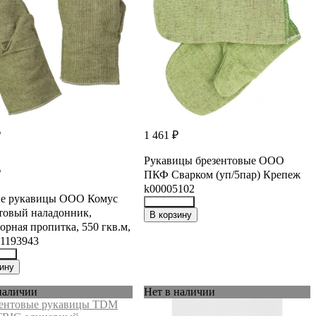
₽
1 461 ₽
Рукавицы брезентовые ООО
₽
ПКФ Сварком (уп/5пар) Крепеж
k00005102
ие рукавицы ООО Комус
товый наладонник,
39364282
В корзину
орная пропитка, 550 гкв.м,
 1193943
837
ину
наличии
Нет в наличии