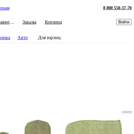
орам
8 800 550-37-70
Сравнение
Заказы
Корзина
Войти
хника
Авто
Для юрлиц