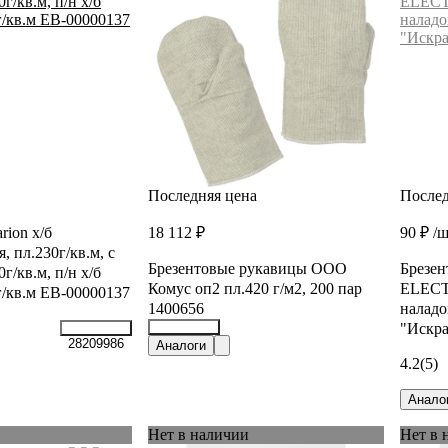
Последняя цена
Послед
rion х/б
18 112 ₽
90 ₽
/
, пл.230г/кв.м, с
Брезентовые рукавицы ООО
Брезе
0г/кв.м, п/н х/б
Комус оп2 пл.420 г/м2, 200 пар
ELECT
г/кв.м ЕВ-00000137
1400656
наладо
"Искра
30698870
28209986
Аналоги
4.2
(5)
Анало
Нет в наличии
Нет в 