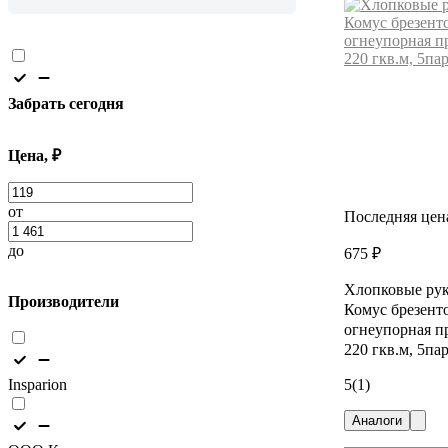
Забрать сегодня
Цена, ₽
от
Последняя цен
до
675 ₽
Хлопковые ру
Производители
Комус брезент
огнеупорная п
220 гкв.м, 5па
Insparion
5
(1)
Аналоги