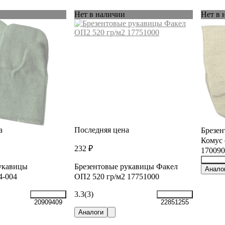
Нет в наличии
Нет в 
а
Последняя цена
Брезе
Комус 
232 ₽
170090
укавицы
Брезентовые рукавицы Факел
30698
Анало
4-004
ОП2 520 гр/м2 17751000
3.3
(3)
20909409
22851255
Аналоги