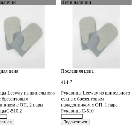
наличии
Нет в наличии
няя цена
Последняя цена
414 ₽
цы Leeway из шинельного
Рукавицы Leeway из шинельного
с брезентовым
сукна с брезентовым
нником с ОП, 2 пары
наладонником с ОП, 1 пара
ицыС-510.2
РукавицыС-510
652
36344616
саться
Подписаться