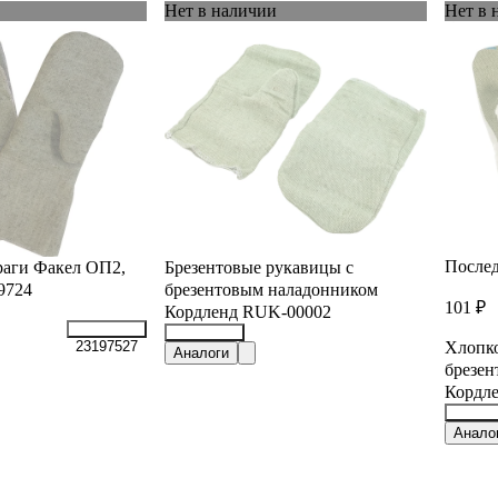
Нет в наличии
Нет в 
Послед
раги Факел ОП2,
Брезентовые рукавицы с
9724
брезентовым наладонником
101 ₽
Кордленд RUK-00002
Хлопк
23197527
26590607
Аналоги
брезен
Кордл
26590
Анало