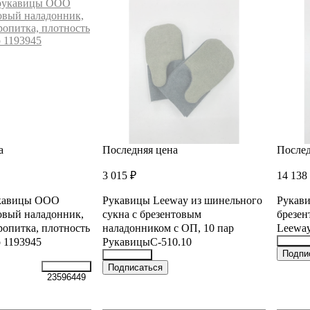
а
Последняя цена
Послед
3 015 ₽
14 138
кавицы ООО
Рукавицы Leeway из шинельного
Рукави
овый наладонник,
сукна с брезентовым
брезен
ропитка, плотность
наладонником с ОП, 10 пар
Leeway
р 1193945
РукавицыС-510.10
36344
Подпи
36344640
Подписаться
23596449