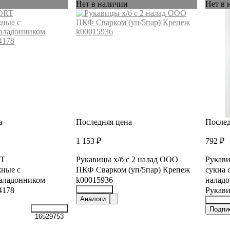
Нет в наличии
Нет в 
а
Последняя цена
Послед
1 153 ₽
792 ₽
RT
Рукавицы х/б с 2 налад ООО
Рукави
ные с
ПКФ Сварком (уп/5пар) Крепеж
сукна 
аладонником
k00015936
наладо
4178
Рукав
39375910
Аналоги
36344
Подпи
16529753