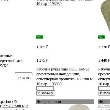
-8%
-8%
1 265 ₽
1 330 
пленные
1 375 ₽
1 440 
рстяной мех,
 РУК2
Рабочие рукавицы ООО Комус
Рабоч
брезентовый наладонник,
брезен
38182188
огнеупорная пропитка, 480 гкв.м,
огнеуп
10 пар 1193939
10 пар
23595351
23592
В корзину
В корз
Нет в наличии
Нет в 