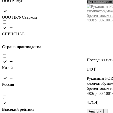
ООО Комус
Нет в наличии
ООО ПКФ Сварком
СПЕЦСНАБ
Страна производства
Последняя цен
Китай
140 ₽
Рукавицы FO
хлопчатобумаж
Россия
брезентовым н
480гр. 00-1001
4.7
(14)
Высокий рейтинг
Аналоги