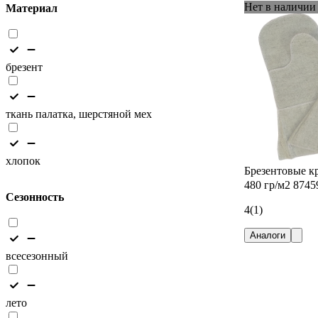
Нет в наличии
Материал
брезент
ткань палатка, шерстяной мех
хлопок
Брезентовые к
480 гр/м2 8745
Сезонность
4
(1)
Аналоги
всесезонный
лето