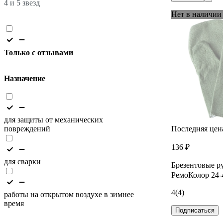
4 и 5 звезд
Нет в наличии
Только с отзывами
Назначение
для защиты от механических
повреждений
Последняя цен
136 ₽
для сварки
Брезентовые р
РемоКолор 24-
4
(4)
работы на открытом воздухе в зимнее
время
Подписаться