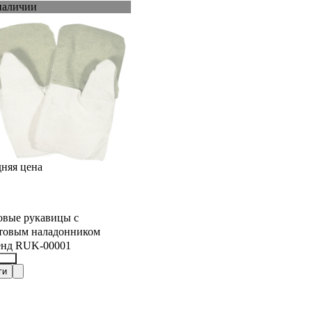
наличии
няя цена
овые рукавицы с
товым наладонником
енд RUK-00001
657
ги