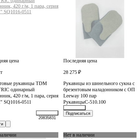
няя цена
Последняя цена
шт
28 275 ₽
нтовые рукавицы TDM
Рукавицы из шинельного сукна с
RIC одинарный
брезентовым наладонником с ОП
нник, 420 г/м, 1 пара, серия
Leeway 100 пар
" SQ1016-0511
РукавицыС-510.100
36344682
Подписаться
20835831
ги
наличии
Нет в наличии