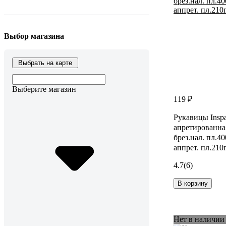
Выбор магазина
Выбрать на карте
Выберите магазин
119 ₽
Рукавицы Inspa
апретированная
брез.нал. пл.40
аппрет. пл.210
4.7
(6)
В корзину
Нет в наличии