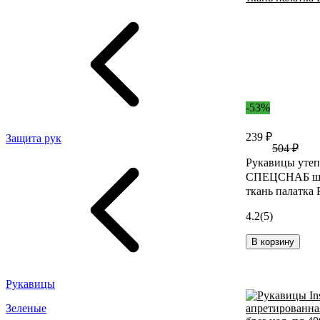
-53%
239 ₽
Защита рук
504 ₽
Рукавицы уте
СПЕЦСНАБ ше
ткань палатка
4.2
(5)
В корзину
Рукавицы
Зеленые