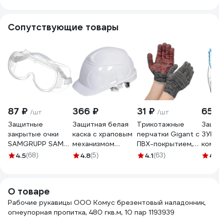
Сопутствующие товары
87 ₽
366 ₽
31 ₽
650
/шт
/шт
Защитные
Защитная белая
Трикотажные
Защи
закрытые очки
каска с храповым
перчатки Gigant с
ЗУБР
SAMGRUPP SAMC-
механизмом
ПВХ-покрытием,
комп
073000001
регулировки
серые GGC-13
щитк
4.5
(68)
4.8
(5)
4.1
(63)
4.
РемоКолор 22-4-
007
О товаре
Рабочие рукавицы ООО Комус брезентовый наладонник,
огнеупорная пропитка, 480 гкв.м, 10 пар 1193939