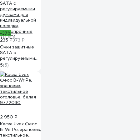
168083/7
-37%
235 ₽
373 ₽
Очки защитные
SATA с
регулируемыми
дужками для
5
(5)
индивидуальной
посадки,
ударопрочные
YF0101
2 950 ₽
Каска Uvex Феос
B-Wr Pe, храповик,
текстильное