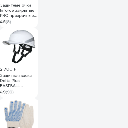
Защитные очки
Inforce закрытые
PRO прозрачные
линзы 04-24-02
4.5
(8)
2 700 ₽
Защитная каска
Delta Plus
BASEBALL
DIAMOND V UP из
4.9
(99)
ABS, белая
DIAM5UPBCFLBS