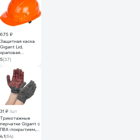
675 ₽
Защитная каска
Gigant Lid,
храповая
регулировка,
5
(37)
оранжевая GHL-21
31 ₽
/шт
Трикотажные
перчатки Gigant с
ПВХ-покрытием,
серые GGC-13
4.1
(64)