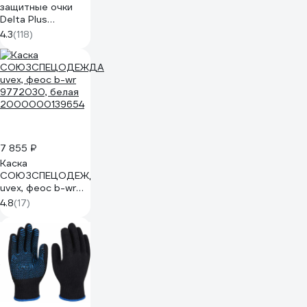
защитные очки
Delta Plus
GALERAS
4.3
(118)
прозрачные
GALERVI
7 855 ₽
Каска
СОЮЗСПЕЦОДЕЖДА
uvex, феос b-wr
9772030, белая
4.8
(17)
2000000139654