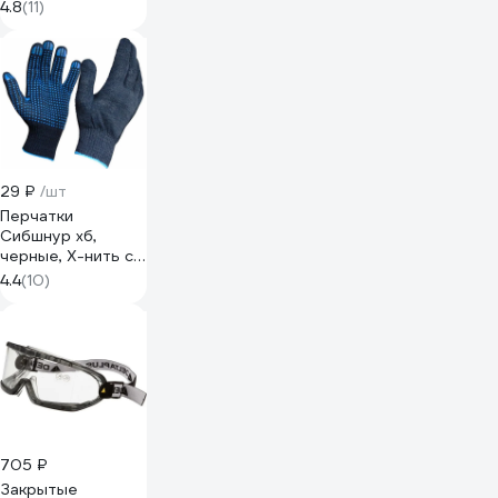
оголовье, белая
4.8
(11)
9772030
29 ₽
/шт
Перчатки
Сибшнур хб,
черные, Х-нить с
ПВХ 70073
4.4
(10)
705 ₽
Закрытые