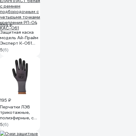
559 ₽
Защитная каска
модель Ай-Прайм
Эксперт К-061
ЕЛАНПЛАСТ белая
5
(6)
с ремнем
подбородочным с
четырьмя точками
крепления РП-04
КАС-061
195 ₽
Перчатки ЛЭВ
трикотажные,
полиэфирные, с
нитриловым
5
(6)
покрытиеми, ПВХ
напылением