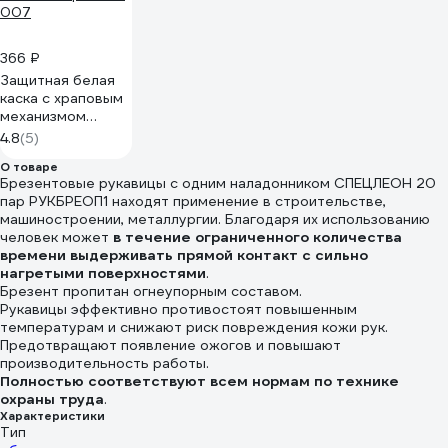
366 ₽
Защитная белая
каска с храповым
механизмом
регулировки
4.8
(5)
РемоКолор 22-4-
О товаре
007
Брезентовые рукавицы с одним наладонником СПЕЦЛЕОН 20
пар РУКБРЕОП1 находят применение в строительстве,
машиностроении, металлургии. Благодаря их использованию
человек может
в течение ограниченного количества
времени выдерживать прямой контакт с сильно
нагретыми поверхностями
.
Брезент пропитан огнеупорным составом.
Рукавицы эффективно противостоят повышенным
температурам и снижают риск повреждения кожи рук.
Предотвращают появление ожогов и повышают
производительность работы.
Полностью соответствуют всем нормам по технике
охраны труда
.
Характеристики
Тип