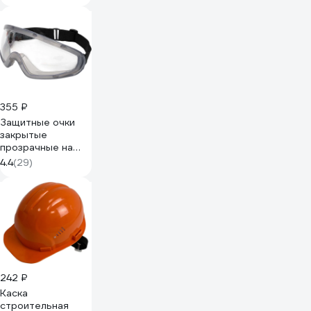
355 ₽
Защитные очки
закрытые
прозрачные на
резинке Gigant
4.4
(29)
GGСR-2
242 ₽
Каска
строительная