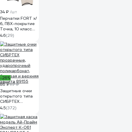
34 ₽
/шт
Перчатки FORT х/
б, ПВХ-покрытие
Точка, 10 класс
00501464798
4.6
(29)
-26%
86 ₽
117 ₽
Защитные очки
открытого типа
СИБРТЕХ
прозрачные,
4.5
(372)
ударопрочный
поликарбонат,
боковая и верхняя
защита 89155