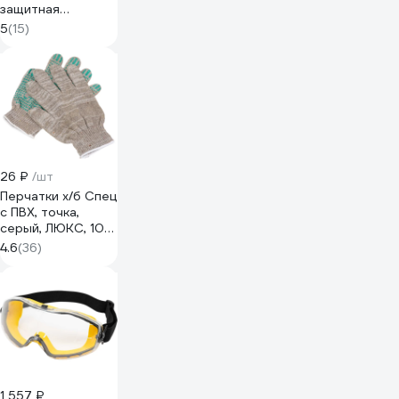
защитная
SAMGRUPP
5
(15)
оранжевая BASIC
SR-109010001
26 ₽
/шт
Перчатки х/б Спец
с ПВХ, точка,
серый, ЛЮКС, 10
класс, 1 пара
4.6
(36)
(подвес, хедер)
И-8034-И/1ПХ
1 557 ₽