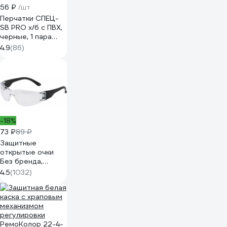
56 ₽
/шт
Перчатки СПЕЦ-
SB PRO х/б с ПВХ,
черные, 1 пара
3.1211.011
4.9
(86)
-18%
73 ₽
89 ₽
Защитные
открытые очки
Без бренда,
поликарбонатные,
4.5
(1032)
прозрачные
ОЧК201 0-13021
89171