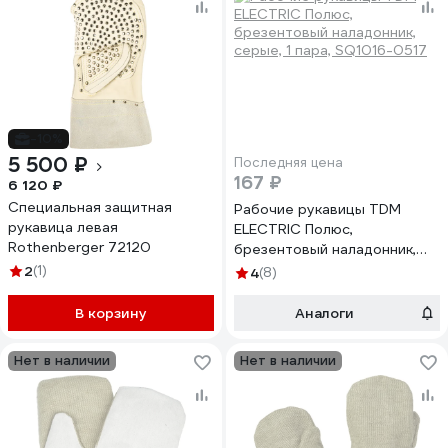
-10%
5 500 ₽
Последняя цена
167 ₽
6 120 ₽
Специальная защитная
Рабочие рукавицы TDM
рукавица левая
ELECTRIC Полюс,
Rothenberger 72120
брезентовый наладонник,
серые, 1 пара, SQ1016-0517
2
(1)
4
(8)
В корзину
Аналоги
Нет в наличии
Нет в наличии