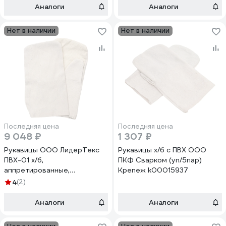
105 гр., утеплитель ватин п/
двунитке, подналадонник х/б
Аналоги
Аналоги
ш 280 гр., упаковка 100 пар
180 гр., упаковка 200 пар
4570000000103
4570000000714
Нет в наличии
Нет в наличии
Последняя цена
Последняя цена
9 048 ₽
1 307 ₽
Рукавицы ООО ЛидерТекс
Рукавицы х/б с ПВХ ООО
ПВХ-01 х/б,
ПКФ Сварком (уп/5пар)
аппретированные,
Крепеж k00015937
плотность 210 гр., с
4
(2)
наладонником ПВХ на
двунитке, подналадонник
Аналоги
Аналоги
миткаль, упаковка 200 пар
4570000000769