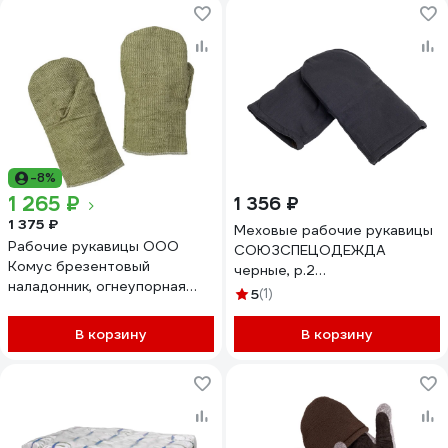
-8%
1 265 ₽
1 356 ₽
1 375 ₽
Меховые рабочие рукавицы
Рабочие рукавицы ООО
СОЮЗСПЕЦОДЕЖДА
Комус брезентовый
черные, р.2
наладонник, огнеупорная
2000000109251
5
(1)
пропитка, 480 гкв.м, 10 пар
1193939
В корзину
В корзину