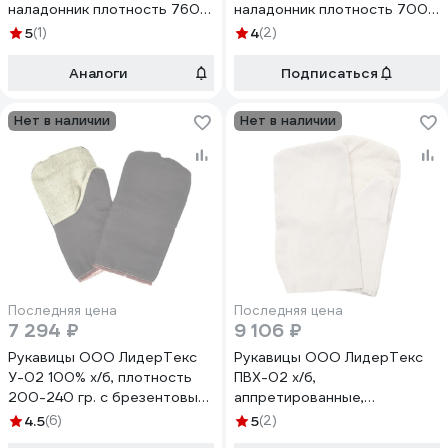
наладонник плотность 760
наладонник плотность 700
гр., упаковка 100 пар
гр., войлочное, упаковка 100
5
(1)
4
(2)
4570000000868
пар 4570000000509
Аналоги
Подписаться
Нет в наличии
Нет в наличии
Последняя цена
Последняя цена
7 294 ₽
9 106 ₽
Рукавицы ООО ЛидерТекс
Рукавицы ООО ЛидерТекс
У-02 100% х/б, плотность
ПВХ-02 х/б,
200-240 гр. с брезентовым
аппретированные,
наладонником плотность
плотность 210 гр., с
4.5
(6)
5
(2)
400 гр, подналадонник бязь
наладонником ПВХ на