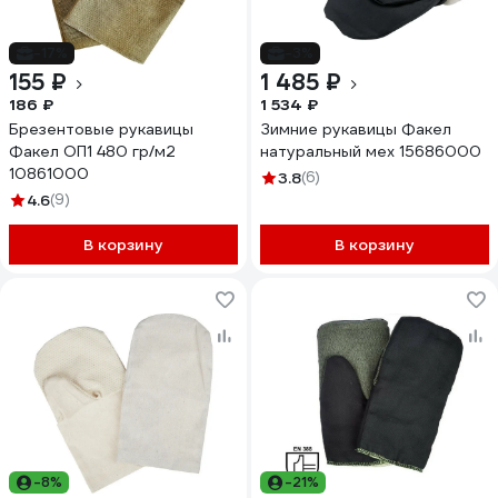
-17%
-3%
155 ₽
1 485 ₽
186 ₽
1 534 ₽
Брезентовые рукавицы
Зимние рукавицы Факел
Факел ОП1 480 гр/м2
натуральный мех 15686000
10861000
3.8
(6)
4.6
(9)
В корзину
В корзину
-8%
-21%