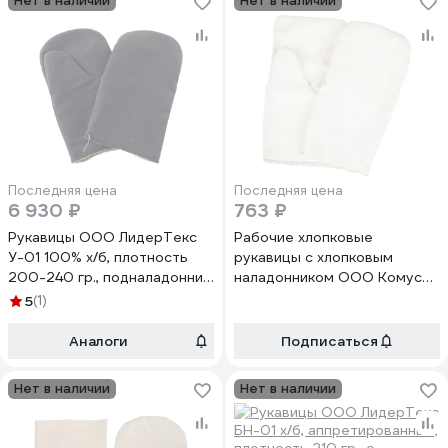
Нет в наличии
Нет в наличии
Последняя цена
Последняя цена
6 930 ₽
763 ₽
Рукавицы ООО ЛидерТекс
Рабочие хлопковые
У-01 100% х/б, плотность
рукавицы с хлопковым
200-240 гр., подналадонник
наладонником ООО Комус
бязь 105 гр., утеплитель
белые, плотность 240 г/кв.м,
5
(1)
ватин п/ш 280 гр., упаковка
10 пар 1193938
100 пар 4570000000844
Аналоги
Подписаться
Нет в наличии
Нет в наличии