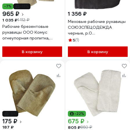
-7%
-13%
965 ₽
1 356 ₽
1 035 ₽
1 112 ₽
Меховые рабочие рукавицы
Рабочие брезентовые
СОЮЗСПЕЦОДЕЖДА
рукавицы ООО Комус
черные, р.0
огнеупорная пропитка,
2000000109237
5
(1)
плотность 480 гкв.м, 10 пар
1193942
В корзину
В корзину
-6%
-22%
175 ₽
675 ₽
187 ₽
805 ₽
860 ₽