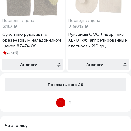
Последняя цена
Последняя цена
310 ₽
7 975 ₽
Суконные рукавицы с
Рукавицы ООО ЛидерТекс
брезентовым наладонником
ХБ-01 х/б, аппретированные,
Факел 87474109
плотность 210 гр.,
подналадонник миткаль,
4.5
(6)
упаковка 200 пар
4570000000707
Аналоги
Аналоги
Показать еще 29
1
2
Часто ищут