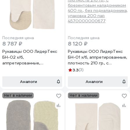
Последняя цена
Последняя цена
8 787 ₽
8 120 ₽
Рукавицы ООО ЛидерТекс
Рукавицы ООО ЛидерТекс
БН-02 х/б,
БН-01 х/б, аппретированные,
аппретированные,
плотность 210 гр., с
плотность 210 гр., с
брезентовым наладонником
3.3
(3)
брезентовым наладонником
400 гр., без подналадонника,
400 гр. + подналадонник
упаковка 200 пар
Аналоги
Аналоги
миткаль, упаковка 200 пар
4570000000677
4570000000615
Нет в наличии
Нет в наличии