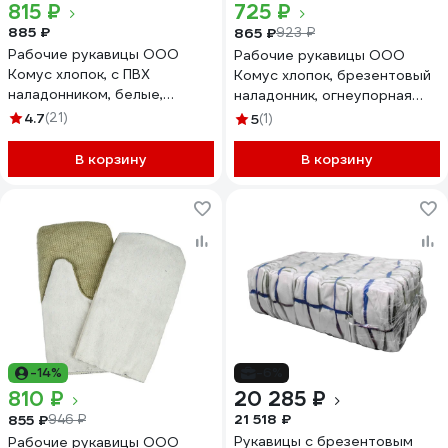
815 ₽
725 ₽
885 ₽
865 ₽
923 ₽
Рабочие рукавицы ООО
Рабочие рукавицы ООО
Комус хлопок, с ПВХ
Комус хлопок, брезентовый
наладонником, белые,
наладонник, огнеупорная
плотность 240 г/кв.м, 10 пар
пропитка, 220 гкв.м, 5пар
4.7
(21)
5
(1)
1193941
1193948
В корзину
В корзину
-14%
-6%
810 ₽
20 285 ₽
21 518 ₽
855 ₽
946 ₽
Рукавицы с брезентовым
Рабочие рукавицы ООО