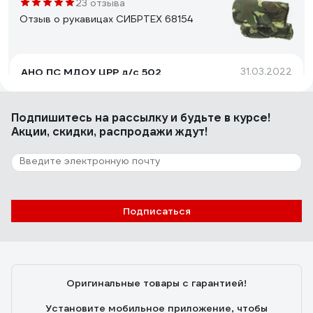
23 отзыва
Отзыв о рукавицах СИБРТЕХ 68154
АНО ПС МДОУ ЦРР д/с 502
31.03.2022
дворник работает 2 месяца. норм
Подпишитесь
на рассылку
и будьте в курсе!
Акции, скидки, распродажи ждут!
15 отзывов
Отзыв о рукавицах ГК Спецобъединение
ОП
Вячеслав Кузнецов
24.02.2023
Подписаться
нормальное "шинельное" сукно; греет; не горит от
искр; легкие (когда сухие); легко стряхнуть с руки (при
необходимости); цена (ИМХО адекватна абсолютно);
Оригинальные товары с гарантией!
Установите мобильное приложение, чтобы