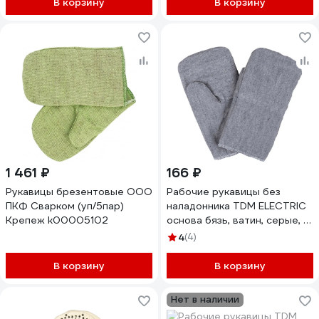
В корзину
В корзину
1 461 ₽
166 ₽
Рукавицы брезентовые ООО
Рабочие рукавицы без
ПКФ Сварком (уп/5пар)
наладонника TDM ELECTRIC
Крепеж k00005102
основа бязь, ватин, серые, 1
пара, серия "Полюс" SQ1016-
4
(4)
0516
В корзину
В корзину
Нет в наличии