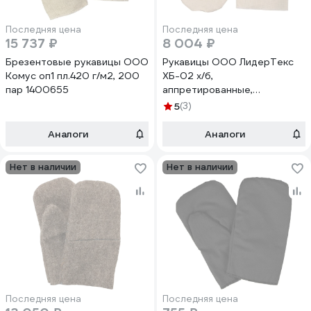
Последняя цена
Последняя цена
15 737 ₽
8 004 ₽
Брезентовые рукавицы ООО
Рукавицы ООО ЛидерТекс
Комус оп1 пл.420 г/м2, 200
ХБ-02 х/б,
пар 1400655
аппретированные,
плотность 210 гр., +
5
(3)
подналадонник х/б,
аппретированные,
Аналоги
Аналоги
плотность 210 гр., упаковка
200 пар 4570000000042
Нет в наличии
Нет в наличии
Последняя цена
Последняя цена