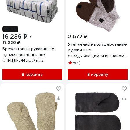
-6%
16 239 ₽
2 577 ₽
17 226 ₽
Утепленные полушерстяные
Брезентовые рукавицы с
рукавицы с
одним наладонником
откидывающимся клапаном
СПЕЦЛЕОН 300 пар
БЕРТА размер 10 536-
5
(2)
РУКБРЕЗОП1
10(Р1782-Х)
В корзину
В корзину