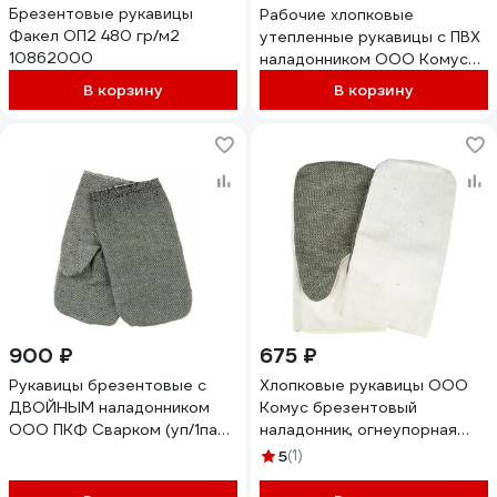
Брезентовые рукавицы
Рабочие хлопковые
Факел ОП2 480 гр/м2
утепленные рукавицы с ПВХ
10862000
наладонником ООО Комус
белые, 240 г/кв.м, 5 пар
В корзину
В корзину
1193946
900 ₽
675 ₽
Рукавицы брезентовые с
Хлопковые рукавицы ООО
ДВОЙНЫМ наладонником
Комус брезентовый
ООО ПКФ Сварком (уп/1пар.)
наладонник, огнеупорная
Крепеж k00006671
пропитка, плотность 220
5
(1)
гкв.м, 5пар 1193945