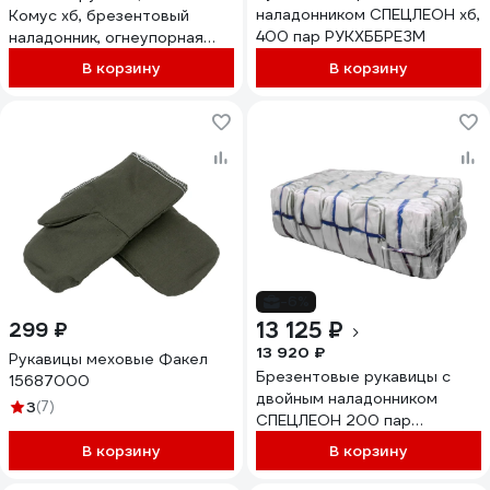
наладонником СПЕЦЛЕОН хб,
Комус хб, брезентовый
400 пар РУКХББРЕЗМ
наладонник, огнеупорная
пропитка, 240 гкв.м, 10пар
В корзину
В корзину
1193940
-6%
13 125 ₽
299 ₽
13 920 ₽
Рукавицы меховые Факел
Брезентовые рукавицы с
15687000
двойным наладонником
3
(7)
СПЕЦЛЕОН 200 пар
РУКБРЕЗОП2
В корзину
В корзину