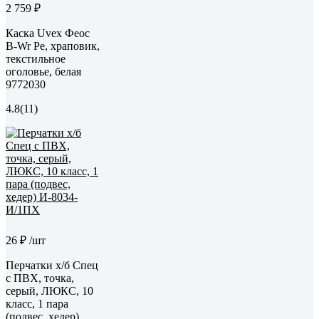
2 759 ₽
Каска Uvex Феос
B-Wr Pe, храповик,
текстильное
оголовье, белая
9772030
4.8
(11)
26 ₽
/шт
Перчатки х/б Спец
с ПВХ, точка,
серый, ЛЮКС, 10
класс, 1 пара
(подвес, хедер)