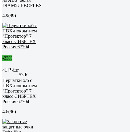
из ABS, белая
DIAM5UPBCFLBS
4.9
(99)
-23%
41 ₽
/шт
53 ₽
Перчатки х/б с
ПВХ-покрытием
"Протектор" 7
класс СИБРТЕХ
Россия 67704
4.6
(96)