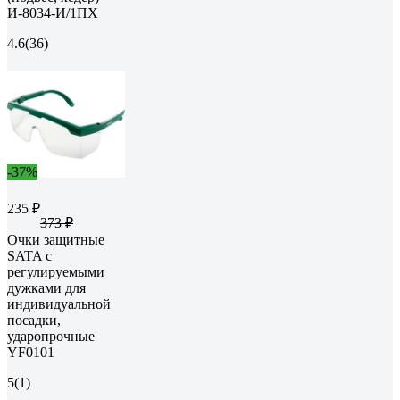
И-8034-И/1ПХ
4.6
(36)
-37%
235 ₽
373 ₽
Очки защитные
SATA с
регулируемыми
дужками для
индивидуальной
посадки,
ударопрочные
YF0101
5
(1)