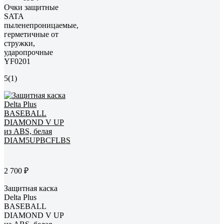
Очки защитные
SATA
пыленепроницаемые,
герметичные от
стружки,
ударопрочные
YF0201
5
(1)
2 700 ₽
Защитная каска
Delta Plus
BASEBALL
DIAMOND V UP