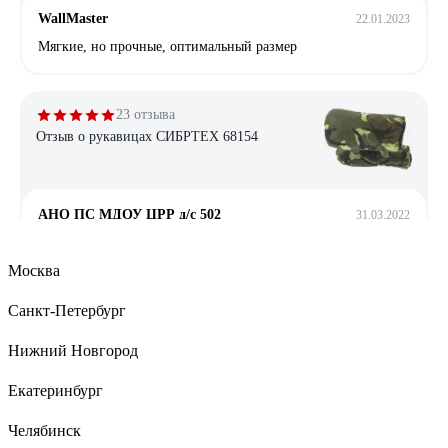
WallMaster
22.01.2023
Мягкие, но прочные, оптимальный размер
23 отзыва
Отзыв о рукавицах СИБРТЕХ 68154
АНО ПС МДОУ ЦРР д/с 502
31.03.2022
дворник работает 2 месяца. норм
Москва
Санкт-Петербург
15 отзывов
Отзыв о рукавицах ГК Спецобъединение ОП
Нижний Новгород
Екатеринбург
Вячеслав Кузнецов
24.02.2023
Челябинск
нормальное "шинельное" сукно; греет; не горит от искр;