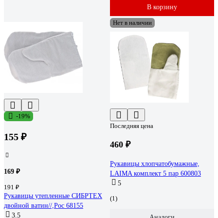
В корзину
Нет в наличии
-19%
Последняя цена
155 ₽
460 ₽
Рукавицы хлопчатобумажные,
169 ₽
LAIMA комплект 5 пар 600803
5
191 ₽
Рукавицы утепленные СИБРТЕХ
(1)
двойной ватин//,Рос 68155
3.5
Аналоги