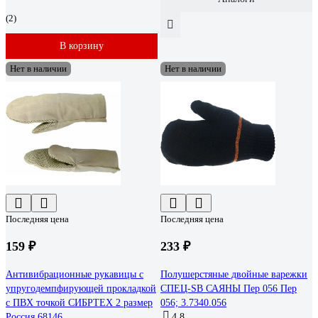
(2)
В корзину
Нет в наличии
Нет в наличии
Последняя цена
Последняя цена
159 ₽
233 ₽
Антивибрационные рукавицы с
Полушерстяные двойные варежки
упругодемпфирующей прокладкой
СПЕЦ-SB САЯНЫ Пер 056 Пер
с ПВХ точкой СИБРТЕХ 2 размер
056; 3.7340.056
Россия 68146
4.8