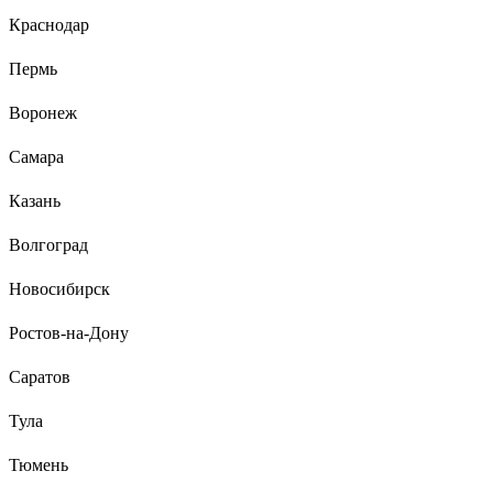
легкие (когда сухие); легко стряхнуть с руки (при
Краснодар
необходимости); цена (ИМХО адекватна абсолютно);
Пермь
Воронеж
Самара
Казань
Волгоград
Новосибирск
Ростов-на-Дону
Саратов
Тула
Тюмень