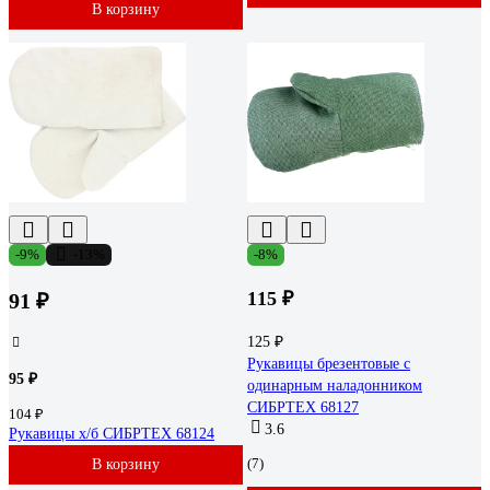
В корзину
-9%
-13%
-8%
115 ₽
91 ₽
125 ₽
Рукавицы брезентовые с
95 ₽
одинарным наладонником
СИБРТЕХ 68127
104 ₽
3.6
Рукавицы х/б СИБРТЕХ 68124
(7)
В корзину