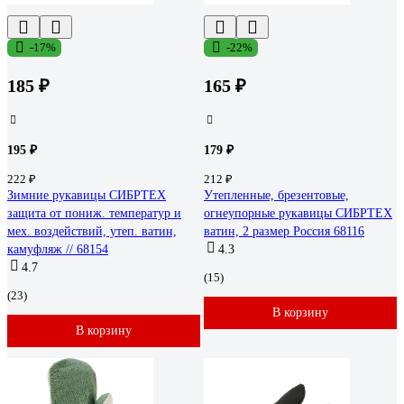
-17%
-22%
185 ₽
165 ₽
195 ₽
179 ₽
222 ₽
212 ₽
Зимние рукавицы СИБРТЕХ
Утепленные, брезентовые,
защита от пониж. температур и
огнеупорные рукавицы СИБРТЕХ
мех. воздействий, утеп. ватин,
ватин, 2 размер Россия 68116
камуфляж // 68154
4.3
4.7
(15)
(23)
В корзину
В корзину