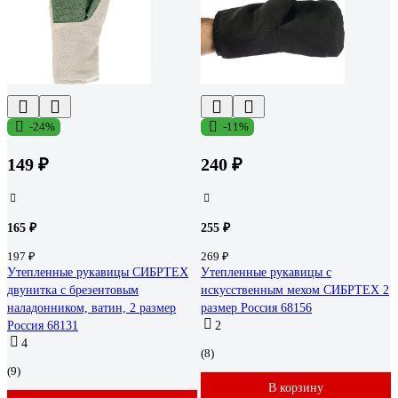
-24%
-11%
149 ₽
240 ₽
165 ₽
255 ₽
197 ₽
269 ₽
Утепленные рукавицы СИБРТЕХ
Утепленные рукавицы с
двунитка с брезентовым
искусственным мехом СИБРТЕХ 2
наладонником, ватин, 2 размер
размер Россия 68156
Россия 68131
2
4
(8)
(9)
В корзину