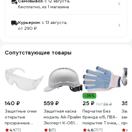
Самовывоз:
c 12 августа,
бесплатно
, из 1 магазина
Курьером:
c 13 августа,
от 290 ₽
Сопутствующие товары
-36%
140 ₽
559 ₽
25 ₽
355
/шт
39 ₽
Защитные очки
Защитная каска
Перчатки Без
Защи
открытые
модель Ай-Прайм
бренда х/б, ПВХ-
закр
прозрачные
Эксперт К-061
покрытие Точка,
проз
Gigant GGСB-1
ЕЛАНПЛАСТ белая
10 класс, стикер
рези
4.1
(13)
5
(6)
4.6
(301)
4.