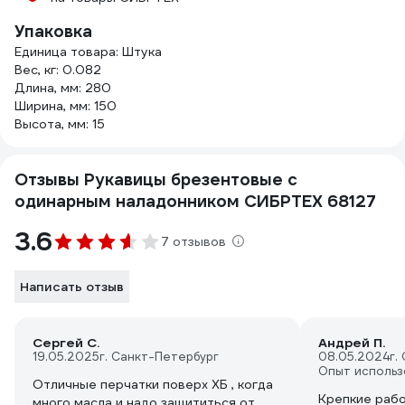
Упаковка
Единица товара: Штука
Вес, кг: 0.082
Длина, мм: 280
Ширина, мм: 150
Высота, мм: 15
Отзывы Рукавицы брезентовые с
одинарным наладонником СИБРТЕХ 68127
3.6
7 отзывов
Написать отзыв
Сергей С.
Андрей П.
19.05.2025
г. Санкт-Петербург
08.05.2024
г.
Опыт использ
Отличные перчатки поверх ХБ , когда
Крепкие раб
много масла и надо защититься от