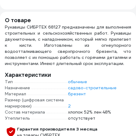
с ремнем
67702
GGС
подбородочным с
четырьмя точками
О товаре
крепления РП-04
Рукавицы СИБРТЕХ 68127 предназначены для выполнения
КАС-061
строительных и сельскохозяйственных работ. Рукавицы
двухниточные, с наладонником, который мягко прилегает
к кисти. Изготовлены из огнеупорного
водоотталкивающего сверхпрочного брезента, что
позволяет с их помощью работать с горячими деталями и
инструментами. Имеют длительный срок эксплуатации.
Характеристики
Тип
обычные
Назначение
садово-строительные
Материал
брезент
Размер (цифровая система
маркировки)
2
Состав материала
хлопок 52% лен 48%
Утеплитель
отсутствует
Гарантия производителя 3 месяца
на товары СИБРТЕХ