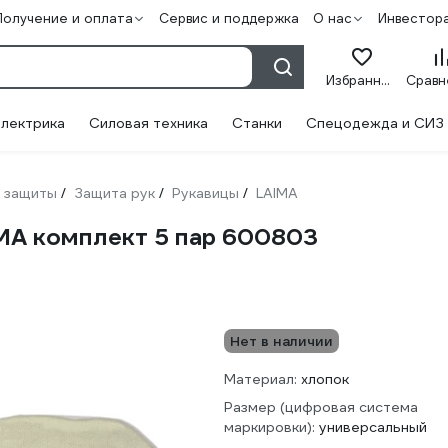
Получение и оплата
Сервис и поддержка
О нас
Инвестор
Избранное
лектрика
Силовая техника
Станки
Спецодежда и СИЗ
 защиты
Защита рук
Рукавицы
LAIMA
/
/
/
MA комплект 5 пар 600803
Нет в наличии
Материал:
хлопок
Размер (цифровая система
маркировки):
универсальный