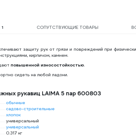
Ы
1
СОПУТСТВУЮЩИЕ ТОВАРЫ
В
ечивают защиту рук от грязи и повреждений при физически
нструкциями, кирпичом, камнем.
адают
повышенной износостойкостью
.
ортно сидеть на любой ладони.
ажных рукавиц LAIMA 5 пар 600803
обычные
садово-строительные
хлопок
универсальный
универсальный
0.317 кг